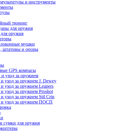
 мультитулы и инструменты
ументы
итулы
йный тюнинг
уары для оружия
 для оружия
аторы
олоконные мушки
, штативы и опоры
вы
вые GPS компасы
 и уход за оружием
 и уход за оружием J. Dewey
 и уход за оружием Leapers
 и уход за оружием Proshot
 и уход за оружием Stil Crin
 и уход за оружием ПОСП
ровка
а
ки
и сумки для оружия
окоптеры