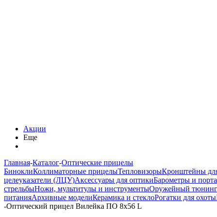
Акции
Еще
Главная
-
Каталог
-
Оптические прицелы
Бинокли
Коллиматорные прицелы
Тепловизоры
Кронштейны дл
целеуказатели (ЛЦУ)
Аксессуары для оптики
Барометры и порт
стрельбы
Ножи, мультитулы и инструменты
Оружейный тюнин
питания
Архивные модели
Керамика и стекло
Рогатки для охоты
-
Оптический прицел Вилейка ПО 8x56 L