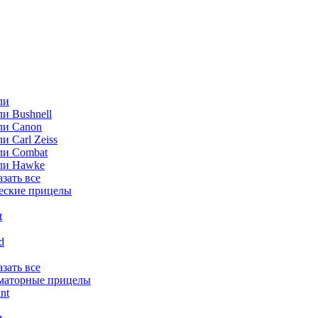
ли
и Bushnell
ли Canon
и Carl Zeiss
ли Combat
ли Hawke
азать все
еские прицелы
t
ld
азать все
маторные прицелы
nt