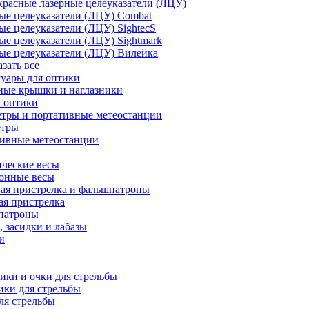
расные лазерные целеуказатели (ЛЦУ)
ые целеуказатели (ЛЦУ) Combat
ые целеуказатели (ЛЦУ) SightecS
ые целеуказатели (ЛЦУ) Sightmark
ые целеуказатели (ЛЦУ) Вилейка
азать все
уары для оптики
ные крышки и наглазники
а оптики
тры и портативные метеостанции
етры
тивные метеостанции
ческие весы
ронные весы
ая пристрелка и фальшпатроны
ая пристрелка
патроны
 засидки и лабазы
и
ки и очки для стрельбы
ки для стрельбы
ля стрельбы