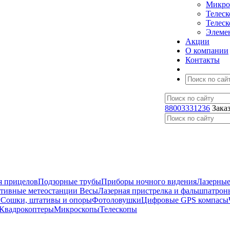
Микро
Телес
Телес
Элеме
Акции
О компании
Контакты
88003331236
Зака
я прицелов
Подзорные трубы
Приборы ночного видения
Лазерные
ативные метеостанции
Весы
Лазерная пристрелка и фальшпатрон
г
Сошки, штативы и опоры
Фотоловушки
Цифровые GPS компасы
Квадрокоптеры
Микроскопы
Телескопы