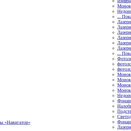
Инфра
Монок
Недор
... Пок
Лазер
Лазерн
Лазерн
Лазер
Лазерн
Лазерн
... Пок
Фотол
фотоло
фотол
Монок
Моноку
Монок
Моноку
Недор
Фонар
Налоб
Подст
Свето
Фонари
Лазерн