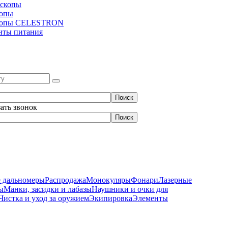
скопы
копы
копы CELESTRON
нты питания
зать звонок
 дальномеры
Распродажа
Монокуляры
Фонари
Лазерные
ы
Манки, засидки и лабазы
Наушники и очки для
Чистка и уход за оружием
Экипировка
Элементы