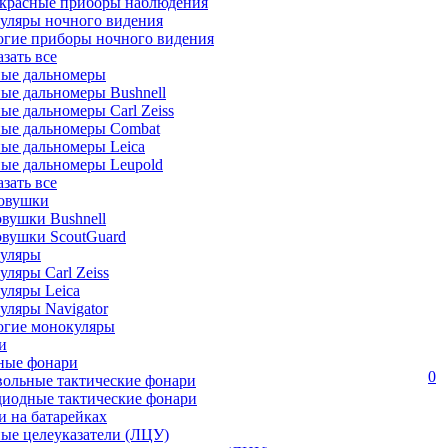
красные приборы наблюдения
уляры ночного видения
огие приборы ночного видения
азать все
ные дальномеры
ые дальномеры Bushnell
ые дальномеры Carl Zeiss
ные дальномеры Combat
ые дальномеры Leica
ые дальномеры Leupold
азать все
овушки
вушки Bushnell
овушки ScoutGuard
уляры
ляры Carl Zeiss
уляры Leica
ляры Navigator
огие монокуляры
и
ные фонари
0
вольные тактические фонари
диодные тактические фонари
 на батарейках
ые целеуказатели (ЛЦУ)