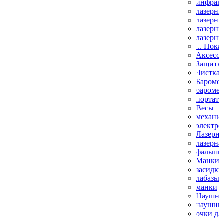
инфрак
лазерн
лазерн
лазерн
лазерн
... Пок
Аксесс
Защит
Чистк
Бароме
баром
порта
Весы
механи
элект
Лазерн
лазерн
фальш
Манки,
засидк
лабазы
манки
Наушни
наушни
очки д