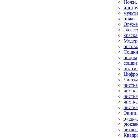
Ножи,
инстр
мульт
ножи
Оруже
аксесс
краска
Модер
оптов
Сошки
опоры
сошки
штати
Цифро
Чистка
чистка
чистка
чистка
чистка
чистка
Экипи
одежд
рюкза
чехлы 
Квадр