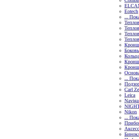
Comba
ELCAN
Eotech
... Пок
Тепло
Тепло
Тепло
Тепло
Кронш
Боков
Кольц
Кронш
Кронш
Основ
... Пок
Подзо
Carl Ze
Leica
Naviga
NIGH
Nikon
... Пок
Прибо
Аксесс
Бинок