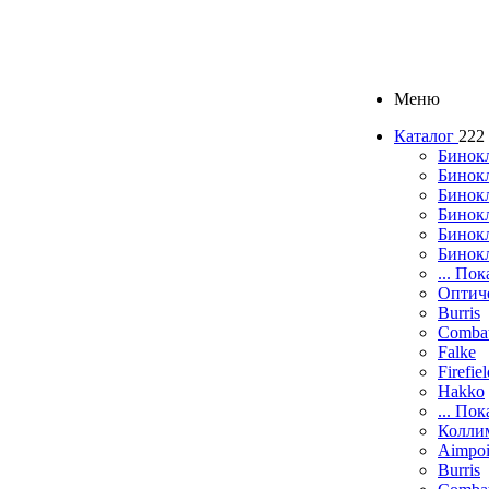
Меню
Каталог
222
Бинок
Бинокл
Бинок
Бинокл
Бинок
Бинок
... Пок
Оптич
Burris
Comba
Falke
Firefie
Hakko
... Пок
Колли
Aimpoi
Burris