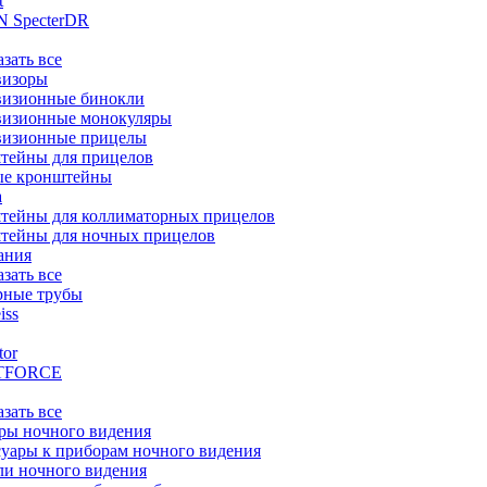
t
 SpecterDR
азать все
визоры
визионные бинокли
визионные монокуляры
визионные прицелы
тейны для прицелов
ые кронштейны
а
тейны для коллиматорных прицелов
тейны для ночных прицелов
ания
азать все
рные трубы
iss
tor
TFORCE
азать все
ры ночного видения
уары к приборам ночного видения
ли ночного видения