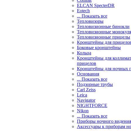
Combat
ELCAN SpecterDR
Eotech
... Показать все
Тепловизоры
Тепловизионные бинокли
Тепловизионные монокул
Тепловизионные прицелы
Кронштейны для прицело
Боковые кронштейны
Кольца
Кронштейны для коллима
прицелов
Кронштейны для ночных 
Основания
... Показать все
Подзорные трубы
Carl Zeiss
Leica
Navigator
NIGHTFORCE
Nikon
... Показать все
Приборы ночного видени
Аксессуары к приборам н