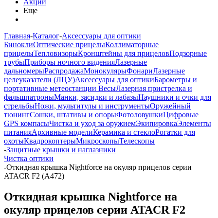
Акции
Еще
Главная
-
Каталог
-
Аксессуары для оптики
Бинокли
Оптические прицелы
Коллиматорные
прицелы
Тепловизоры
Кронштейны для прицелов
Подзорные
трубы
Приборы ночного видения
Лазерные
дальномеры
Распродажа
Монокуляры
Фонари
Лазерные
целеуказатели (ЛЦУ)
Аксессуары для оптики
Барометры и
портативные метеостанции
Весы
Лазерная пристрелка и
фальшпатроны
Манки, засидки и лабазы
Наушники и очки для
стрельбы
Ножи, мультитулы и инструменты
Оружейный
тюнинг
Сошки, штативы и опоры
Фотоловушки
Цифровые
GPS компасы
Чистка и уход за оружием
Экипировка
Элементы
питания
Архивные модели
Керамика и стекло
Рогатки для
охоты
Квадрокоптеры
Микроскопы
Телескопы
-
Защитные крышки и наглазники
Чистка оптики
-
Откидная крышка Nightforce на окуляр прицелов серии
ATACR F2 (A472)
Откидная крышка Nightforce на
окуляр прицелов серии ATACR F2