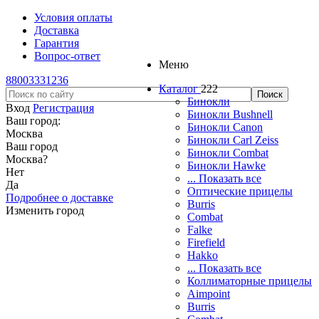
Условия оплаты
Доставка
Гарантия
Вопрос-ответ
Меню
88003331236
Каталог
222
Бинокли
Вход
Регистрация
Бинокли Bushnell
Ваш город:
Бинокли Canon
Москва
Бинокли Carl Zeiss
Ваш город
Бинокли Combat
Москва
?
Бинокли Hawke
Нет
... Показать все
Да
Оптические прицелы
Подробнее о доставке
Burris
Изменить город
Combat
Falke
Firefield
Hakko
... Показать все
Коллиматорные прицелы
Aimpoint
Burris