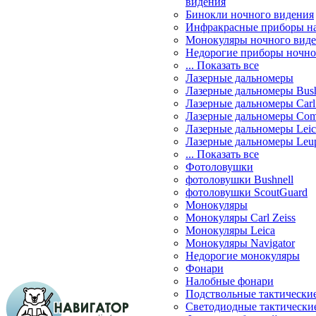
видения
Бинокли ночного видения
Инфракрасные приборы н
Монокуляры ночного вид
Недорогие приборы ночно
... Показать все
Лазерные дальномеры
Лазерные дальномеры Bush
Лазерные дальномеры Carl 
Лазерные дальномеры Com
Лазерные дальномеры Leic
Лазерные дальномеры Leu
... Показать все
Фотоловушки
фотоловушки Bushnell
фотоловушки ScoutGuard
Монокуляры
Монокуляры Carl Zeiss
Монокуляры Leica
Монокуляры Navigator
Недорогие монокуляры
Фонари
Налобные фонари
Подствольные тактически
Светодиодные тактически