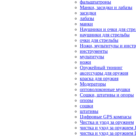
фальшпатроны
Манки, засидки и лабазы
засидки
лабазы
манки
Наушники и очки для стр
наушники для стрельбы
очки для стрельбы
Ножи, мультитулы и инст
инструменты
мультитулы
ножи
Оружейный тюнинг
аксессуары для оружия
краска для оружия
Модераторы
оптоволоконные мушки
Сошки, штативы и опоры
опоры
сошки
штативы
Цифровые GPS компасы
Чистка и уход за оружием
чистка и уход за оружием 
чистка и уход за оружием 