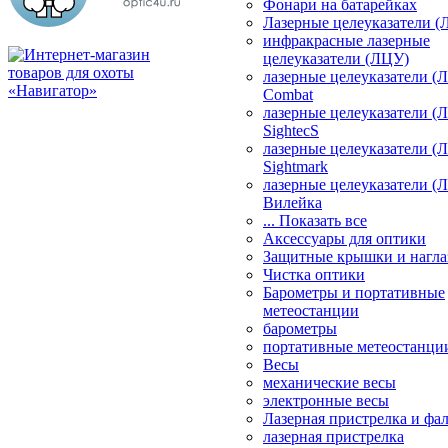
Фонари на батарейках
Лазерные целеуказатели 
инфракрасные лазерные
целеуказатели (ЛЦУ)
лазерные целеуказатели (
Combat
лазерные целеуказатели (
SightecS
лазерные целеуказатели (
Sightmark
лазерные целеуказатели (
Вилейка
... Показать все
Аксессуары для оптики
Защитные крышки и нагла
Чистка оптики
Барометры и портативные
метеостанции
барометры
портативные метеостанци
Весы
механические весы
электронные весы
Лазерная пристрелка и ф
лазерная пристрелка