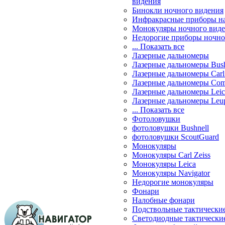
видения
Бинокли ночного видения
Инфракрасные приборы н
Монокуляры ночного вид
Недорогие приборы ночно
... Показать все
Лазерные дальномеры
Лазерные дальномеры Bush
Лазерные дальномеры Carl 
Лазерные дальномеры Com
Лазерные дальномеры Leic
Лазерные дальномеры Leu
... Показать все
Фотоловушки
фотоловушки Bushnell
фотоловушки ScoutGuard
Монокуляры
Монокуляры Carl Zeiss
Монокуляры Leica
Монокуляры Navigator
Недорогие монокуляры
Фонари
Налобные фонари
Подствольные тактически
Светодиодные тактически