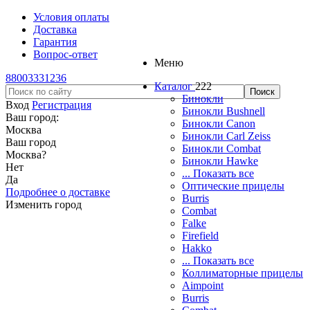
Условия оплаты
Доставка
Гарантия
Вопрос-ответ
Меню
88003331236
Каталог
222
Бинокли
Вход
Регистрация
Бинокли Bushnell
Ваш город:
Бинокли Canon
Москва
Бинокли Carl Zeiss
Ваш город
Бинокли Combat
Москва
?
Бинокли Hawke
Нет
... Показать все
Да
Оптические прицелы
Подробнее о доставке
Burris
Изменить город
Combat
Falke
Firefield
Hakko
... Показать все
Коллиматорные прицелы
Aimpoint
Burris