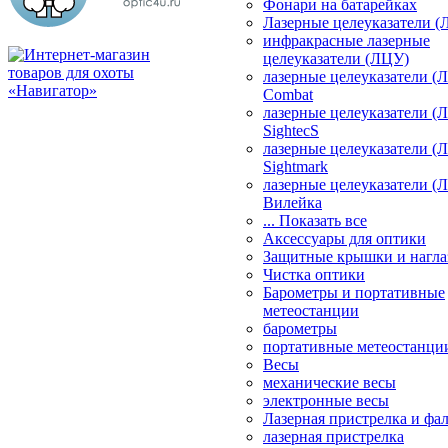
Фонари на батарейках
Лазерные целеуказатели 
инфракрасные лазерные
целеуказатели (ЛЦУ)
лазерные целеуказатели (
Combat
лазерные целеуказатели (
SightecS
лазерные целеуказатели (
Sightmark
лазерные целеуказатели (
Вилейка
... Показать все
Аксессуары для оптики
Защитные крышки и нагла
Чистка оптики
Барометры и портативные
метеостанции
барометры
портативные метеостанци
Весы
механические весы
электронные весы
Лазерная пристрелка и ф
лазерная пристрелка