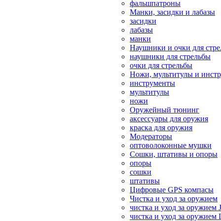
фальшпатроны
Манки, засидки и лабазы
засидки
лабазы
манки
Наушники и очки для стр
наушники для стрельбы
очки для стрельбы
Ножи, мультитулы и инст
инструменты
мультитулы
ножи
Оружейный тюнинг
аксессуары для оружия
краска для оружия
Модераторы
оптоволоконные мушки
Сошки, штативы и опоры
опоры
сошки
штативы
Цифровые GPS компасы
Чистка и уход за оружием
чистка и уход за оружием 
чистка и уход за оружием 