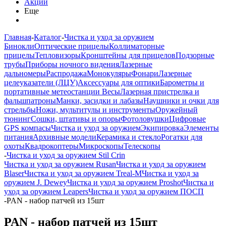
Акции
Еще
Главная
-
Каталог
-
Чистка и уход за оружием
Бинокли
Оптические прицелы
Коллиматорные
прицелы
Тепловизоры
Кронштейны для прицелов
Подзорные
трубы
Приборы ночного видения
Лазерные
дальномеры
Распродажа
Монокуляры
Фонари
Лазерные
целеуказатели (ЛЦУ)
Аксессуары для оптики
Барометры и
портативные метеостанции
Весы
Лазерная пристрелка и
фальшпатроны
Манки, засидки и лабазы
Наушники и очки для
стрельбы
Ножи, мультитулы и инструменты
Оружейный
тюнинг
Сошки, штативы и опоры
Фотоловушки
Цифровые
GPS компасы
Чистка и уход за оружием
Экипировка
Элементы
питания
Архивные модели
Керамика и стекло
Рогатки для
охоты
Квадрокоптеры
Микроскопы
Телескопы
-
Чистка и уход за оружием Stil Crin
Чистка и уход за оружием Rusan
Чистка и уход за оружием
Blaser
Чистка и уход за оружием Treal-M
Чистка и уход за
оружием J. Dewey
Чистка и уход за оружием Proshot
Чистка и
уход за оружием Leapers
Чистка и уход за оружием ПОСП
-
PAN - набор патчей из 15шт
PAN - набор патчей из 15шт