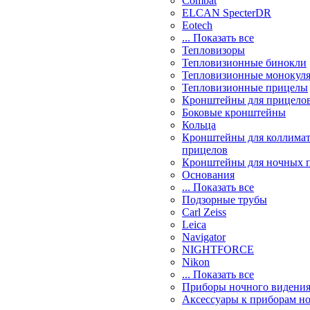
Combat
ELCAN SpecterDR
Eotech
... Показать все
Тепловизоры
Тепловизионные бинокли
Тепловизионные монокул
Тепловизионные прицелы
Кронштейны для прицело
Боковые кронштейны
Кольца
Кронштейны для коллима
прицелов
Кронштейны для ночных 
Основания
... Показать все
Подзорные трубы
Carl Zeiss
Leica
Navigator
NIGHTFORCE
Nikon
... Показать все
Приборы ночного видени
Аксессуары к приборам н