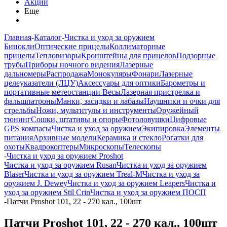
Акции
Еще
Главная
-
Каталог
-
Чистка и уход за оружием
Бинокли
Оптические прицелы
Коллиматорные
прицелы
Тепловизоры
Кронштейны для прицелов
Подзорные
трубы
Приборы ночного видения
Лазерные
дальномеры
Распродажа
Монокуляры
Фонари
Лазерные
целеуказатели (ЛЦУ)
Аксессуары для оптики
Барометры и
портативные метеостанции
Весы
Лазерная пристрелка и
фальшпатроны
Манки, засидки и лабазы
Наушники и очки для
стрельбы
Ножи, мультитулы и инструменты
Оружейный
тюнинг
Сошки, штативы и опоры
Фотоловушки
Цифровые
GPS компасы
Чистка и уход за оружием
Экипировка
Элементы
питания
Архивные модели
Керамика и стекло
Рогатки для
охоты
Квадрокоптеры
Микроскопы
Телескопы
-
Чистка и уход за оружием Proshot
Чистка и уход за оружием Rusan
Чистка и уход за оружием
Blaser
Чистка и уход за оружием Treal-M
Чистка и уход за
оружием J. Dewey
Чистка и уход за оружием Leapers
Чистка и
уход за оружием Stil Crin
Чистка и уход за оружием ПОСП
-
Патчи Proshot 101, 22 - 270 кал., 100шт
Патчи Proshot 101, 22 - 270 кал., 100шт