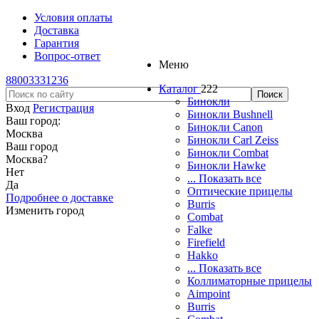
Условия оплаты
Доставка
Гарантия
Вопрос-ответ
Меню
88003331236
Каталог
222
Бинокли
Вход
Регистрация
Бинокли Bushnell
Ваш город:
Бинокли Canon
Москва
Бинокли Carl Zeiss
Ваш город
Бинокли Combat
Москва
?
Бинокли Hawke
Нет
... Показать все
Да
Оптические прицелы
Подробнее о доставке
Burris
Изменить город
Combat
Falke
Firefield
Hakko
... Показать все
Коллиматорные прицелы
Aimpoint
Burris