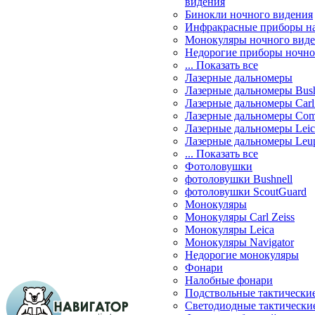
видения
Бинокли ночного видения
Инфракрасные приборы н
Монокуляры ночного вид
Недорогие приборы ночно
... Показать все
Лазерные дальномеры
Лазерные дальномеры Bush
Лазерные дальномеры Carl 
Лазерные дальномеры Com
Лазерные дальномеры Leic
Лазерные дальномеры Leu
... Показать все
Фотоловушки
фотоловушки Bushnell
фотоловушки ScoutGuard
Монокуляры
Монокуляры Carl Zeiss
Монокуляры Leica
Монокуляры Navigator
Недорогие монокуляры
Фонари
Налобные фонари
Подствольные тактически
Светодиодные тактически