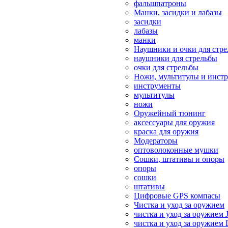
фальшпатроны
Манки, засидки и лабазы
засидки
лабазы
манки
Наушники и очки для стр
наушники для стрельбы
очки для стрельбы
Ножи, мультитулы и инст
инструменты
мультитулы
ножи
Оружейный тюнинг
аксессуары для оружия
краска для оружия
Модераторы
оптоволоконные мушки
Сошки, штативы и опоры
опоры
сошки
штативы
Цифровые GPS компасы
Чистка и уход за оружием
чистка и уход за оружием 
чистка и уход за оружием 