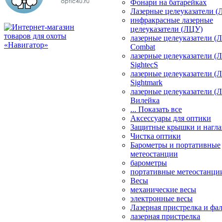
Фонари на батарейках
Лазерные целеуказатели 
инфракрасные лазерные
целеуказатели (ЛЦУ)
лазерные целеуказатели (
Combat
лазерные целеуказатели (
SightecS
лазерные целеуказатели (
Sightmark
лазерные целеуказатели (
Вилейка
... Показать все
Аксессуары для оптики
Защитные крышки и нагла
Чистка оптики
Барометры и портативные
метеостанции
барометры
портативные метеостанци
Весы
механические весы
электронные весы
Лазерная пристрелка и ф
лазерная пристрелка