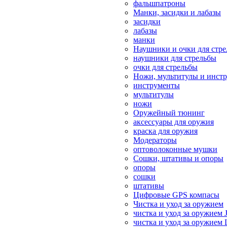
фальшпатроны
Манки, засидки и лабазы
засидки
лабазы
манки
Наушники и очки для стр
наушники для стрельбы
очки для стрельбы
Ножи, мультитулы и инст
инструменты
мультитулы
ножи
Оружейный тюнинг
аксессуары для оружия
краска для оружия
Модераторы
оптоволоконные мушки
Сошки, штативы и опоры
опоры
сошки
штативы
Цифровые GPS компасы
Чистка и уход за оружием
чистка и уход за оружием 
чистка и уход за оружием 