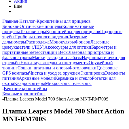
Акции
Еще
Главная
-
Каталог
-
Кронштейны для прицелов
Бинокли
Оптические прицелы
Коллиматорные
прицелы
Тепловизоры
Кронштейны для прицелов
Подзорные
трубы
Приборы ночного видения
Лазерные
дальномеры
Распродажа
Монокуляры
Фонари
Лазерные
целеуказатели (ЛЦУ)
Аксессуары для оптики
Барометры и
портативные метеостанции
Весы
Лазерная пристрелка и
фальшпатроны
Манки, засидки и лабазы
Наушники и очки для
стрельбы
Ножи, мультитулы и инструменты
Оружейный
тюнинг
Сошки, штативы и опоры
Фотоловушки
Цифровые
GPS компасы
Чистка и уход за оружием
Экипировка
Элементы
питания
Архивные модели
Керамика и стекло
Рогатки для
охоты
Квадрокоптеры
Микроскопы
Телескопы
-
Верхние кронштейны
Боковые кронштейны
-
Планка Leapers Model 700 Short Action MNT-RM700S
Планка Leapers Model 700 Short Action
MNT-RM700S