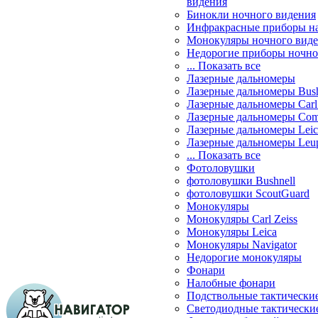
видения
Бинокли ночного видения
Инфракрасные приборы н
Монокуляры ночного вид
Недорогие приборы ночно
... Показать все
Лазерные дальномеры
Лазерные дальномеры Bush
Лазерные дальномеры Carl 
Лазерные дальномеры Com
Лазерные дальномеры Leic
Лазерные дальномеры Leu
... Показать все
Фотоловушки
фотоловушки Bushnell
фотоловушки ScoutGuard
Монокуляры
Монокуляры Carl Zeiss
Монокуляры Leica
Монокуляры Navigator
Недорогие монокуляры
Фонари
Налобные фонари
Подствольные тактически
Светодиодные тактически