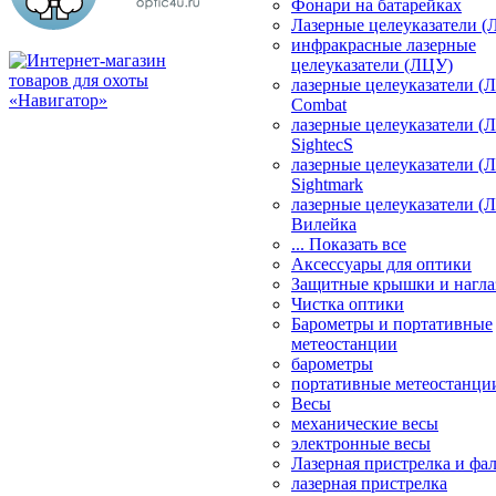
Фонари на батарейках
Лазерные целеуказатели 
инфракрасные лазерные
целеуказатели (ЛЦУ)
лазерные целеуказатели (
Combat
лазерные целеуказатели (
SightecS
лазерные целеуказатели (
Sightmark
лазерные целеуказатели (
Вилейка
... Показать все
Аксессуары для оптики
Защитные крышки и нагла
Чистка оптики
Барометры и портативные
метеостанции
барометры
портативные метеостанци
Весы
механические весы
электронные весы
Лазерная пристрелка и ф
лазерная пристрелка