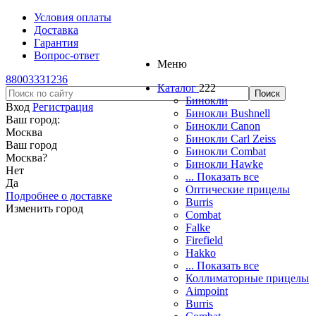
Условия оплаты
Доставка
Гарантия
Вопрос-ответ
Меню
88003331236
Каталог
222
Бинокли
Вход
Регистрация
Бинокли Bushnell
Ваш город:
Бинокли Canon
Москва
Бинокли Carl Zeiss
Ваш город
Бинокли Combat
Москва
?
Бинокли Hawke
Нет
... Показать все
Да
Оптические прицелы
Подробнее о доставке
Burris
Изменить город
Combat
Falke
Firefield
Hakko
... Показать все
Коллиматорные прицелы
Aimpoint
Burris