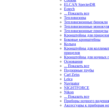
Combat
ELCAN SpecterDR
Eotech
... Показать все
Тепловизоры
Тепловизионные бинокли
Тепловизионные монокул
Тепловизионные прицелы
Кронштейны для прицело
Боковые кронштейны
Кольца
Кронштейны для коллима
прицелов
Кронштейны для ночных 
Основания
... Показать все
Подзорные трубы
Carl Zeiss
Leica
Navigator
NIGHTFORCE
Nikon
... Показать все
Приборы ночного видени
Аксессуары к приборам н