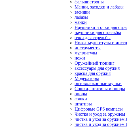
фальшпатроны
Манки, засидки и лабазы
засидки
лабазы
манки
Наушники и очки для стр
наушники для стрельбы
очки для стрельбы
Ножи, мультитулы и инст
инструменты
мультитулы
ножи
Оружейный тюнинг
аксессуары для оружия
краска для оружия
Модераторы
оптоволоконные мушки
Сошки, штативы и опоры
опоры
сошки
штативы
Цифровые GPS компасы
Чистка и уход за оружием
чистка и уход за оружием 
чистка и уход за оружием 