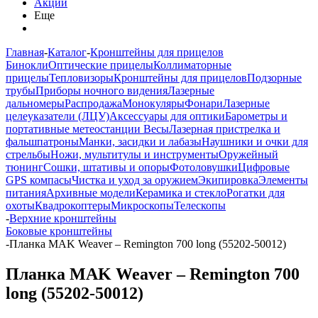
Акции
Еще
Главная
-
Каталог
-
Кронштейны для прицелов
Бинокли
Оптические прицелы
Коллиматорные
прицелы
Тепловизоры
Кронштейны для прицелов
Подзорные
трубы
Приборы ночного видения
Лазерные
дальномеры
Распродажа
Монокуляры
Фонари
Лазерные
целеуказатели (ЛЦУ)
Аксессуары для оптики
Барометры и
портативные метеостанции
Весы
Лазерная пристрелка и
фальшпатроны
Манки, засидки и лабазы
Наушники и очки для
стрельбы
Ножи, мультитулы и инструменты
Оружейный
тюнинг
Сошки, штативы и опоры
Фотоловушки
Цифровые
GPS компасы
Чистка и уход за оружием
Экипировка
Элементы
питания
Архивные модели
Керамика и стекло
Рогатки для
охоты
Квадрокоптеры
Микроскопы
Телескопы
-
Верхние кронштейны
Боковые кронштейны
-
Планка MAK Weaver – Remington 700 long (55202-50012)
Планка MAK Weaver – Remington 700
long (55202-50012)