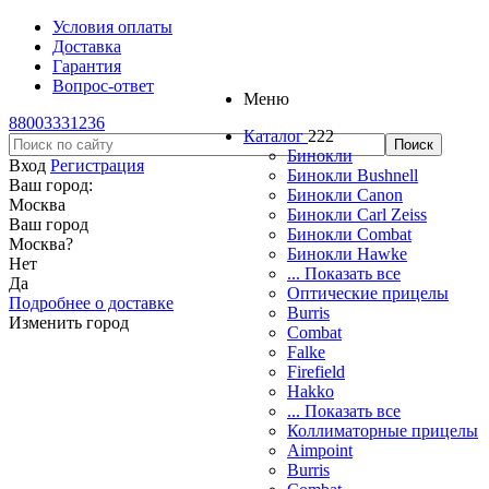
Условия оплаты
Доставка
Гарантия
Вопрос-ответ
Меню
88003331236
Каталог
222
Бинокли
Вход
Регистрация
Бинокли Bushnell
Ваш город:
Бинокли Canon
Москва
Бинокли Carl Zeiss
Ваш город
Бинокли Combat
Москва
?
Бинокли Hawke
Нет
... Показать все
Да
Оптические прицелы
Подробнее о доставке
Burris
Изменить город
Combat
Falke
Firefield
Hakko
... Показать все
Коллиматорные прицелы
Aimpoint
Burris