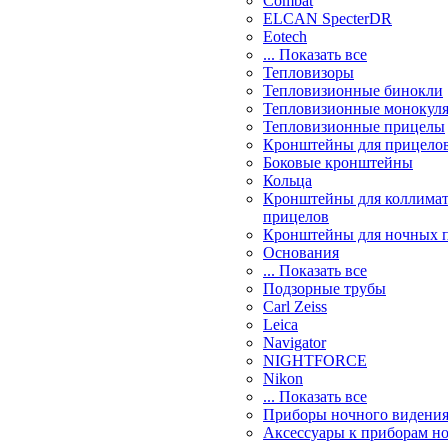
Combat
ELCAN SpecterDR
Eotech
... Показать все
Тепловизоры
Тепловизионные бинокли
Тепловизионные монокул
Тепловизионные прицелы
Кронштейны для прицело
Боковые кронштейны
Кольца
Кронштейны для коллима
прицелов
Кронштейны для ночных 
Основания
... Показать все
Подзорные трубы
Carl Zeiss
Leica
Navigator
NIGHTFORCE
Nikon
... Показать все
Приборы ночного видени
Аксессуары к приборам н