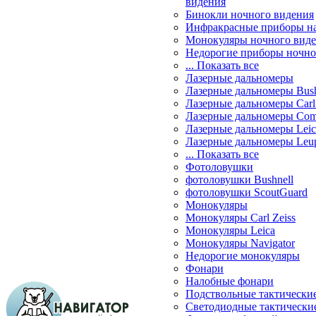
видения
Бинокли ночного видения
Инфракрасные приборы н
Монокуляры ночного вид
Недорогие приборы ночно
... Показать все
Лазерные дальномеры
Лазерные дальномеры Bush
Лазерные дальномеры Carl 
Лазерные дальномеры Com
Лазерные дальномеры Leic
Лазерные дальномеры Leu
... Показать все
Фотоловушки
фотоловушки Bushnell
фотоловушки ScoutGuard
Монокуляры
Монокуляры Carl Zeiss
Монокуляры Leica
Монокуляры Navigator
Недорогие монокуляры
Фонари
Налобные фонари
Подствольные тактически
Светодиодные тактически