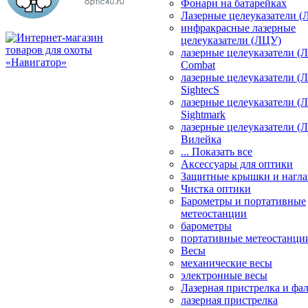
Фонари на батарейках
Лазерные целеуказатели 
инфракрасные лазерные
целеуказатели (ЛЦУ)
лазерные целеуказатели (
Combat
лазерные целеуказатели (
SightecS
лазерные целеуказатели (
Sightmark
лазерные целеуказатели (
Вилейка
... Показать все
Аксессуары для оптики
Защитные крышки и нагла
Чистка оптики
Барометры и портативные
метеостанции
барометры
портативные метеостанци
Весы
механические весы
электронные весы
Лазерная пристрелка и ф
лазерная пристрелка