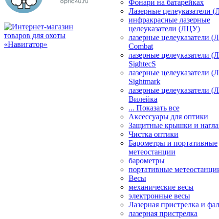
Фонари на батарейках
Лазерные целеуказатели 
инфракрасные лазерные
целеуказатели (ЛЦУ)
лазерные целеуказатели (
Combat
лазерные целеуказатели (
SightecS
лазерные целеуказатели (
Sightmark
лазерные целеуказатели (
Вилейка
... Показать все
Аксессуары для оптики
Защитные крышки и нагла
Чистка оптики
Барометры и портативные
метеостанции
барометры
портативные метеостанци
Весы
механические весы
электронные весы
Лазерная пристрелка и ф
лазерная пристрелка