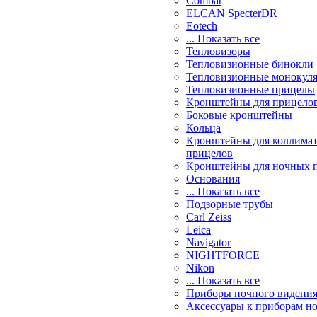
Combat
ELCAN SpecterDR
Eotech
... Показать все
Тепловизоры
Тепловизионные бинокли
Тепловизионные монокул
Тепловизионные прицелы
Кронштейны для прицело
Боковые кронштейны
Кольца
Кронштейны для коллима
прицелов
Кронштейны для ночных 
Основания
... Показать все
Подзорные трубы
Carl Zeiss
Leica
Navigator
NIGHTFORCE
Nikon
... Показать все
Приборы ночного видени
Аксессуары к приборам н