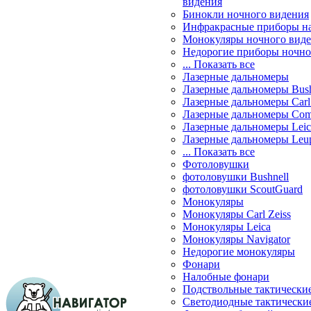
видения
Бинокли ночного видения
Инфракрасные приборы н
Монокуляры ночного вид
Недорогие приборы ночно
... Показать все
Лазерные дальномеры
Лазерные дальномеры Bush
Лазерные дальномеры Carl 
Лазерные дальномеры Com
Лазерные дальномеры Leic
Лазерные дальномеры Leu
... Показать все
Фотоловушки
фотоловушки Bushnell
фотоловушки ScoutGuard
Монокуляры
Монокуляры Carl Zeiss
Монокуляры Leica
Монокуляры Navigator
Недорогие монокуляры
Фонари
Налобные фонари
Подствольные тактически
Светодиодные тактически