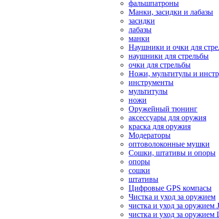
фальшпатроны
Манки, засидки и лабазы
засидки
лабазы
манки
Наушники и очки для стр
наушники для стрельбы
очки для стрельбы
Ножи, мультитулы и инст
инструменты
мультитулы
ножи
Оружейный тюнинг
аксессуары для оружия
краска для оружия
Модераторы
оптоволоконные мушки
Сошки, штативы и опоры
опоры
сошки
штативы
Цифровые GPS компасы
Чистка и уход за оружием
чистка и уход за оружием 
чистка и уход за оружием 