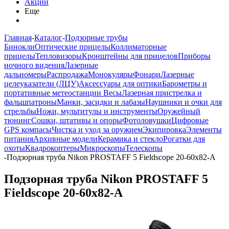
Акции
Еще
Главная
-
Каталог
-
Подзорные трубы
Бинокли
Оптические прицелы
Коллиматорные
прицелы
Тепловизоры
Кронштейны для прицелов
Приборы
ночного видения
Лазерные
дальномеры
Распродажа
Монокуляры
Фонари
Лазерные
целеуказатели (ЛЦУ)
Аксессуары для оптики
Барометры и
портативные метеостанции
Весы
Лазерная пристрелка и
фальшпатроны
Манки, засидки и лабазы
Наушники и очки для
стрельбы
Ножи, мультитулы и инструменты
Оружейный
тюнинг
Сошки, штативы и опоры
Фотоловушки
Цифровые
GPS компасы
Чистка и уход за оружием
Экипировка
Элементы
питания
Архивные модели
Керамика и стекло
Рогатки для
охоты
Квадрокоптеры
Микроскопы
Телескопы
-
Подзорная труба Nikon PROSTAFF 5 Fieldscope 20-60x82-A
Подзорная труба Nikon PROSTAFF 5
Fieldscope 20-60x82-A