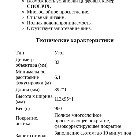
Возможность установки цифровых камер
COOLPIX
.
Многослойное просветление.
Стильный дизайн.
Полная водонепроницаемость.
Отсутствует запотевание линз.
Технические характеристики
Тип
Угол
Диаметр
82
объектива (мм)
Минимальное
расстояние
6,1
фокусировки (м)
Длина (мм)
392*1
Высота x ширина
113x95*1
(мм)
Вес (г)
960
Полное многослойное
Покрытие,
просветляющее покрытие,
оптика
фазокорректирующее покрытие
Заполнение азотом; до 10 минут под
Защита от воды