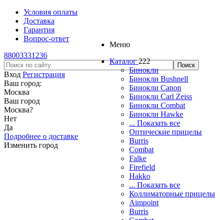
Условия оплаты
Доставка
Гарантия
Вопрос-ответ
Меню
88003331236
Каталог
222
Бинокли
Вход
Регистрация
Бинокли Bushnell
Ваш город:
Бинокли Canon
Москва
Бинокли Carl Zeiss
Ваш город
Бинокли Combat
Москва
?
Бинокли Hawke
Нет
... Показать все
Да
Оптические прицелы
Подробнее о доставке
Burris
Изменить город
Combat
Falke
Firefield
Hakko
... Показать все
Коллиматорные прицелы
Aimpoint
Burris