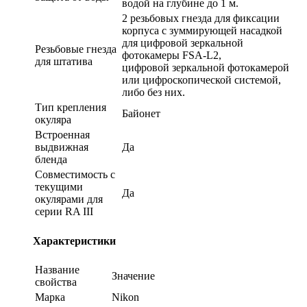
водой на глубине до 1 м.
2 резьбовых гнезда для фиксации
корпуса с зуммирующей насадкой
для цифровой зеркальной
Резьбовые гнезда
фотокамеры FSA-L2,
для штатива
цифровой зеркальной фотокамерой
или цифроскопической системой,
либо без них.
Тип крепления
Байонет
окуляра
Встроенная
выдвижная
Да
бленда
Совместимость с
текущими
Да
окулярами для
серии RA III
Характеристики
Название
Значение
свойства
Марка
Nikon