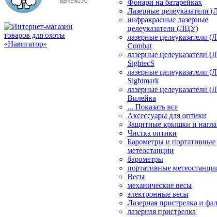
Фонари на батарейках
Лазерные целеуказатели 
инфракрасные лазерные
целеуказатели (ЛЦУ)
лазерные целеуказатели (
Combat
лазерные целеуказатели (
SightecS
лазерные целеуказатели (
Sightmark
лазерные целеуказатели (
Вилейка
... Показать все
Аксессуары для оптики
Защитные крышки и нагла
Чистка оптики
Барометры и портативные
метеостанции
барометры
портативные метеостанци
Весы
механические весы
электронные весы
Лазерная пристрелка и ф
лазерная пристрелка