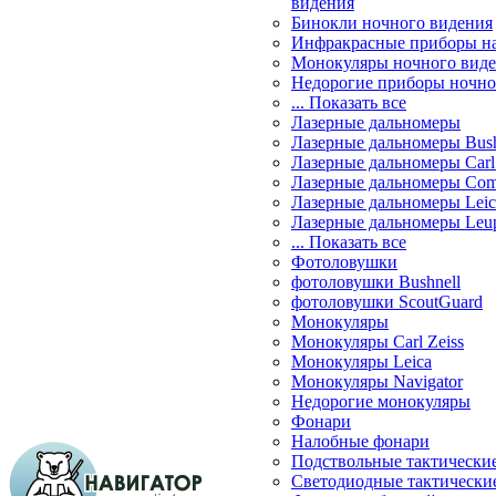
видения
Бинокли ночного видения
Инфракрасные приборы н
Монокуляры ночного вид
Недорогие приборы ночно
... Показать все
Лазерные дальномеры
Лазерные дальномеры Bush
Лазерные дальномеры Carl 
Лазерные дальномеры Com
Лазерные дальномеры Leic
Лазерные дальномеры Leu
... Показать все
Фотоловушки
фотоловушки Bushnell
фотоловушки ScoutGuard
Монокуляры
Монокуляры Carl Zeiss
Монокуляры Leica
Монокуляры Navigator
Недорогие монокуляры
Фонари
Налобные фонари
Подствольные тактически
Светодиодные тактически