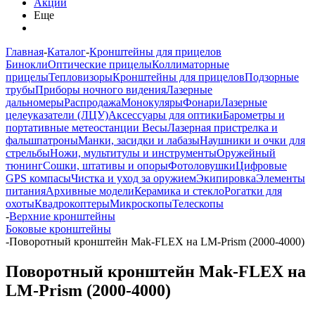
Акции
Еще
Главная
-
Каталог
-
Кронштейны для прицелов
Бинокли
Оптические прицелы
Коллиматорные
прицелы
Тепловизоры
Кронштейны для прицелов
Подзорные
трубы
Приборы ночного видения
Лазерные
дальномеры
Распродажа
Монокуляры
Фонари
Лазерные
целеуказатели (ЛЦУ)
Аксессуары для оптики
Барометры и
портативные метеостанции
Весы
Лазерная пристрелка и
фальшпатроны
Манки, засидки и лабазы
Наушники и очки для
стрельбы
Ножи, мультитулы и инструменты
Оружейный
тюнинг
Сошки, штативы и опоры
Фотоловушки
Цифровые
GPS компасы
Чистка и уход за оружием
Экипировка
Элементы
питания
Архивные модели
Керамика и стекло
Рогатки для
охоты
Квадрокоптеры
Микроскопы
Телескопы
-
Верхние кронштейны
Боковые кронштейны
-
Поворотный кронштейн Mak-FLEX на LM-Prism (2000-4000)
Поворотный кронштейн Mak-FLEX на
LM-Prism (2000-4000)