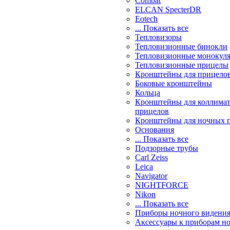
Combat
ELCAN SpecterDR
Eotech
... Показать все
Тепловизоры
Тепловизионные бинокли
Тепловизионные монокул
Тепловизионные прицелы
Кронштейны для прицело
Боковые кронштейны
Кольца
Кронштейны для коллима
прицелов
Кронштейны для ночных 
Основания
... Показать все
Подзорные трубы
Carl Zeiss
Leica
Navigator
NIGHTFORCE
Nikon
... Показать все
Приборы ночного видени
Аксессуары к приборам н