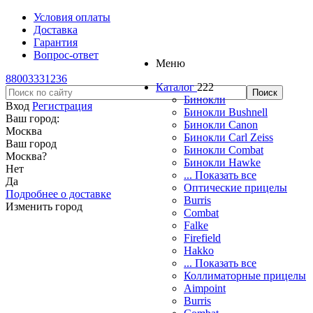
Условия оплаты
Доставка
Гарантия
Вопрос-ответ
Меню
88003331236
Каталог
222
Бинокли
Вход
Регистрация
Бинокли Bushnell
Ваш город:
Бинокли Canon
Москва
Бинокли Carl Zeiss
Ваш город
Бинокли Combat
Москва
?
Бинокли Hawke
Нет
... Показать все
Да
Оптические прицелы
Подробнее о доставке
Burris
Изменить город
Combat
Falke
Firefield
Hakko
... Показать все
Коллиматорные прицелы
Aimpoint
Burris