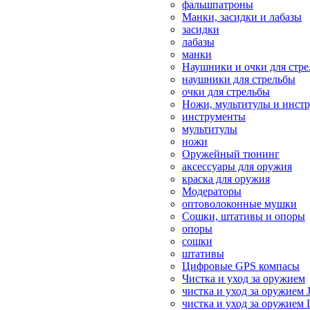
фальшпатроны
Манки, засидки и лабазы
засидки
лабазы
манки
Наушники и очки для стр
наушники для стрельбы
очки для стрельбы
Ножи, мультитулы и инст
инструменты
мультитулы
ножи
Оружейный тюнинг
аксессуары для оружия
краска для оружия
Модераторы
оптоволоконные мушки
Сошки, штативы и опоры
опоры
сошки
штативы
Цифровые GPS компасы
Чистка и уход за оружием
чистка и уход за оружием 
чистка и уход за оружием 