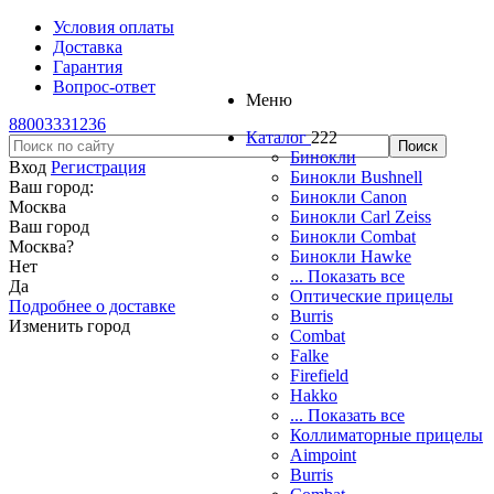
Условия оплаты
Доставка
Гарантия
Вопрос-ответ
Меню
88003331236
Каталог
222
Бинокли
Вход
Регистрация
Бинокли Bushnell
Ваш город:
Бинокли Canon
Москва
Бинокли Carl Zeiss
Ваш город
Бинокли Combat
Москва
?
Бинокли Hawke
Нет
... Показать все
Да
Оптические прицелы
Подробнее о доставке
Burris
Изменить город
Combat
Falke
Firefield
Hakko
... Показать все
Коллиматорные прицелы
Aimpoint
Burris