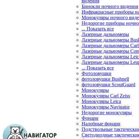
видения
Бинокли ночного видения
Инфракрасные приборы н
Монокуляры ночного вид
Недорогие приборы ночно
... Показать все
Лазерные дальномеры
Лазерные дальномеры Bush
Лазерные дальномеры Carl 
Лазерные дальномеры Com
Лазерные дальномеры Leic
Лазерные дальномеры Leu
... Показать все
Фотоловушки
фотоловушки Bushnell
фотоловушки ScoutGuard
Монокуляры
Монокуляры Carl Zeiss
Монокуляры Leica
Монокуляры Navigator
Недорогие монокуляры
Фонари
Налобные фонари
Подствольные тактически
Светодиодные тактически