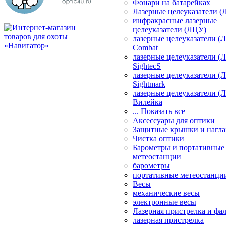
Фонари на батарейках
Лазерные целеуказатели 
инфракрасные лазерные
целеуказатели (ЛЦУ)
лазерные целеуказатели (
Combat
лазерные целеуказатели (
SightecS
лазерные целеуказатели (
Sightmark
лазерные целеуказатели (
Вилейка
... Показать все
Аксессуары для оптики
Защитные крышки и нагла
Чистка оптики
Барометры и портативные
метеостанции
барометры
портативные метеостанци
Весы
механические весы
электронные весы
Лазерная пристрелка и ф
лазерная пристрелка