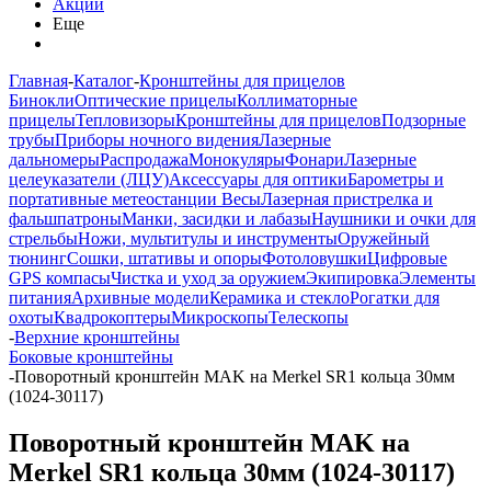
Акции
Еще
Главная
-
Каталог
-
Кронштейны для прицелов
Бинокли
Оптические прицелы
Коллиматорные
прицелы
Тепловизоры
Кронштейны для прицелов
Подзорные
трубы
Приборы ночного видения
Лазерные
дальномеры
Распродажа
Монокуляры
Фонари
Лазерные
целеуказатели (ЛЦУ)
Аксессуары для оптики
Барометры и
портативные метеостанции
Весы
Лазерная пристрелка и
фальшпатроны
Манки, засидки и лабазы
Наушники и очки для
стрельбы
Ножи, мультитулы и инструменты
Оружейный
тюнинг
Сошки, штативы и опоры
Фотоловушки
Цифровые
GPS компасы
Чистка и уход за оружием
Экипировка
Элементы
питания
Архивные модели
Керамика и стекло
Рогатки для
охоты
Квадрокоптеры
Микроскопы
Телескопы
-
Верхние кронштейны
Боковые кронштейны
-
Поворотный кронштейн MAK на Merkel SR1 кольца 30мм
(1024-30117)
Поворотный кронштейн MAK на
Merkel SR1 кольца 30мм (1024-30117)