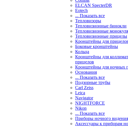
Combat
ELCAN SpecterDR
Eotech
... Показать все
Тепловизоры
Тепловизионные бинокли
Тепловизионные монокул
Тепловизионные прицелы
Кронштейны для прицело
Боковые кронштейны
Кольца
Кронштейны для коллима
прицелов
Кронштейны для ночных 
Основания
... Показать все
Подзорные трубы
Carl Zeiss
Leica
Navigator
NIGHTFORCE
Nikon
... Показать все
Приборы ночного видени
Аксессуары к приборам н