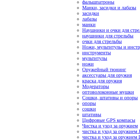
фальшпатроны
Манки, засидки и лабазы
засидки
лабазы
манки
Наушники и очки для стр
наушники для стрельбы
очки для стрельбы
Ножи, мультитулы и инст
инструменты
мультитулы
ножи
Оружейный тюнинг
аксессуары для оружия
краска для оружия
Модераторы
оптоволоконные мушки
Сошки, штативы и опоры
опоры
сошки
штативы
Цифровые GPS компасы
Чистка и уход за оружием
чистка и уход за оружием 
чистка и уход за оружием 