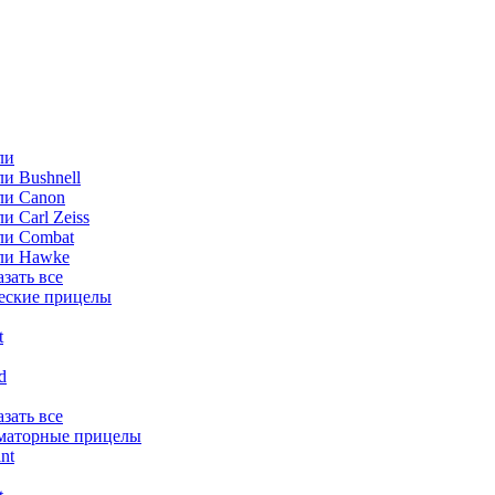
ли
и Bushnell
ли Canon
и Carl Zeiss
ли Combat
ли Hawke
азать все
еские прицелы
t
ld
азать все
маторные прицелы
nt