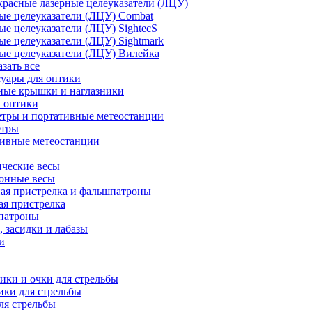
расные лазерные целеуказатели (ЛЦУ)
ые целеуказатели (ЛЦУ) Combat
ые целеуказатели (ЛЦУ) SightecS
ые целеуказатели (ЛЦУ) Sightmark
ые целеуказатели (ЛЦУ) Вилейка
азать все
уары для оптики
ные крышки и наглазники
а оптики
тры и портативные метеостанции
етры
тивные метеостанции
ческие весы
ронные весы
ая пристрелка и фальшпатроны
ая пристрелка
патроны
 засидки и лабазы
и
ки и очки для стрельбы
ки для стрельбы
ля стрельбы