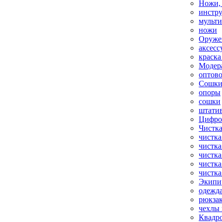
Ножи,
инстр
мульт
ножи
Оруже
аксесс
краска
Модер
оптов
Сошки
опоры
сошки
штати
Цифро
Чистка
чистка
чистка
чистка
чистка
чистка
Экипи
одежд
рюкза
чехлы 
Квадр