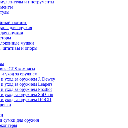
 мультитулы и инструменты
ументы
итулы
йный тюнинг
уары для оружия
 для оружия
аторы
олоконные мушки
, штативы и опоры
вы
вые GPS компасы
 и уход за оружием
 и уход за оружием J. Dewey
 и уход за оружием Leapers
 и уход за оружием Proshot
 и уход за оружием Stil Crin
 и уход за оружием ПОСП
ровка
а
ки
и сумки для оружия
окоптеры