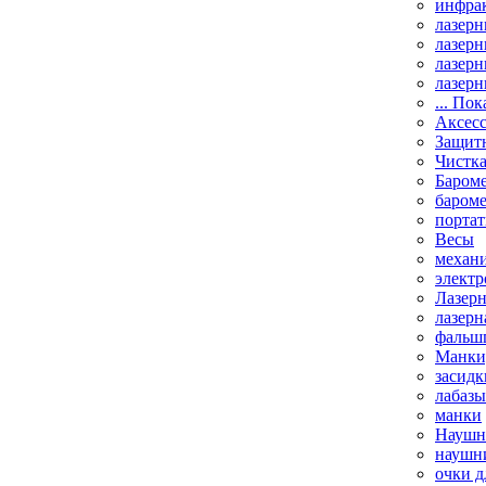
инфрак
лазерн
лазерн
лазерн
лазерн
... Пок
Аксесс
Защит
Чистк
Бароме
баром
порта
Весы
механи
элект
Лазерн
лазерн
фальш
Манки,
засидк
лабазы
манки
Наушни
наушни
очки д