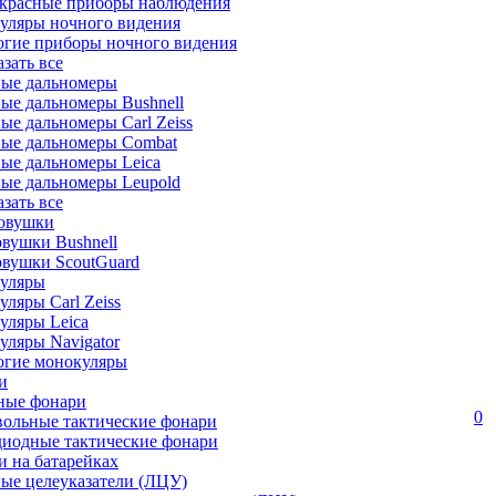
красные приборы наблюдения
уляры ночного видения
огие приборы ночного видения
азать все
ные дальномеры
ые дальномеры Bushnell
ые дальномеры Carl Zeiss
ные дальномеры Combat
ые дальномеры Leica
ые дальномеры Leupold
азать все
овушки
вушки Bushnell
овушки ScoutGuard
уляры
ляры Carl Zeiss
уляры Leica
ляры Navigator
огие монокуляры
и
ные фонари
0
вольные тактические фонари
диодные тактические фонари
 на батарейках
ые целеуказатели (ЛЦУ)