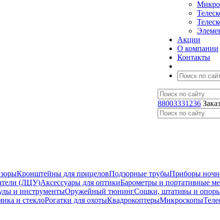
Микро
Телес
Телес
Элеме
Акции
О компании
Контакты
88003331236
Зака
изоры
Кронштейны для прицелов
Подзорные трубы
Приборы ночн
атели (ЛЦУ)
Аксессуары для оптики
Барометры и портативные м
улы и инструменты
Оружейный тюнинг
Сошки, штативы и опор
мика и стекло
Рогатки для охоты
Квадрокоптеры
Микроскопы
Теле