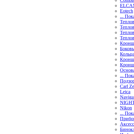
Comba
ELCAN
Eotech
... Пок
Тепло
Тепло
Тепло
Тепло
Кронш
Боков
Кольц
Кронш
Кронш
Основ
... Пок
Подзо
Carl Ze
Leica
Naviga
NIGH
Nikon
... Пок
Прибо
Аксесс
Бинок