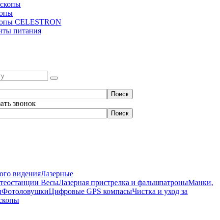
скопы
копы
копы CELESTRON
нты питания
зать звонок
ого видения
Лазерные
етеостанции
Весы
Лазерная пристрелка и фальшпатроны
Манки,
ы
Фотоловушки
Цифровые GPS компасы
Чистка и уход за
скопы