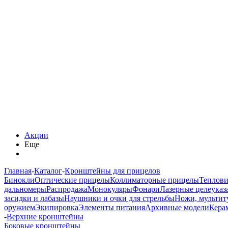
Акции
Еще
Главная
-
Каталог
-
Кронштейны для прицелов
Бинокли
Оптические прицелы
Коллиматорные прицелы
Теплов
дальномеры
Распродажа
Монокуляры
Фонари
Лазерные целеуказ
засидки и лабазы
Наушники и очки для стрельбы
Ножи, мультит
оружием
Экипировка
Элементы питания
Архивные модели
Кера
-
Верхние кронштейны
Боковые кронштейны