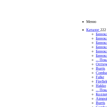
Меню
Каталог
222
Бинок
Бинокл
Бинок
Бинокл
Бинок
Бинок
... Пок
Оптич
Burris
Comba
Falke
Firefie
Hakko
... Пок
Колли
Aimpoi
Burris