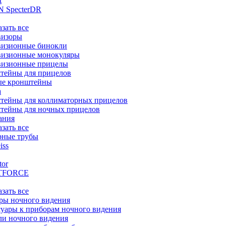
t
 SpecterDR
азать все
визоры
визионные бинокли
визионные монокуляры
визионные прицелы
тейны для прицелов
ые кронштейны
а
тейны для коллиматорных прицелов
тейны для ночных прицелов
ания
азать все
рные трубы
iss
tor
TFORCE
азать все
ры ночного видения
уары к приборам ночного видения
ли ночного видения