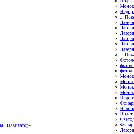
Инфра
Монок
Недор
... Пок
Лазер
Лазерн
Лазерн
Лазер
Лазерн
Лазерн
... Пок
Фотол
фотоло
фотол
Монок
Моноку
Монок
Моноку
Недор
Фонар
Налоб
Подст
Свето
Фонари
Лазерн