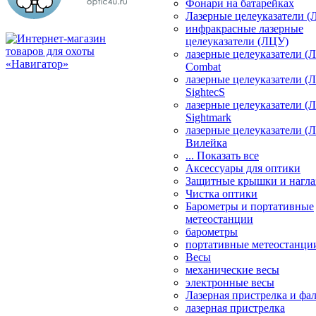
Фонари на батарейках
Лазерные целеуказатели 
инфракрасные лазерные
целеуказатели (ЛЦУ)
лазерные целеуказатели (
Combat
лазерные целеуказатели (
SightecS
лазерные целеуказатели (
Sightmark
лазерные целеуказатели (
Вилейка
... Показать все
Аксессуары для оптики
Защитные крышки и нагла
Чистка оптики
Барометры и портативные
метеостанции
барометры
портативные метеостанци
Весы
механические весы
электронные весы
Лазерная пристрелка и ф
лазерная пристрелка