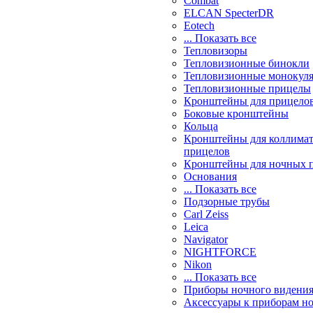
Combat
ELCAN SpecterDR
Eotech
... Показать все
Тепловизоры
Тепловизионные бинокли
Тепловизионные монокул
Тепловизионные прицелы
Кронштейны для прицело
Боковые кронштейны
Кольца
Кронштейны для коллима
прицелов
Кронштейны для ночных 
Основания
... Показать все
Подзорные трубы
Carl Zeiss
Leica
Navigator
NIGHTFORCE
Nikon
... Показать все
Приборы ночного видени
Аксессуары к приборам н