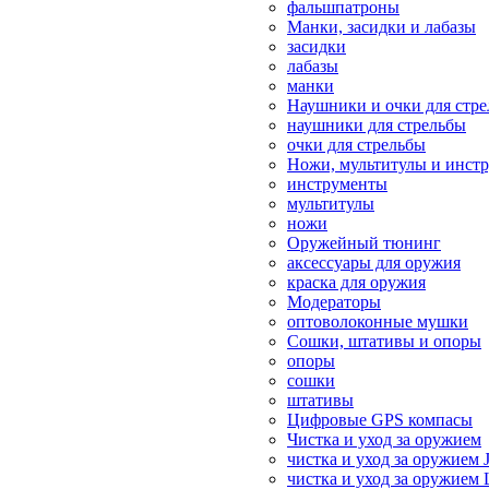
фальшпатроны
Манки, засидки и лабазы
засидки
лабазы
манки
Наушники и очки для стр
наушники для стрельбы
очки для стрельбы
Ножи, мультитулы и инст
инструменты
мультитулы
ножи
Оружейный тюнинг
аксессуары для оружия
краска для оружия
Модераторы
оптоволоконные мушки
Сошки, штативы и опоры
опоры
сошки
штативы
Цифровые GPS компасы
Чистка и уход за оружием
чистка и уход за оружием 
чистка и уход за оружием 