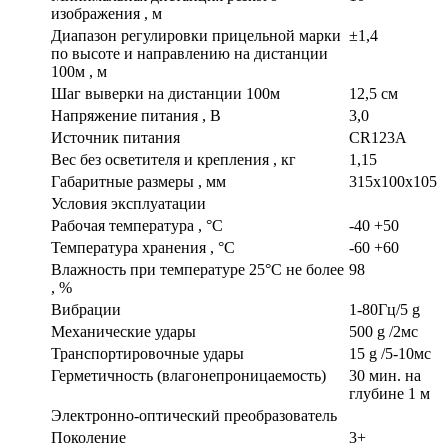
изображения , м
Диапазон регулировки прицельной марки
±1,4
по высоте и направлению на дистанции
100м , м
Шаг выверки на дистанции 100м
12,5 см
Напряжение питания , В
3,0
Источник питания
CR123A
Вес без осветителя и крепления , кг
1,15
Габаритные размеры , мм
315x100x105
Условия эксплуатации
Рабочая температура , °С
-40 +50
Температура хранения , °С
-60 +60
Влажность при температуре 25°С не более
98
, %
Вибрации
1-80Гц/5 g
Механические удары
500 g /2мс
Транспортировочные удары
15 g /5-10мс
Герметичность (влагонепроницаемость)
30 мин. на
глубине 1 м
Электронно-оптический преобразователь
Поколение
3+