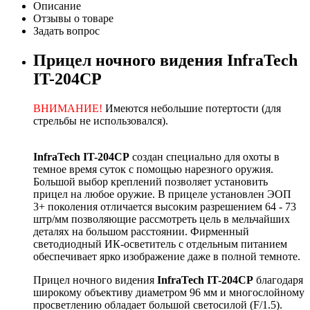
Описание
Отзывы о товаре
Задать вопрос
Прицел ночного видения InfraTech
IT-204CP
ВНИМАНИЕ!
Имеются небольшие потертости (для
стрельбы не использовался).
InfraTech IT-204CP
создан специально для охоты в
темное время суток с помощью нарезного оружия.
Большой выбор креплений позволяет установить
прицел на любое оружие. В прицеле установлен ЭОП
3+ поколения отличается высоким разрешением 64 - 73
штр/мм позволяющие рассмотреть цель в мельчайших
деталях на большом расстоянии. Фирменный
светодиодный ИК-осветитель с отдельным питанием
обеспечивает ярко изображение даже в полной темноте.
Прицел ночного видения
InfraTech IT-204CP
благодаря
широкому объективу диаметром 96 мм и многослойному
просветлению обладает большой светосилой (F/1.5).