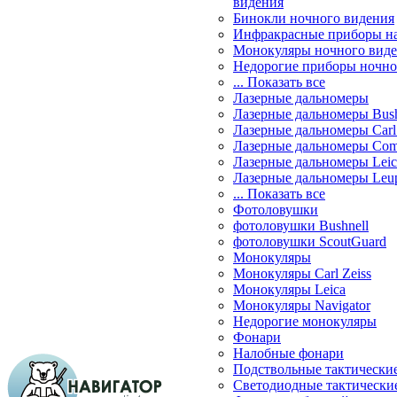
видения
Бинокли ночного видения
Инфракрасные приборы н
Монокуляры ночного вид
Недорогие приборы ночно
... Показать все
Лазерные дальномеры
Лазерные дальномеры Bush
Лазерные дальномеры Carl 
Лазерные дальномеры Com
Лазерные дальномеры Leic
Лазерные дальномеры Leu
... Показать все
Фотоловушки
фотоловушки Bushnell
фотоловушки ScoutGuard
Монокуляры
Монокуляры Carl Zeiss
Монокуляры Leica
Монокуляры Navigator
Недорогие монокуляры
Фонари
Налобные фонари
Подствольные тактически
Светодиодные тактически