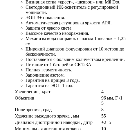
Визирная сетка «крест», «шеврон» или Mil Dot.
Светодиодный ИК-осветитель с регулировкой
мощности.
ЭОП 3+ поколения.
Автоматическая регулировка яркости АРЯ.
Защита от яркого света.
Высокое качество изображения.
Механизм вода поправок с шагом 1 щелчок = 1,25
см.
Широкий диапазон фокусировки от 10 метров до
бесконечности.
Поставляется с большим количеством креплений.
Питание от 1 батарейки CR123A.
Полная герметичность.
Заполнение азотом.
Гарантия на прицел 3 года.
Гарантия на ЭОП 1 год.
Увеличение , крат
4
Объектив
96 мм, F /1,
5
Поле зрения , град
8
Удаление выходного зрачка , мм
55
Диапазон диоптрийной наводки , дптр
+2 -5
Минимальная дистанция резкого
10