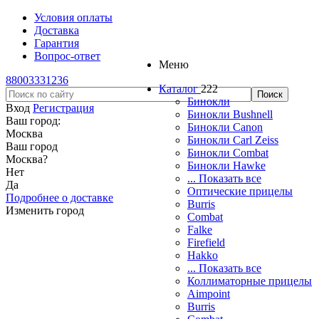
Условия оплаты
Доставка
Гарантия
Вопрос-ответ
Меню
88003331236
Каталог
222
Бинокли
Вход
Регистрация
Бинокли Bushnell
Ваш город:
Бинокли Canon
Москва
Бинокли Carl Zeiss
Ваш город
Бинокли Combat
Москва
?
Бинокли Hawke
Нет
... Показать все
Да
Оптические прицелы
Подробнее о доставке
Burris
Изменить город
Combat
Falke
Firefield
Hakko
... Показать все
Коллиматорные прицелы
Aimpoint
Burris