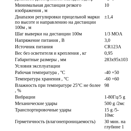
Минимальная дистанция резкого
10
изображения , м
Диапазон регулировки прицельной марки
±1,4
по высоте и направлению на дистанции
100м , м
Шаг выверки на дистанции 100м
1/3 MOA
Напряжение питания , В
3,0
Источник питания
CR123A
Вес без осветителя и крепления , кг
0,95
Габаритные размеры , мм
283x95x103
Условия эксплуатации
Рабочая температура , °С
-40 +50
Температура хранения , °С
-60 +60
Влажность при температуре 25°С не более
98
, %
Вибрации
1-80Гц/5 g
Механические удары
500 g /2мс
Транспортировочные удары
15 g /5-
10мс
Герметичность (влагонепроницаемость)
30 мин. на
глубине 1