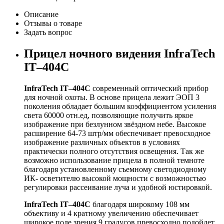
Описание
Отзывы о товаре
Задать вопрос
Прицел ночного видения InfraTech
IT–404С
InfraTech IT–404С
современный оптический прибор
для ночной охоты. В основе прицела лежит ЭОП 3
поколения обладает большим коэффициентом усиления
света 60000 отн.ед, позволяющие получить яркое
изображение при безлунном звёздном небе. Высокое
расширение 64-73 штр/мм обеспечивает превосходное
изображение различных объектов в условиях
практически полного отсутствия освещения. Так же
возможно использование прицела в полной темноте
благодаря установленному съемному светодиодному
ИК- осветителю высокой мощности с возможностью
регулировки рассеивание луча и удобной юстировкой.
InfraTech IT–404С
благодаря широкому 108 мм
объективу и 4 кратному увеличению обеспечивает
широкое поле зрения 9 градусов превосходно подойдет