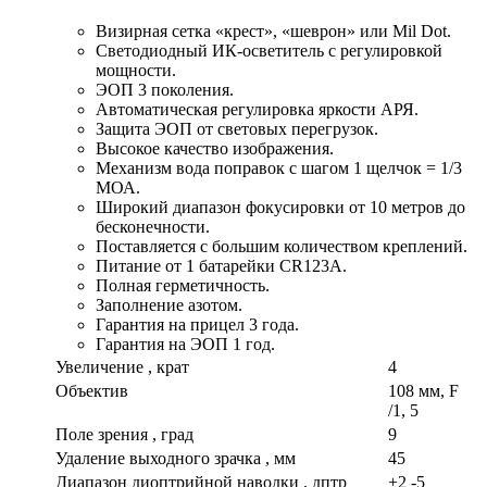
Визирная сетка «крест», «шеврон» или Mil Dot.
Светодиодный ИК-осветитель с регулировкой
мощности.
ЭОП 3 поколения.
Автоматическая регулировка яркости АРЯ.
Защита ЭОП от световых перегрузок.
Высокое качество изображения.
Механизм вода поправок с шагом 1 щелчок = 1/3
МОА.
Широкий диапазон фокусировки от 10 метров до
бесконечности.
Поставляется с большим количеством креплений.
Питание от 1 батарейки CR123A.
Полная герметичность.
Заполнение азотом.
Гарантия на прицел 3 года.
Гарантия на ЭОП 1 год.
Увеличение , крат
4
Объектив
108 мм, F
/1, 5
Поле зрения , град
9
Удаление выходного зрачка , мм
45
Диапазон диоптрийной наводки , дптр
+2 -5