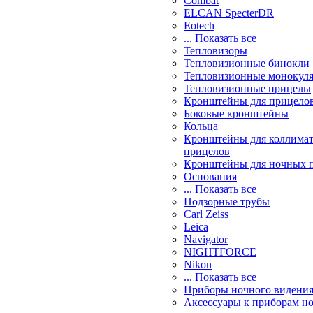
Combat
ELCAN SpecterDR
Eotech
... Показать все
Тепловизоры
Тепловизионные бинокли
Тепловизионные монокул
Тепловизионные прицелы
Кронштейны для прицело
Боковые кронштейны
Кольца
Кронштейны для коллима
прицелов
Кронштейны для ночных 
Основания
... Показать все
Подзорные трубы
Carl Zeiss
Leica
Navigator
NIGHTFORCE
Nikon
... Показать все
Приборы ночного видени
Аксессуары к приборам н