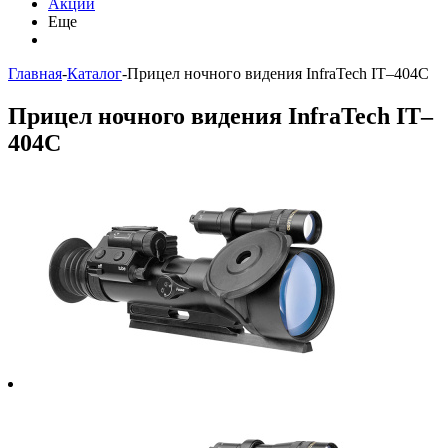
Акции
Еще
Главная
-
Каталог
-
Прицел ночного видения InfraTech IT–404С
Прицел ночного видения InfraTech IT–
404С