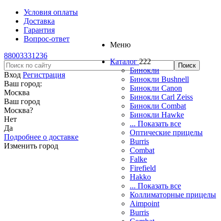
Условия оплаты
Доставка
Гарантия
Вопрос-ответ
Меню
88003331236
Каталог
222
Бинокли
Вход
Регистрация
Бинокли Bushnell
Ваш город:
Бинокли Canon
Москва
Бинокли Carl Zeiss
Ваш город
Бинокли Combat
Москва
?
Бинокли Hawke
Нет
... Показать все
Да
Оптические прицелы
Подробнее о доставке
Burris
Изменить город
Combat
Falke
Firefield
Hakko
... Показать все
Коллиматорные прицелы
Aimpoint
Burris