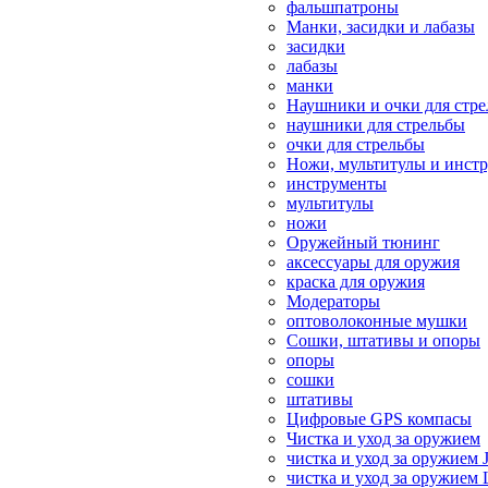
фальшпатроны
Манки, засидки и лабазы
засидки
лабазы
манки
Наушники и очки для стр
наушники для стрельбы
очки для стрельбы
Ножи, мультитулы и инст
инструменты
мультитулы
ножи
Оружейный тюнинг
аксессуары для оружия
краска для оружия
Модераторы
оптоволоконные мушки
Сошки, штативы и опоры
опоры
сошки
штативы
Цифровые GPS компасы
Чистка и уход за оружием
чистка и уход за оружием 
чистка и уход за оружием 