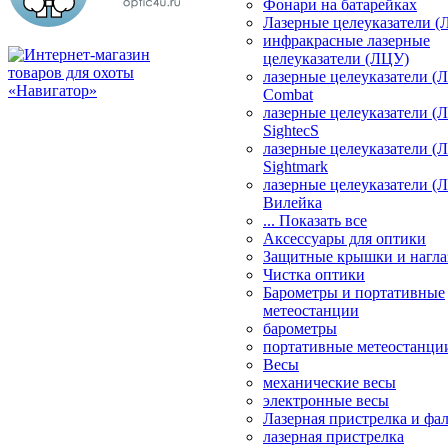
Фонари на батарейках
Лазерные целеуказатели 
инфракрасные лазерные
целеуказатели (ЛЦУ)
лазерные целеуказатели (
Combat
лазерные целеуказатели (
SightecS
лазерные целеуказатели (
Sightmark
лазерные целеуказатели (
Вилейка
... Показать все
Аксессуары для оптики
Защитные крышки и нагла
Чистка оптики
Барометры и портативные
метеостанции
барометры
портативные метеостанци
Весы
механические весы
электронные весы
Лазерная пристрелка и ф
лазерная пристрелка