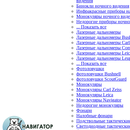
видения
Бинокли ночного видения
Инфракрасные приборы н
Монокуляры ночного вид
Недорогие приборы ночно
... Показать все
Лазерные дальномеры
Лазерные дальномеры Bush
Лазерные дальномеры Carl 
Лазерные дальномеры Com
Лазерные дальномеры Leic
Лазерные дальномеры Leu
... Показать все
Фотоловушки
фотоловушки Bushnell
фотоловушки ScoutGuard
Монокуляры
Монокуляры Carl Zeiss
Монокуляры Leica
Монокуляры Navigator
Недорогие монокуляры
Фонари
Налобные фонари
Подствольные тактически
Светодиодные тактически