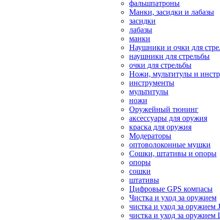
фальшпатроны
Манки, засидки и лабазы
засидки
лабазы
манки
Наушники и очки для стр
наушники для стрельбы
очки для стрельбы
Ножи, мультитулы и инст
инструменты
мультитулы
ножи
Оружейный тюнинг
аксессуары для оружия
краска для оружия
Модераторы
оптоволоконные мушки
Сошки, штативы и опоры
опоры
сошки
штативы
Цифровые GPS компасы
Чистка и уход за оружием
чистка и уход за оружием 
чистка и уход за оружием 