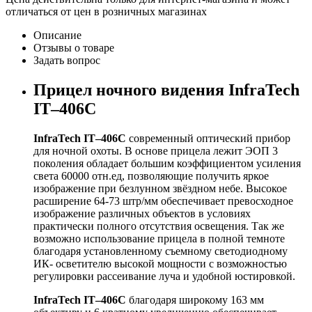
отличаться от цен в розничных магазинах
Описание
Отзывы о товаре
Задать вопрос
Прицел ночного видения InfraTech
IT–406C
InfraTech IT–406С
современный оптический прибор
для ночной охоты. В основе прицела лежит ЭОП 3
поколения обладает большим коэффициентом усиления
света 60000 отн.ед, позволяющие получить яркое
изображение при безлунном звёздном небе. Высокое
расширение 64-73 штр/мм обеспечивает превосходное
изображение различных объектов в условиях
практически полного отсутствия освещения. Так же
возможно использование прицела в полной темноте
благодаря установленному съемному светодиодному
ИК- осветителю высокой мощности с возможностью
регулировки рассеивание луча и удобной юстировкой.
InfraTech IT–406С
благодаря широкому 163 мм