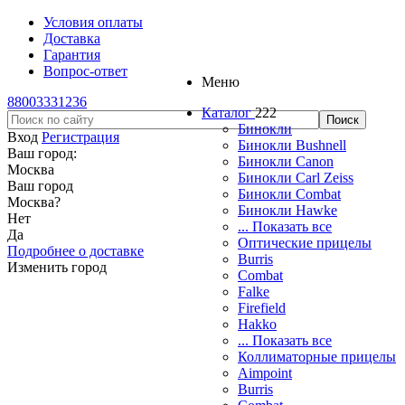
Условия оплаты
Доставка
Гарантия
Вопрос-ответ
Меню
88003331236
Каталог
222
Бинокли
Вход
Регистрация
Бинокли Bushnell
Ваш город:
Бинокли Canon
Москва
Бинокли Carl Zeiss
Ваш город
Бинокли Combat
Москва
?
Бинокли Hawke
Нет
... Показать все
Да
Оптические прицелы
Подробнее о доставке
Burris
Изменить город
Combat
Falke
Firefield
Hakko
... Показать все
Коллиматорные прицелы
Aimpoint
Burris