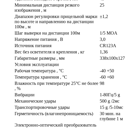
Минимальная дистанция резкого
25
изображения , м
Диапазон регулировки прицельной марки
±1,2
по высоте и направлению на дистанции
100м , м
Шаг выверки на дистанции 100м
1/5 MOA
Напряжение питания , В
3,0
Источник питания
CR123A
Вес без осветителя и крепления , кг
1,36
Габаритные размеры , мм
338x100x127
Условия эксплуатации
Рабочая температура , °С
-40 +50
Температура хранения , °С
-60 +60
Влажность при температуре 25°С не более
98
, %
Вибрации
1-80Гц/5 g
Механические удары
500 g /2мс
Транспортировочные удары
15 g /5-10мс
Герметичность (влагонепроницаемость)
30 мин. на
глубине 1 м
Электронно-оптический преобразователь