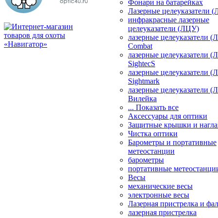
Фонари на батарейках
Лазерные целеуказатели 
инфракрасные лазерные
целеуказатели (ЛЦУ)
лазерные целеуказатели (
Combat
лазерные целеуказатели (
SightecS
лазерные целеуказатели (
Sightmark
лазерные целеуказатели (
Вилейка
... Показать все
Аксессуары для оптики
Защитные крышки и нагла
Чистка оптики
Барометры и портативные
метеостанции
барометры
портативные метеостанци
Весы
механические весы
электронные весы
Лазерная пристрелка и ф
лазерная пристрелка