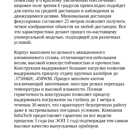
объективу и 6 кратному увеличению обеспечивает
широкое поле зрения 6 градусов превосходно подойдет
для охоты на средней дистанции и наблюдения за
движущимися целями. Минимальная дистанция
фокусировки составляет 25 метров позволяет получить
четкое изображение объектов на любой дистанции. Все
эти характеристики делают прицел по-настоящему
универсальной моделью, подходящей для различных
условий.
Корпус выполнен из цельного авиационного
алюминиевого сплава, отличающегося небольшим
весом, высокой износоустойчивостью и прочностью.
Конструкция выдерживает большие нагрузки позволяя
выдерживать прицелу отдачу крупных калибров до
.375Н&H, .458WM. Прицел заполнен азотом
исключающий запотевание линз при резких перепадах
температуры и высокой влажности. Полная
герметичность конструкции позволяет прицелу
выдерживать погружение на глубину до 1 метра в
течении 30 минут, что гарантирует безупречную работу
даже в экстремальных погодных условиях. Компания
InfraTech предоставляет гарантию на все модели
прицелов 3 года (на ЭОП 1 год) подтверждая тем самым
высокое качество выпускаемых приборов.