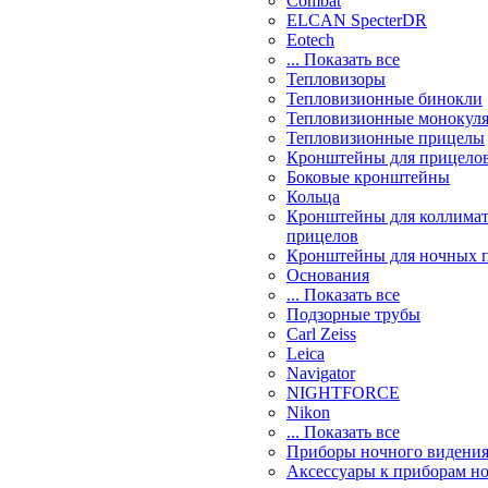
Combat
ELCAN SpecterDR
Eotech
... Показать все
Тепловизоры
Тепловизионные бинокли
Тепловизионные монокул
Тепловизионные прицелы
Кронштейны для прицело
Боковые кронштейны
Кольца
Кронштейны для коллима
прицелов
Кронштейны для ночных 
Основания
... Показать все
Подзорные трубы
Carl Zeiss
Leica
Navigator
NIGHTFORCE
Nikon
... Показать все
Приборы ночного видени
Аксессуары к приборам н