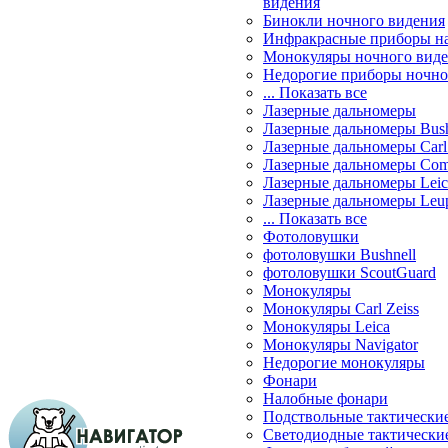
видения
Бинокли ночного видения
Инфракрасные приборы н
Монокуляры ночного вид
Недорогие приборы ночно
... Показать все
Лазерные дальномеры
Лазерные дальномеры Bush
Лазерные дальномеры Carl 
Лазерные дальномеры Com
Лазерные дальномеры Leic
Лазерные дальномеры Leu
... Показать все
Фотоловушки
фотоловушки Bushnell
фотоловушки ScoutGuard
Монокуляры
Монокуляры Carl Zeiss
Монокуляры Leica
Монокуляры Navigator
Недорогие монокуляры
Фонари
Налобные фонари
Подствольные тактически
Светодиодные тактически