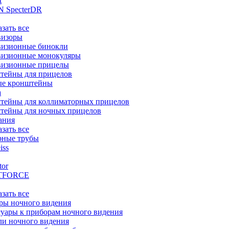
t
 SpecterDR
азать все
визоры
визионные бинокли
визионные монокуляры
визионные прицелы
тейны для прицелов
ые кронштейны
а
тейны для коллиматорных прицелов
тейны для ночных прицелов
ания
азать все
рные трубы
iss
tor
TFORCE
азать все
ры ночного видения
уары к приборам ночного видения
ли ночного видения