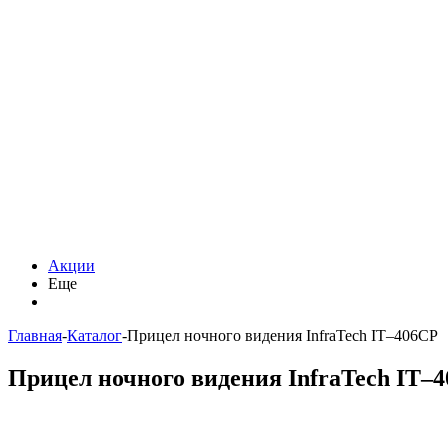
Акции
Еще
Главная
-
Каталог
-
Прицел ночного видения InfraTech IT–406CP
Прицел ночного видения InfraTech IT–