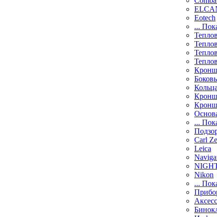
Comba
ELCAN
Eotech
... Пок
Тепло
Тепло
Тепло
Тепло
Кронш
Боков
Кольц
Кронш
Кронш
Основ
... Пок
Подзо
Carl Ze
Leica
Naviga
NIGH
Nikon
... Пок
Прибо
Аксесс
Бинок