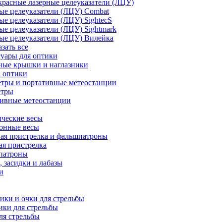
расные лазерные целеуказатели (ЛЦУ)
ые целеуказатели (ЛЦУ) Combat
ые целеуказатели (ЛЦУ) SightecS
ые целеуказатели (ЛЦУ) Sightmark
ые целеуказатели (ЛЦУ) Вилейка
азать все
уары для оптики
ные крышки и наглазники
а оптики
тры и портативные метеостанции
етры
тивные метеостанции
ческие весы
ронные весы
ая пристрелка и фальшпатроны
ая пристрелка
патроны
 засидки и лабазы
и
ки и очки для стрельбы
ки для стрельбы
ля стрельбы