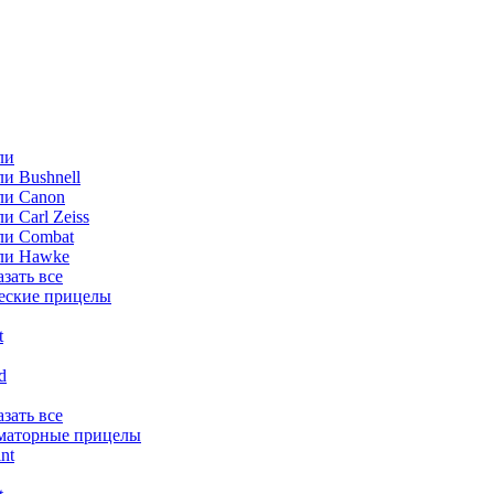
ли
и Bushnell
ли Canon
и Carl Zeiss
ли Combat
ли Hawke
азать все
еские прицелы
t
ld
азать все
маторные прицелы
nt