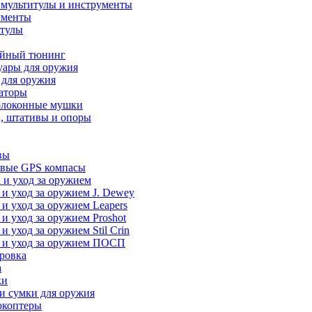
 мультитулы и инструменты
ументы
итулы
йный тюнинг
уары для оружия
 для оружия
аторы
олоконные мушки
, штативы и опоры
вы
вые GPS компасы
 и уход за оружием
 и уход за оружием J. Dewey
 и уход за оружием Leapers
 и уход за оружием Proshot
 и уход за оружием Stil Crin
 и уход за оружием ПОСП
ровка
а
ки
и сумки для оружия
окоптеры