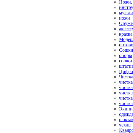
Ножи,
инстр
мульт
ножи
Оруже
аксесс
краска
Модер
оптов
Сошки
опоры
сошки
штати
Цифро
Чистка
чистка
чистка
чистка
чистка
чистка
Экипи
одежд
рюкза
чехлы 
Квадр