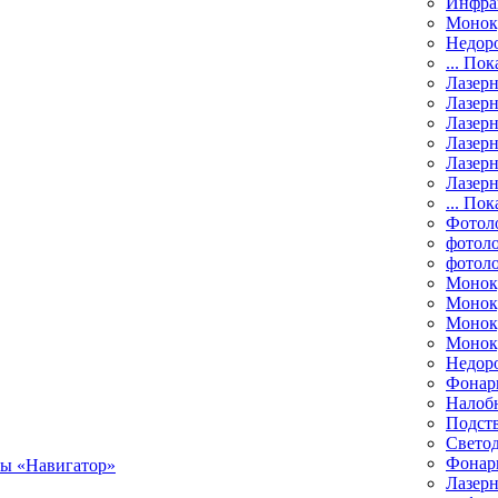
Инфра
Монок
Недор
... Пок
Лазер
Лазерн
Лазерн
Лазер
Лазерн
Лазерн
... Пок
Фотол
фотоло
фотол
Монок
Моноку
Монок
Моноку
Недор
Фонар
Налоб
Подст
Свето
Фонари
Лазерн