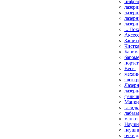
инфрак
лазерн
лазерн
лазерн
лазерн
... Пок
Аксесс
Защит
Чистк
Бароме
баром
порта
Весы
механи
элект
Лазерн
лазерн
фальш
Манки,
засидк
лабазы
манки
Наушни
наушни
очки д