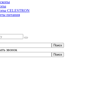
скопы
копы
копы CELESTRON
нты питания
зать звонок