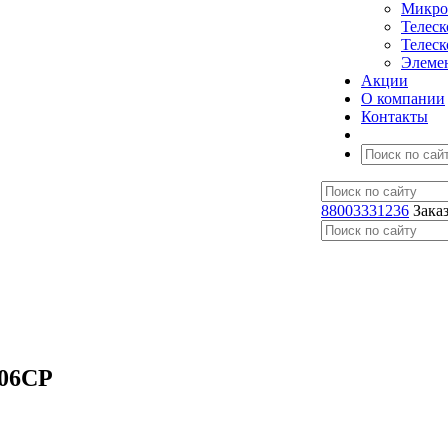
Микро
Телес
Телес
Элеме
Акции
О компании
Контакты
88003331236
Зака
406CP