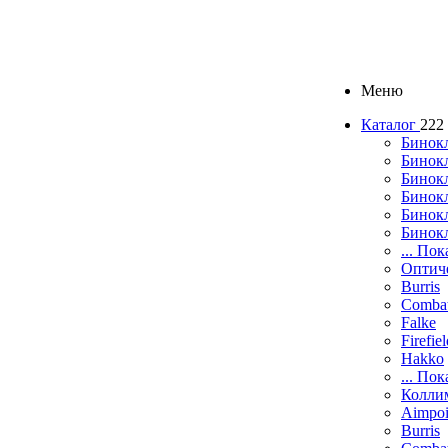
Меню
Каталог
222
Бинок
Бинокл
Бинок
Бинокл
Бинок
Бинок
... Пок
Оптич
Burris
Comba
Falke
Firefie
Hakko
... Пок
Колли
Aimpoi
Burris