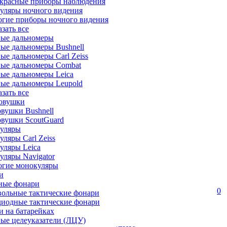
красные приборы наблюдения
уляры ночного видения
огие приборы ночного видения
азать все
ные дальномеры
ые дальномеры Bushnell
ые дальномеры Carl Zeiss
ные дальномеры Combat
ые дальномеры Leica
ые дальномеры Leupold
азать все
овушки
вушки Bushnell
овушки ScoutGuard
уляры
ляры Carl Zeiss
уляры Leica
ляры Navigator
огие монокуляры
и
ные фонари
0
вольные тактические фонари
диодные тактические фонари
 на батарейках
ые целеуказатели (ЛЦУ)