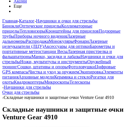
Акции
Еще
Главная
-
Каталог
-
Наушники и очки для стрельбы
Бинокли
Оптические прицелы
Коллиматорные
прицелы
Тепловизоры
Кронштейны для прицелов
Подзорные
трубы
Приборы ночного видения
Лазерные
дальномеры
Распродажа
Монокуляры
Фонари
Лазерные
целеуказатели (ЛЦУ)
Аксессуары для оптики
Барометры и
портативные метеостанции
Весы
Лазерная пристрелка и
фальшпатроны
Манки, засидки и лабазы
Наушники и очки для
стрельбы
Ножи, мультитулы и инструменты
Оружейный
тюнинг
Сошки, штативы и опоры
Фотоловушки
Цифровые
GPS компасы
Чистка и уход за оружием
Экипировка
Элементы
питания
Архивные модели
Керамика и стекло
Рогатки для
охоты
Квадрокоптеры
Микроскопы
Телескопы
-
Наушники для стрельбы
Очки для стрельбы
-
Складные наушники и защитные очки Venture Gear 4910
Складные наушники и защитные очки
Venture Gear 4910