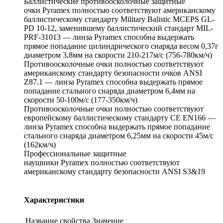
Баллистические противоосколочные защитные
очки Pyramex полностью соответствуют американскому
баллистическому стандарту Military Balistic MCEPS GL-
PD 10-12, заменившему баллистический стандарт MIL-
PRF-31013 — линза Pyramex способна выдержать
прямое попадание цилиндрического снаряда весом 0,37г
диаметром 3,8мм на скорости 210-217м/с (756-780км/ч)
Противоосколочные очки полностью соответствуют
американскому стандарту безопасности очков ANSI
Z87.1 — линза Pyramex способна выдержать прямое
попадание стального снаряда диаметром 6,4мм на
скорости 50-100м/с (177-350км/ч)
Противоосколочные очки полностью соответствуют
европейскому баллистическому стандарту CE EN166 —
линза Pyramex способна выдержать прямое попадание
стального снаряда диаметром 6,25мм на скорости 45м/с
(162км/ч)
Профессиональные защитные
наушники Pyramex полностью соответствуют
американскому стандарту безопасности ANSI S3&19
Характеристики
Название свойства
Значение