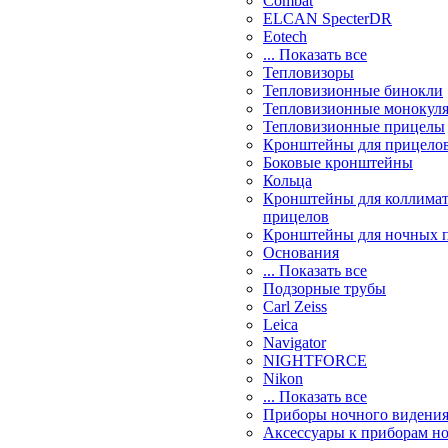
Combat
ELCAN SpecterDR
Eotech
... Показать все
Тепловизоры
Тепловизионные бинокли
Тепловизионные монокул
Тепловизионные прицелы
Кронштейны для прицело
Боковые кронштейны
Кольца
Кронштейны для коллима
прицелов
Кронштейны для ночных 
Основания
... Показать все
Подзорные трубы
Carl Zeiss
Leica
Navigator
NIGHTFORCE
Nikon
... Показать все
Приборы ночного видени
Аксессуары к приборам н