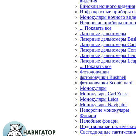
видения
Бинокли ночного видения
Инфракрасные приборы н
Монокуляры ночного вид
Недорогие приборы ночно
... Показать все
Лазерные дальномеры
Лазерные дальномеры Bush
Лазерные дальномеры Carl 
Лазерные дальномеры Com
Лазерные дальномеры Leic
Лазерные дальномеры Leu
... Показать все
Фотоловушки
фотоловушки Bushnell
фотоловушки ScoutGuard
Монокуляры
Монокуляры Carl Zeiss
Монокуляры Leica
Монокуляры Navigator
Недорогие монокуляры
Фонари
Налобные фонари
Подствольные тактически
Светодиодные тактически