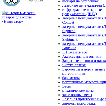
Фонари на батарейках
Лазерные целеуказатели 
инфракрасные лазерные
целеуказатели (ЛЦУ)
лазерные целеуказатели (
Combat
лазерные целеуказатели (
SightecS
лазерные целеуказатели (
Sightmark
лазерные целеуказатели (
Вилейка
... Показать все
Аксессуары для оптики
Защитные крышки и нагла
Чистка оптики
Барометры и портативные
метеостанции
барометры
портативные метеостанци
Весы
механические весы
электронные весы
Лазерная пристрелка и ф
лазерная пристрелка