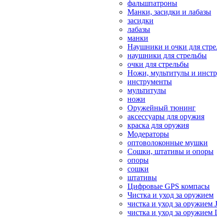
фальшпатроны
Манки, засидки и лабазы
засидки
лабазы
манки
Наушники и очки для стр
наушники для стрельбы
очки для стрельбы
Ножи, мультитулы и инст
инструменты
мультитулы
ножи
Оружейный тюнинг
аксессуары для оружия
краска для оружия
Модераторы
оптоволоконные мушки
Сошки, штативы и опоры
опоры
сошки
штативы
Цифровые GPS компасы
Чистка и уход за оружием
чистка и уход за оружием 
чистка и уход за оружием 