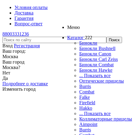
Условия оплаты
Доставка
Гарантия
Вопрос-ответ
Меню
88003331236
Каталог
222
Бинокли
Вход
Регистрация
Бинокли Bushnell
Ваш город:
Бинокли Canon
Москва
Бинокли Carl Zeiss
Ваш город
Бинокли Combat
Москва
?
Бинокли Hawke
Нет
... Показать все
Да
Оптические прицелы
Подробнее о доставке
Burris
Изменить город
Combat
Falke
Firefield
Hakko
... Показать все
Коллиматорные прицелы
Aimpoint
Burris