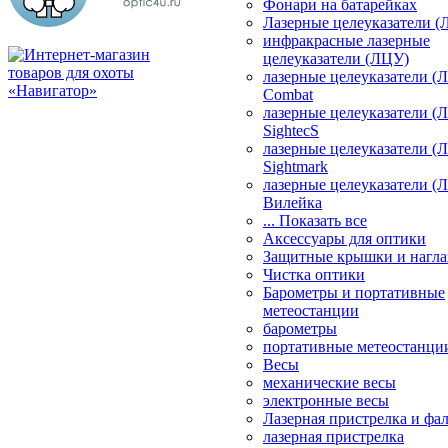
Фонари на батарейках
Лазерные целеуказатели 
инфракрасные лазерные
целеуказатели (ЛЦУ)
лазерные целеуказатели (
Combat
лазерные целеуказатели (
SightecS
лазерные целеуказатели (
Sightmark
лазерные целеуказатели (
Вилейка
... Показать все
Аксессуары для оптики
Защитные крышки и нагла
Чистка оптики
Барометры и портативные
метеостанции
барометры
портативные метеостанци
Весы
механические весы
электронные весы
Лазерная пристрелка и ф
лазерная пристрелка