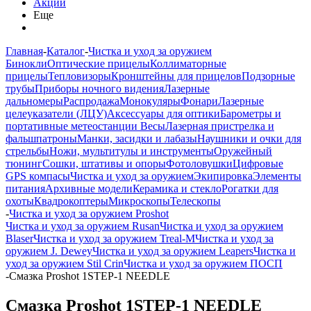
Акции
Еще
Главная
-
Каталог
-
Чистка и уход за оружием
Бинокли
Оптические прицелы
Коллиматорные
прицелы
Тепловизоры
Кронштейны для прицелов
Подзорные
трубы
Приборы ночного видения
Лазерные
дальномеры
Распродажа
Монокуляры
Фонари
Лазерные
целеуказатели (ЛЦУ)
Аксессуары для оптики
Барометры и
портативные метеостанции
Весы
Лазерная пристрелка и
фальшпатроны
Манки, засидки и лабазы
Наушники и очки для
стрельбы
Ножи, мультитулы и инструменты
Оружейный
тюнинг
Сошки, штативы и опоры
Фотоловушки
Цифровые
GPS компасы
Чистка и уход за оружием
Экипировка
Элементы
питания
Архивные модели
Керамика и стекло
Рогатки для
охоты
Квадрокоптеры
Микроскопы
Телескопы
-
Чистка и уход за оружием Proshot
Чистка и уход за оружием Rusan
Чистка и уход за оружием
Blaser
Чистка и уход за оружием Treal-M
Чистка и уход за
оружием J. Dewey
Чистка и уход за оружием Leapers
Чистка и
уход за оружием Stil Crin
Чистка и уход за оружием ПОСП
-
Смазка Proshot 1STEP-1 NEEDLE
Смазка Proshot 1STEP-1 NEEDLE