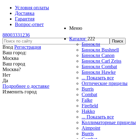
Условия оплаты
Доставка
Гарантия
Вопрос-ответ
Меню
88003331236
Каталог
222
Бинокли
Вход
Регистрация
Бинокли Bushnell
Ваш город:
Бинокли Canon
Москва
Бинокли Carl Zeiss
Ваш город
Бинокли Combat
Москва
?
Бинокли Hawke
Нет
... Показать все
Да
Оптические прицелы
Подробнее о доставке
Burris
Изменить город
Combat
Falke
Firefield
Hakko
... Показать все
Коллиматорные прицелы
Aimpoint
Burris