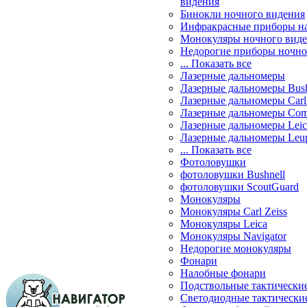
видения
Бинокли ночного видения
Инфракрасные приборы н
Монокуляры ночного вид
Недорогие приборы ночно
... Показать все
Лазерные дальномеры
Лазерные дальномеры Bush
Лазерные дальномеры Carl 
Лазерные дальномеры Com
Лазерные дальномеры Leic
Лазерные дальномеры Leu
... Показать все
Фотоловушки
фотоловушки Bushnell
фотоловушки ScoutGuard
Монокуляры
Монокуляры Carl Zeiss
Монокуляры Leica
Монокуляры Navigator
Недорогие монокуляры
Фонари
Налобные фонари
Подствольные тактически
Светодиодные тактически