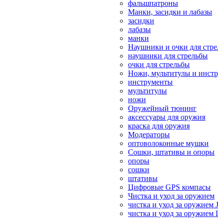
фальшпатроны
Манки, засидки и лабазы
засидки
лабазы
манки
Наушники и очки для стр
наушники для стрельбы
очки для стрельбы
Ножи, мультитулы и инст
инструменты
мультитулы
ножи
Оружейный тюнинг
аксессуары для оружия
краска для оружия
Модераторы
оптоволоконные мушки
Сошки, штативы и опоры
опоры
сошки
штативы
Цифровые GPS компасы
Чистка и уход за оружием
чистка и уход за оружием 
чистка и уход за оружием 