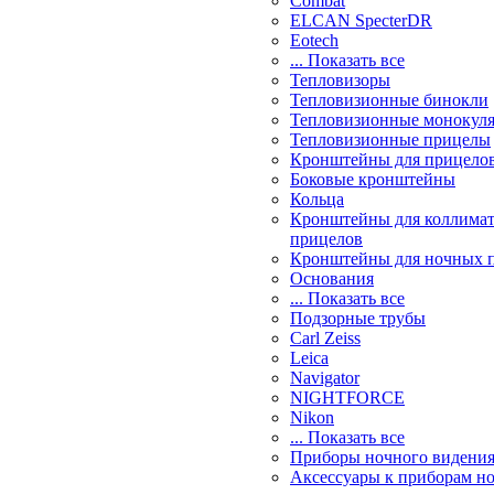
Combat
ELCAN SpecterDR
Eotech
... Показать все
Тепловизоры
Тепловизионные бинокли
Тепловизионные монокул
Тепловизионные прицелы
Кронштейны для прицело
Боковые кронштейны
Кольца
Кронштейны для коллима
прицелов
Кронштейны для ночных 
Основания
... Показать все
Подзорные трубы
Carl Zeiss
Leica
Navigator
NIGHTFORCE
Nikon
... Показать все
Приборы ночного видени
Аксессуары к приборам н