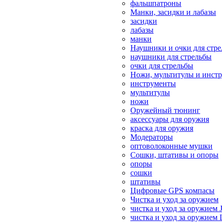
фальшпатроны
Манки, засидки и лабазы
засидки
лабазы
манки
Наушники и очки для стр
наушники для стрельбы
очки для стрельбы
Ножи, мультитулы и инст
инструменты
мультитулы
ножи
Оружейный тюнинг
аксессуары для оружия
краска для оружия
Модераторы
оптоволоконные мушки
Сошки, штативы и опоры
опоры
сошки
штативы
Цифровые GPS компасы
Чистка и уход за оружием
чистка и уход за оружием 
чистка и уход за оружием 