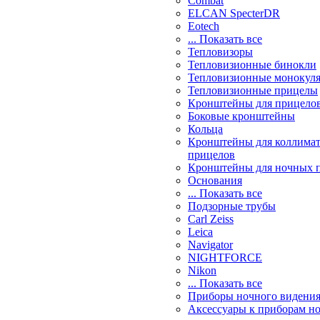
Combat
ELCAN SpecterDR
Eotech
... Показать все
Тепловизоры
Тепловизионные бинокли
Тепловизионные монокул
Тепловизионные прицелы
Кронштейны для прицело
Боковые кронштейны
Кольца
Кронштейны для коллима
прицелов
Кронштейны для ночных 
Основания
... Показать все
Подзорные трубы
Carl Zeiss
Leica
Navigator
NIGHTFORCE
Nikon
... Показать все
Приборы ночного видени
Аксессуары к приборам н