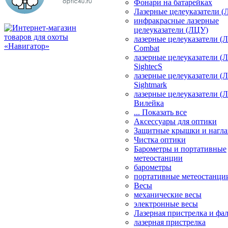
Фонари на батарейках
Лазерные целеуказатели 
инфракрасные лазерные
целеуказатели (ЛЦУ)
лазерные целеуказатели (
Combat
лазерные целеуказатели (
SightecS
лазерные целеуказатели (
Sightmark
лазерные целеуказатели (
Вилейка
... Показать все
Аксессуары для оптики
Защитные крышки и нагла
Чистка оптики
Барометры и портативные
метеостанции
барометры
портативные метеостанци
Весы
механические весы
электронные весы
Лазерная пристрелка и ф
лазерная пристрелка