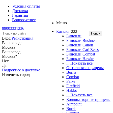
Условия оплаты
Доставка
Гарантия
Вопрос-ответ
Меню
88003331236
Каталог
222
Бинокли
Вход
Регистрация
Бинокли Bushnell
Ваш город:
Бинокли Canon
Москва
Бинокли Carl Zeiss
Ваш город
Бинокли Combat
Москва
?
Бинокли Hawke
Нет
... Показать все
Да
Оптические прицелы
Подробнее о доставке
Burris
Изменить город
Combat
Falke
Firefield
Hakko
... Показать все
Коллиматорные прицелы
Aimpoint
Burris