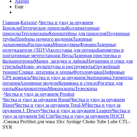
Акции
Еще
Главная
-
Каталог
-
Чистка и уход за оружием
Бинокли
Оптические прицелы
Коллиматорные
прицелы
Тепловизоры
Кронштейны для прицелов
Подзорные
трубы
Приборы ночного видения
Лазерные
дальномеры
Распродажа
Монокуляры
Фонари
Лазерные
целеуказатели (ЛЦУ)
Аксессуары для оптики
Барометры и
портативные метеостанции
Весы
Лазерная пристрелка и
фальшпатроны
Манки, засидки и лабазы
Наушники и очки для
стрельбы
Ножи, мультитулы и инструменты
Оружейный
тюнинг
Сошки, штативы и опоры
Фотоловушки
Цифровые
GPS компасы
Чистка и уход за оружием
Экипировка
Элементы
питания
Архивные модели
Керамика и стекло
Рогатки для
охоты
Квадрокоптеры
Микроскопы
Телескопы
-
Чистка и уход за оружием Proshot
Чистка и уход за оружием Rusan
Чистка и уход за оружием
Blaser
Чистка и уход за оружием Treal-M
Чистка и уход за
оружием J. Dewey
Чистка и уход за оружием Leapers
Чистка и
уход за оружием Stil Crin
Чистка и уход за оружием ПОСП
-
Смазка ProShot для чока 10cc Syringe Choke Tube Lube CTL-
SYR