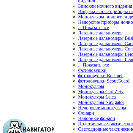
видения
Бинокли ночного видения
Инфракрасные приборы н
Монокуляры ночного вид
Недорогие приборы ночно
... Показать все
Лазерные дальномеры
Лазерные дальномеры Bush
Лазерные дальномеры Carl 
Лазерные дальномеры Com
Лазерные дальномеры Leic
Лазерные дальномеры Leu
... Показать все
Фотоловушки
фотоловушки Bushnell
фотоловушки ScoutGuard
Монокуляры
Монокуляры Carl Zeiss
Монокуляры Leica
Монокуляры Navigator
Недорогие монокуляры
Фонари
Налобные фонари
Подствольные тактически
Светодиодные тактически