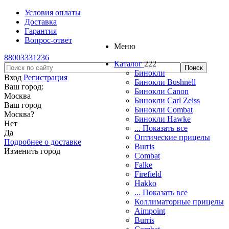
Условия оплаты
Доставка
Гарантия
Вопрос-ответ
Меню
88003331236
Каталог
222
Бинокли
Вход
Регистрация
Бинокли Bushnell
Ваш город:
Бинокли Canon
Москва
Бинокли Carl Zeiss
Ваш город
Бинокли Combat
Москва
?
Бинокли Hawke
Нет
... Показать все
Да
Оптические прицелы
Подробнее о доставке
Burris
Изменить город
Combat
Falke
Firefield
Hakko
... Показать все
Коллиматорные прицелы
Aimpoint
Burris