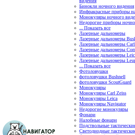
видения
Бинокли ночного видения
Инфракрасные приборы н
Монокуляры ночного вид
Недорогие приборы ночно
... Показать все
Лазерные дальномеры
Лазерные дальномеры Bush
Лазерные дальномеры Carl 
Лазерные дальномеры Com
Лазерные дальномеры Leic
Лазерные дальномеры Leu
... Показать все
Фотоловушки
фотоловушки Bushnell
фотоловушки ScoutGuard
Монокуляры
Монокуляры Carl Zeiss
Монокуляры Leica
Монокуляры Navigator
Недорогие монокуляры
Фонари
Налобные фонари
Подствольные тактически
Светодиодные тактически