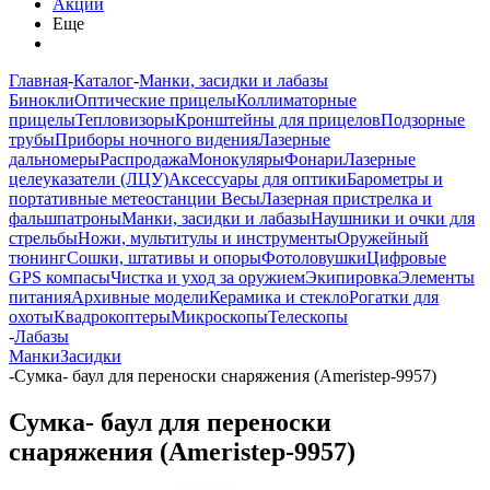
Акции
Еще
Главная
-
Каталог
-
Манки, засидки и лабазы
Бинокли
Оптические прицелы
Коллиматорные
прицелы
Тепловизоры
Кронштейны для прицелов
Подзорные
трубы
Приборы ночного видения
Лазерные
дальномеры
Распродажа
Монокуляры
Фонари
Лазерные
целеуказатели (ЛЦУ)
Аксессуары для оптики
Барометры и
портативные метеостанции
Весы
Лазерная пристрелка и
фальшпатроны
Манки, засидки и лабазы
Наушники и очки для
стрельбы
Ножи, мультитулы и инструменты
Оружейный
тюнинг
Сошки, штативы и опоры
Фотоловушки
Цифровые
GPS компасы
Чистка и уход за оружием
Экипировка
Элементы
питания
Архивные модели
Керамика и стекло
Рогатки для
охоты
Квадрокоптеры
Микроскопы
Телескопы
-
Лабазы
Манки
Засидки
-
Сумка- баул для переноски снаряжения (Ameristep-9957)
Сумка- баул для переноски
снаряжения (Ameristep-9957)