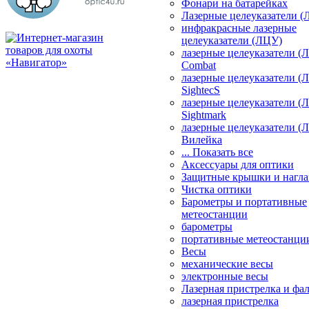
Фонари на батарейках
Лазерные целеуказатели 
инфракрасные лазерные
целеуказатели (ЛЦУ)
лазерные целеуказатели (
Combat
лазерные целеуказатели (
SightecS
лазерные целеуказатели (
Sightmark
лазерные целеуказатели (
Вилейка
... Показать все
Аксессуары для оптики
Защитные крышки и нагла
Чистка оптики
Барометры и портативные
метеостанции
барометры
портативные метеостанци
Весы
механические весы
электронные весы
Лазерная пристрелка и ф
лазерная пристрелка