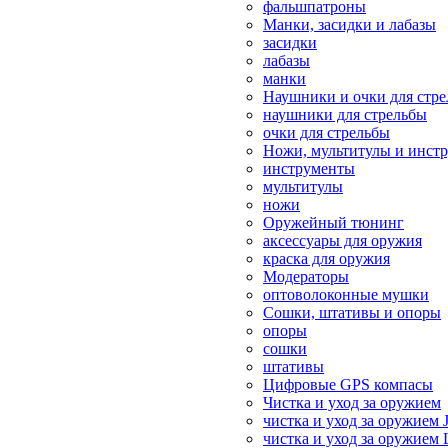
фальшпатроны
Манки, засидки и лабазы
засидки
лабазы
манки
Наушники и очки для стр
наушники для стрельбы
очки для стрельбы
Ножи, мультитулы и инст
инструменты
мультитулы
ножи
Оружейный тюнинг
аксессуары для оружия
краска для оружия
Модераторы
оптоволоконные мушки
Сошки, штативы и опоры
опоры
сошки
штативы
Цифровые GPS компасы
Чистка и уход за оружием
чистка и уход за оружием 
чистка и уход за оружием 