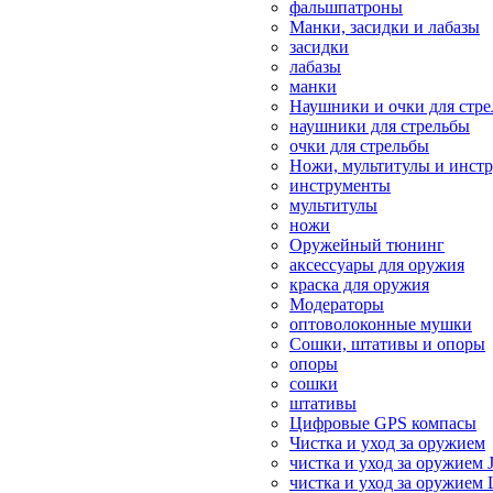
фальшпатроны
Манки, засидки и лабазы
засидки
лабазы
манки
Наушники и очки для стр
наушники для стрельбы
очки для стрельбы
Ножи, мультитулы и инст
инструменты
мультитулы
ножи
Оружейный тюнинг
аксессуары для оружия
краска для оружия
Модераторы
оптоволоконные мушки
Сошки, штативы и опоры
опоры
сошки
штативы
Цифровые GPS компасы
Чистка и уход за оружием
чистка и уход за оружием 
чистка и уход за оружием 