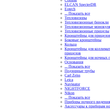
Combat
ELCAN SpecterDR
Eotech
... Показать все
Тепловизоры
Тепловизионные бинокли
Тепловизионные монокул
Тепловизионные прицелы
Кронштейны для прицело
Боковые кронштейны
Кольца
Кронштейны для коллима
прицелов
Кронштейны для ночных 
Основания
... Показать все
Подзорные трубы
Carl Zeiss
Leica
Navigator
NIGHTFORCE
Nikon
... Показать все
Приборы ночного видени
Аксессуары к приборам н