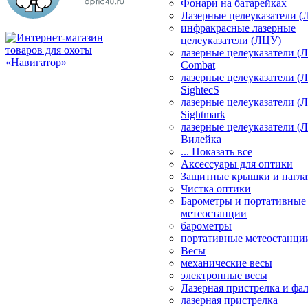
Фонари на батарейках
Лазерные целеуказатели 
инфракрасные лазерные
целеуказатели (ЛЦУ)
лазерные целеуказатели (
Combat
лазерные целеуказатели (
SightecS
лазерные целеуказатели (
Sightmark
лазерные целеуказатели (
Вилейка
... Показать все
Аксессуары для оптики
Защитные крышки и нагла
Чистка оптики
Барометры и портативные
метеостанции
барометры
портативные метеостанци
Весы
механические весы
электронные весы
Лазерная пристрелка и ф
лазерная пристрелка