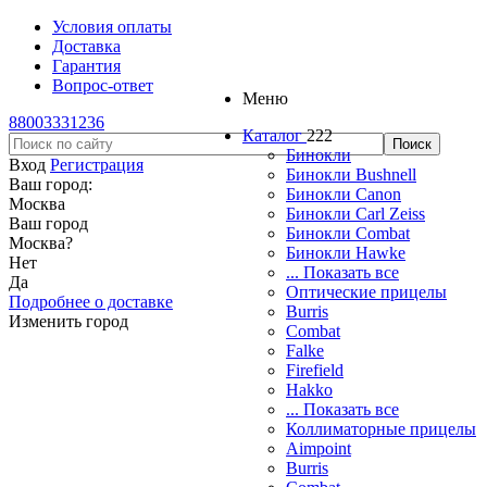
Условия оплаты
Доставка
Гарантия
Вопрос-ответ
Меню
88003331236
Каталог
222
Бинокли
Вход
Регистрация
Бинокли Bushnell
Ваш город:
Бинокли Canon
Москва
Бинокли Carl Zeiss
Ваш город
Бинокли Combat
Москва
?
Бинокли Hawke
Нет
... Показать все
Да
Оптические прицелы
Подробнее о доставке
Burris
Изменить город
Combat
Falke
Firefield
Hakko
... Показать все
Коллиматорные прицелы
Aimpoint
Burris