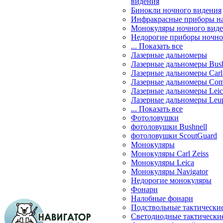
видения
Бинокли ночного видения
Инфракрасные приборы н
Монокуляры ночного вид
Недорогие приборы ночно
... Показать все
Лазерные дальномеры
Лазерные дальномеры Bush
Лазерные дальномеры Carl 
Лазерные дальномеры Com
Лазерные дальномеры Leic
Лазерные дальномеры Leu
... Показать все
Фотоловушки
фотоловушки Bushnell
фотоловушки ScoutGuard
Монокуляры
Монокуляры Carl Zeiss
Монокуляры Leica
Монокуляры Navigator
Недорогие монокуляры
Фонари
Налобные фонари
Подствольные тактически
Светодиодные тактически