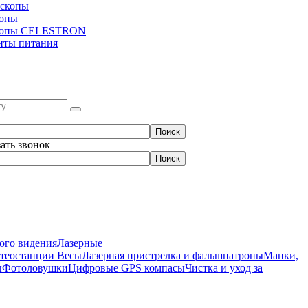
скопы
копы
копы CELESTRON
нты питания
зать звонок
ого видения
Лазерные
етеостанции
Весы
Лазерная пристрелка и фальшпатроны
Манки,
ы
Фотоловушки
Цифровые GPS компасы
Чистка и уход за