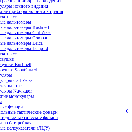
красные приборы наблюдения
уляры ночного видения
огие приборы ночного видения
азать все
ные дальномеры
ые дальномеры Bushnell
ые дальномеры Carl Zeiss
ные дальномеры Combat
ые дальномеры Leica
ые дальномеры Leupold
азать все
овушки
вушки Bushnell
овушки ScoutGuard
уляры
ляры Carl Zeiss
уляры Leica
ляры Navigator
огие монокуляры
и
ные фонари
0
вольные тактические фонари
диодные тактические фонари
 на батарейках
ые целеуказатели (ЛЦУ)