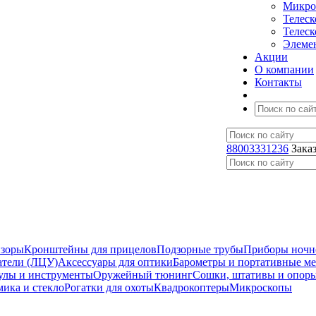
Микро
Телес
Телес
Элеме
Акции
О компании
Контакты
88003331236
Зака
изоры
Кронштейны для прицелов
Подзорные трубы
Приборы ночн
атели (ЛЦУ)
Аксессуары для оптики
Барометры и портативные м
улы и инструменты
Оружейный тюнинг
Сошки, штативы и опор
мика и стекло
Рогатки для охоты
Квадрокоптеры
Микроскопы