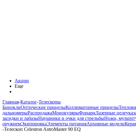
Акции
Еще
Главная
-
Каталог
-
Телескопы
Бинокли
Оптические прицелы
Коллиматорные прицелы
Теплов
дальномеры
Распродажа
Монокуляры
Фонари
Лазерные целеуказ
засидки и лабазы
Наушники и очки для стрельбы
Ножи, мультит
оружием
Экипировка
Элементы питания
Архивные модели
Кера
-
Телескоп Celestron AstroMaster 90 EQ