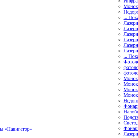
Инфра
Монок
Недор
... Пок
Лазер
Лазерн
Лазерн
Лазер
Лазерн
Лазерн
... Пок
Фотол
фотоло
фотол
Монок
Моноку
Монок
Моноку
Недор
Фонар
Налоб
Подст
Свето
Фонари
Лазерн