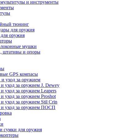
 мультитулы и инструменты
ументы
итулы
йный тюнинг
уары для оружия
 для оружия
аторы
олоконные мушки
, штативы и опоры
вы
вые GPS компасы
 и уход за оружием
 и уход за оружием J. Dewey
 и уход за оружием Leapers
 и уход за оружием Proshot
 и уход за оружием Stil Crin
 и уход за оружием ПОСП
ровка
а
ки
и сумки для оружия
окоптеры