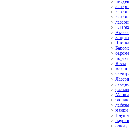
инфрак
лазерн
лазерн
лазерн
лазерн
... Пок
Аксесс
Защит
Чистк
Бароме
баром
порта
Весы
механи
элект
Лазерн
лазерн
фальш
Манки,
засидк
лабазы
манки
Наушни
наушни
очки д