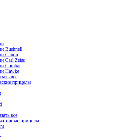
ли
и Bushnell
ли Canon
и Carl Zeiss
ли Combat
ли Hawke
азать все
еские прицелы
t
ld
азать все
маторные прицелы
nt