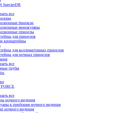
t
 SpecterDR
азать все
визоры
визионные бинокли
визионные монокуляры
визионные прицелы
тейны для прицелов
ые кронштейны
а
тейны для коллиматорных прицелов
тейны для ночных прицелов
ания
азать все
рные трубы
iss
tor
TFORCE
азать все
ры ночного видения
уары к приборам ночного видения
ли ночного видения