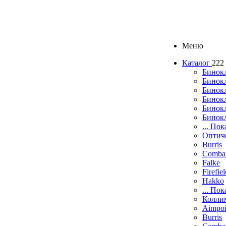
Меню
Каталог
222
Бинок
Бинокл
Бинок
Бинокл
Бинок
Бинок
... Пок
Оптич
Burris
Comba
Falke
Firefie
Hakko
... Пок
Колли
Aimpoi
Burris