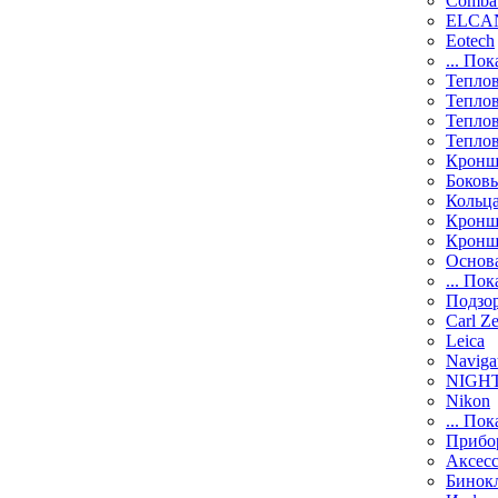
Comba
ELCAN
Eotech
... Пок
Тепло
Тепло
Тепло
Тепло
Кронш
Боков
Кольц
Кронш
Кронш
Основ
... Пок
Подзо
Carl Ze
Leica
Naviga
NIGH
Nikon
... Пок
Прибо
Аксесс
Бинок