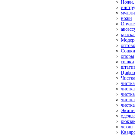
Ножи,
инстр
мульт
ножи
Оруже
аксесс
краска
Модер
оптов
Сошки
опоры
сошки
штати
Цифро
Чистка
чистка
чистка
чистка
чистка
чистка
Экипи
одежд
рюкза
чехлы 
Квадр