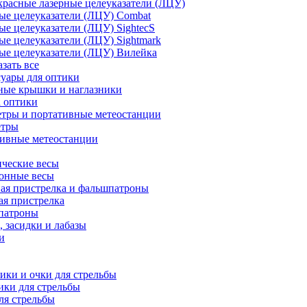
расные лазерные целеуказатели (ЛЦУ)
ые целеуказатели (ЛЦУ) Combat
ые целеуказатели (ЛЦУ) SightecS
ые целеуказатели (ЛЦУ) Sightmark
ые целеуказатели (ЛЦУ) Вилейка
азать все
уары для оптики
ные крышки и наглазники
а оптики
тры и портативные метеостанции
етры
тивные метеостанции
ческие весы
ронные весы
ая пристрелка и фальшпатроны
ая пристрелка
патроны
 засидки и лабазы
и
ки и очки для стрельбы
ки для стрельбы
ля стрельбы