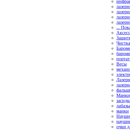
инфрак
лазерн
лазерн
лазерн
лазерн
... Пок
Аксесс
Защит
Чистк
Бароме
баром
порта
Весы
механи
элект
Лазерн
лазерн
фальш
Манки,
засидк
лабазы
манки
Наушни
наушни
очки д