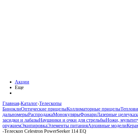
Акции
Еще
Главная
-
Каталог
-
Телескопы
Бинокли
Оптические прицелы
Коллиматорные прицелы
Теплов
дальномеры
Распродажа
Монокуляры
Фонари
Лазерные целеуказ
засидки и лабазы
Наушники и очки для стрельбы
Ножи, мультит
оружием
Экипировка
Элементы питания
Архивные модели
Кера
-
Телескоп Celestron PowerSeeker 114 EQ