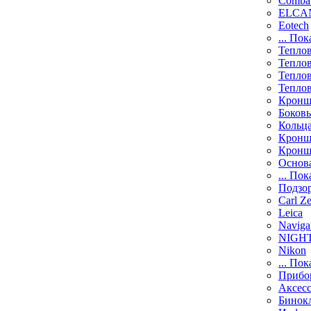
Comba
ELCAN
Eotech
... Пок
Тепло
Тепло
Тепло
Тепло
Кронш
Боков
Кольц
Кронш
Кронш
Основ
... Пок
Подзо
Carl Ze
Leica
Naviga
NIGH
Nikon
... Пок
Прибо
Аксесс
Бинок