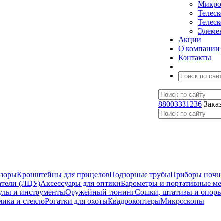
Микро
Телес
Телес
Элеме
Акции
О компании
Контакты
88003331236
Зака
изоры
Кронштейны для прицелов
Подзорные трубы
Приборы ночн
атели (ЛЦУ)
Аксессуары для оптики
Барометры и портативные м
улы и инструменты
Оружейный тюнинг
Сошки, штативы и опор
мика и стекло
Рогатки для охоты
Квадрокоптеры
Микроскопы