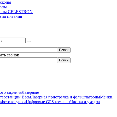
скопы
копы
копы CELESTRON
нты питания
зать звонок
ого видения
Лазерные
етеостанции
Весы
Лазерная пристрелка и фальшпатроны
Манки,
ы
Фотоловушки
Цифровые GPS компасы
Чистка и уход за