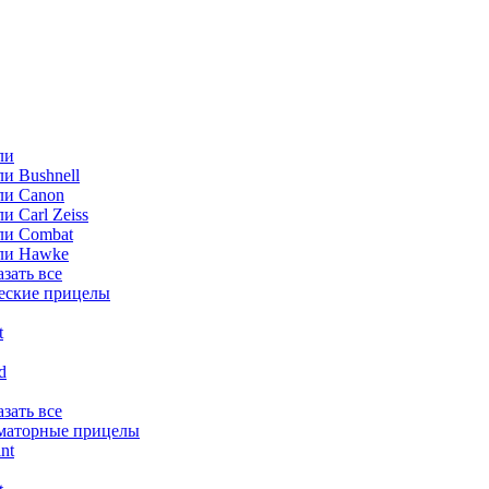
ли
и Bushnell
ли Canon
и Carl Zeiss
ли Combat
ли Hawke
азать все
еские прицелы
t
ld
азать все
маторные прицелы
nt