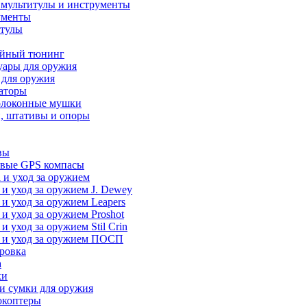
 мультитулы и инструменты
ументы
итулы
йный тюнинг
уары для оружия
 для оружия
аторы
олоконные мушки
, штативы и опоры
вы
вые GPS компасы
 и уход за оружием
 и уход за оружием J. Dewey
 и уход за оружием Leapers
 и уход за оружием Proshot
 и уход за оружием Stil Crin
 и уход за оружием ПОСП
ровка
а
ки
и сумки для оружия
окоптеры