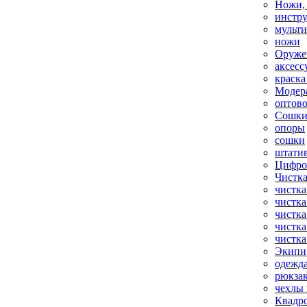
Ножи,
инстр
мульт
ножи
Оруже
аксесс
краска
Модер
оптов
Сошки
опоры
сошки
штати
Цифро
Чистка
чистка
чистка
чистка
чистка
чистка
Экипи
одежд
рюкза
чехлы 
Квадр