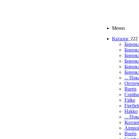
Меню
Каталог
222
Бинок
Бинокл
Бинок
Бинокл
Бинок
Бинок
... Пок
Оптич
Burris
Comba
Falke
Firefie
Hakko
... Пок
Колли
Aimpoi
Burris