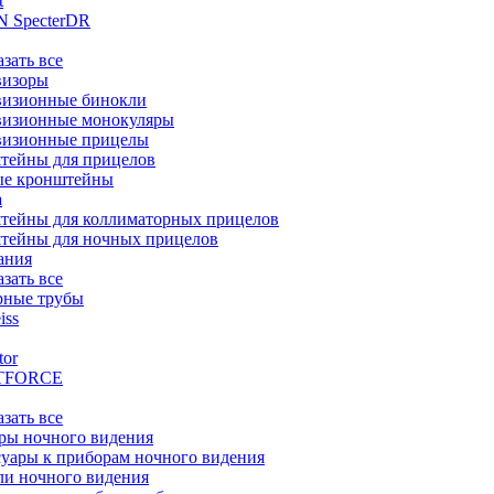
t
 SpecterDR
азать все
визоры
визионные бинокли
визионные монокуляры
визионные прицелы
тейны для прицелов
ые кронштейны
а
тейны для коллиматорных прицелов
тейны для ночных прицелов
ания
азать все
рные трубы
iss
tor
TFORCE
азать все
ры ночного видения
уары к приборам ночного видения
ли ночного видения