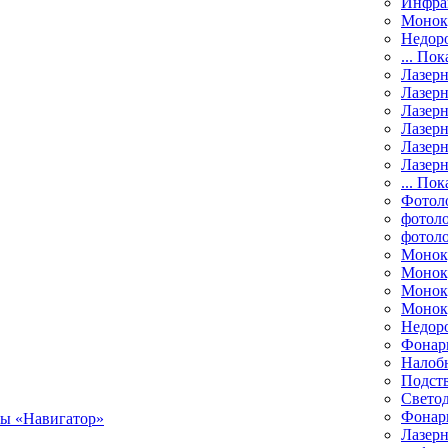
Инфра
Монок
Недор
... Пок
Лазер
Лазерн
Лазерн
Лазер
Лазерн
Лазерн
... Пок
Фотол
фотоло
фотол
Монок
Моноку
Монок
Моноку
Недор
Фонар
Налоб
Подст
Свето
Фонари
Лазерн