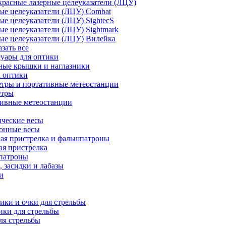
расные лазерные целеуказатели (ЛЦУ)
ые целеуказатели (ЛЦУ) Combat
ые целеуказатели (ЛЦУ) SightecS
ые целеуказатели (ЛЦУ) Sightmark
ые целеуказатели (ЛЦУ) Вилейка
азать все
уары для оптики
ные крышки и наглазники
а оптики
тры и портативные метеостанции
етры
тивные метеостанции
ческие весы
ронные весы
ая пристрелка и фальшпатроны
ая пристрелка
патроны
 засидки и лабазы
и
ки и очки для стрельбы
ки для стрельбы
ля стрельбы