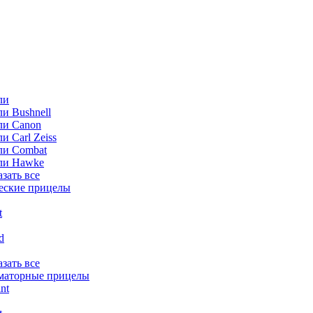
ли
и Bushnell
ли Canon
и Carl Zeiss
ли Combat
ли Hawke
азать все
еские прицелы
t
ld
азать все
маторные прицелы
nt