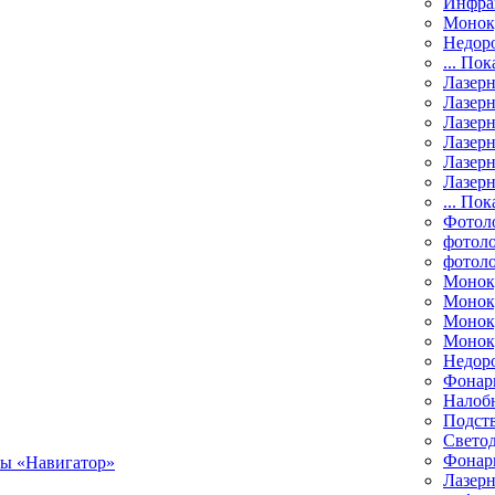
Инфра
Монок
Недор
... Пок
Лазер
Лазерн
Лазерн
Лазер
Лазерн
Лазерн
... Пок
Фотол
фотоло
фотол
Монок
Моноку
Монок
Моноку
Недор
Фонар
Налоб
Подст
Свето
Фонари
Лазерн