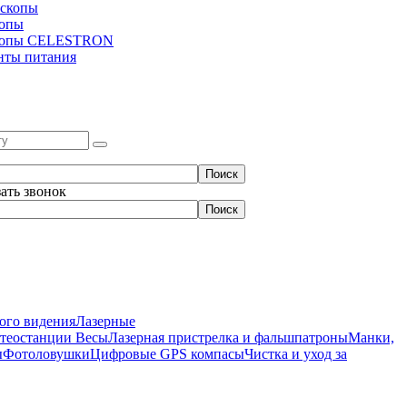
скопы
копы
копы CELESTRON
нты питания
зать звонок
ого видения
Лазерные
етеостанции
Весы
Лазерная пристрелка и фальшпатроны
Манки,
ы
Фотоловушки
Цифровые GPS компасы
Чистка и уход за