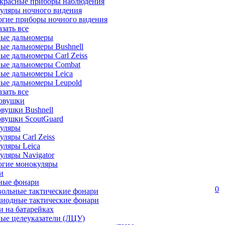
красные приборы наблюдения
уляры ночного видения
огие приборы ночного видения
азать все
ные дальномеры
ые дальномеры Bushnell
ые дальномеры Carl Zeiss
ные дальномеры Combat
ые дальномеры Leica
ые дальномеры Leupold
азать все
овушки
вушки Bushnell
овушки ScoutGuard
уляры
ляры Carl Zeiss
уляры Leica
ляры Navigator
огие монокуляры
и
ные фонари
0
вольные тактические фонари
диодные тактические фонари
 на батарейках
ые целеуказатели (ЛЦУ)