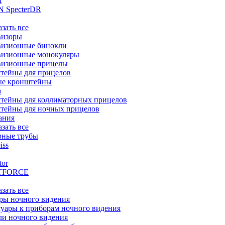
t
 SpecterDR
азать все
визоры
визионные бинокли
визионные монокуляры
визионные прицелы
тейны для прицелов
ые кронштейны
а
тейны для коллиматорных прицелов
тейны для ночных прицелов
ания
азать все
рные трубы
iss
tor
TFORCE
азать все
ры ночного видения
уары к приборам ночного видения
ли ночного видения