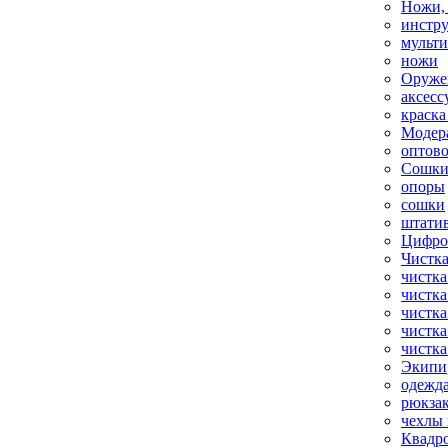
Ножи,
инстр
мульт
ножи
Оруже
аксесс
краска
Модер
оптов
Сошки
опоры
сошки
штати
Цифро
Чистка
чистка
чистка
чистка
чистка
чистка
Экипи
одежд
рюкза
чехлы 
Квадр