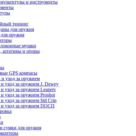
 мультитулы и инструменты
ументы
итулы
йный тюнинг
уары для оружия
 для оружия
аторы
олоконные мушки
, штативы и опоры
вы
вые GPS компасы
 и уход за оружием
 и уход за оружием J. Dewey
 и уход за оружием Leapers
 и уход за оружием Proshot
 и уход за оружием Stil Crin
 и уход за оружием ПОСП
ровка
а
ки
и сумки для оружия
окоптеры