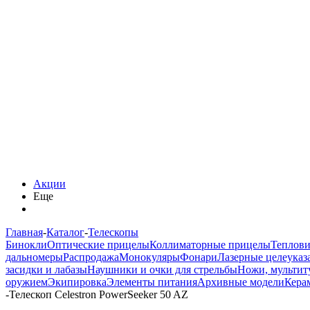
Акции
Еще
Главная
-
Каталог
-
Телескопы
Бинокли
Оптические прицелы
Коллиматорные прицелы
Теплов
дальномеры
Распродажа
Монокуляры
Фонари
Лазерные целеуказ
засидки и лабазы
Наушники и очки для стрельбы
Ножи, мультит
оружием
Экипировка
Элементы питания
Архивные модели
Кера
-
Телескоп Celestron PowerSeeker 50 AZ