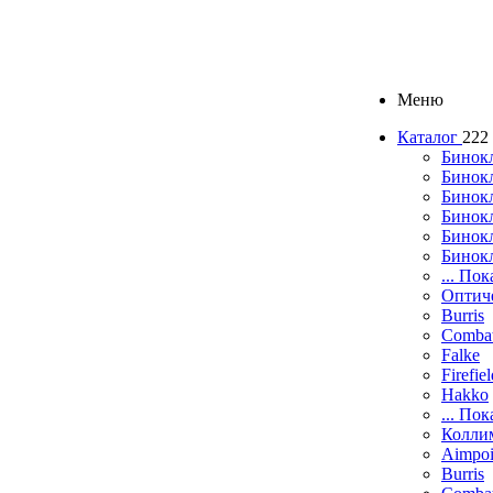
Меню
Каталог
222
Бинок
Бинокл
Бинок
Бинокл
Бинок
Бинок
... Пок
Оптич
Burris
Comba
Falke
Firefie
Hakko
... Пок
Колли
Aimpoi
Burris