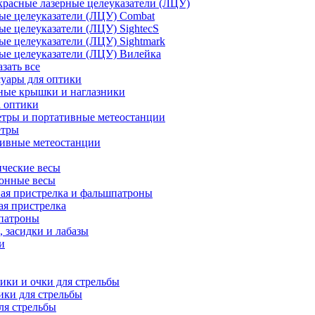
расные лазерные целеуказатели (ЛЦУ)
ые целеуказатели (ЛЦУ) Combat
ые целеуказатели (ЛЦУ) SightecS
ые целеуказатели (ЛЦУ) Sightmark
ые целеуказатели (ЛЦУ) Вилейка
азать все
уары для оптики
ные крышки и наглазники
а оптики
тры и портативные метеостанции
етры
тивные метеостанции
ческие весы
ронные весы
ая пристрелка и фальшпатроны
ая пристрелка
патроны
 засидки и лабазы
и
ки и очки для стрельбы
ки для стрельбы
ля стрельбы