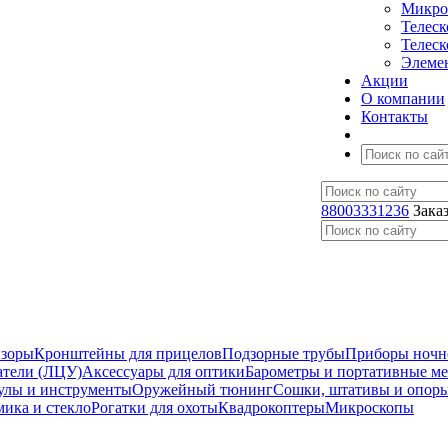
Микро
Телес
Телес
Элеме
Акции
О компании
Контакты
88003331236
Зака
изоры
Кронштейны для прицелов
Подзорные трубы
Приборы ночн
атели (ЛЦУ)
Аксессуары для оптики
Барометры и портативные м
улы и инструменты
Оружейный тюнинг
Сошки, штативы и опор
мика и стекло
Рогатки для охоты
Квадрокоптеры
Микроскопы