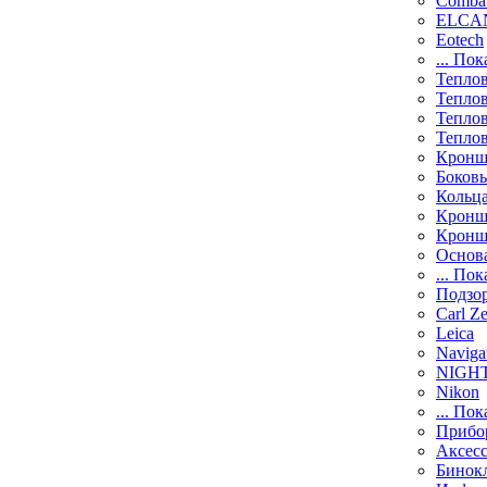
Comba
ELCAN
Eotech
... Пок
Тепло
Тепло
Тепло
Тепло
Кронш
Боков
Кольц
Кронш
Кронш
Основ
... Пок
Подзо
Carl Ze
Leica
Naviga
NIGH
Nikon
... Пок
Прибо
Аксесс
Бинок