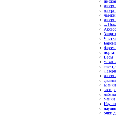
инфрак
лазерн
лазерн
лазерн
лазерн
... Пок
Аксесс
Защит
Чистк
Бароме
баром
порта
Весы
механи
элект
Лазерн
лазерн
фальш
Манки,
засидк
лабазы
манки
Наушни
наушни
очки д