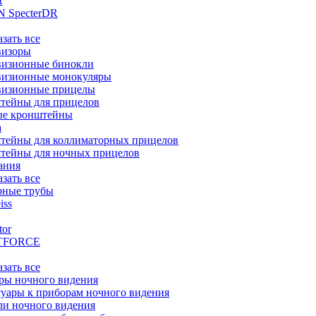
t
 SpecterDR
азать все
визоры
визионные бинокли
визионные монокуляры
визионные прицелы
тейны для прицелов
ые кронштейны
а
тейны для коллиматорных прицелов
тейны для ночных прицелов
ания
азать все
рные трубы
iss
tor
TFORCE
азать все
ры ночного видения
уары к приборам ночного видения
ли ночного видения