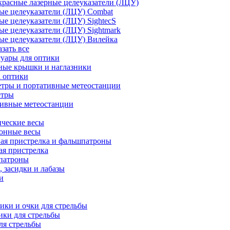
расные лазерные целеуказатели (ЛЦУ)
ые целеуказатели (ЛЦУ) Combat
ые целеуказатели (ЛЦУ) SightecS
ые целеуказатели (ЛЦУ) Sightmark
ые целеуказатели (ЛЦУ) Вилейка
азать все
уары для оптики
ные крышки и наглазники
а оптики
тры и портативные метеостанции
етры
тивные метеостанции
ческие весы
ронные весы
ая пристрелка и фальшпатроны
ая пристрелка
патроны
 засидки и лабазы
и
ки и очки для стрельбы
ки для стрельбы
ля стрельбы