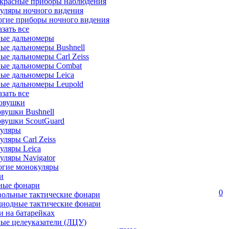
красные приборы наблюдения
уляры ночного видения
огие приборы ночного видения
азать все
ные дальномеры
ые дальномеры Bushnell
ые дальномеры Carl Zeiss
ные дальномеры Combat
ые дальномеры Leica
ые дальномеры Leupold
азать все
овушки
вушки Bushnell
овушки ScoutGuard
уляры
ляры Carl Zeiss
уляры Leica
ляры Navigator
огие монокуляры
и
ные фонари
0
вольные тактические фонари
диодные тактические фонари
 на батарейках
ые целеуказатели (ЛЦУ)