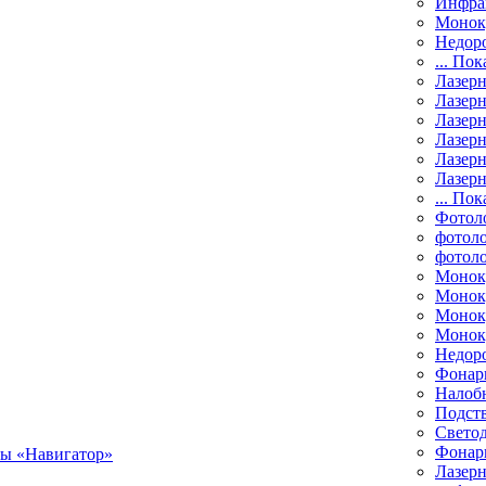
Инфра
Монок
Недор
... Пок
Лазер
Лазерн
Лазерн
Лазер
Лазерн
Лазерн
... Пок
Фотол
фотоло
фотол
Монок
Моноку
Монок
Моноку
Недор
Фонар
Налоб
Подст
Свето
Фонари
Лазерн