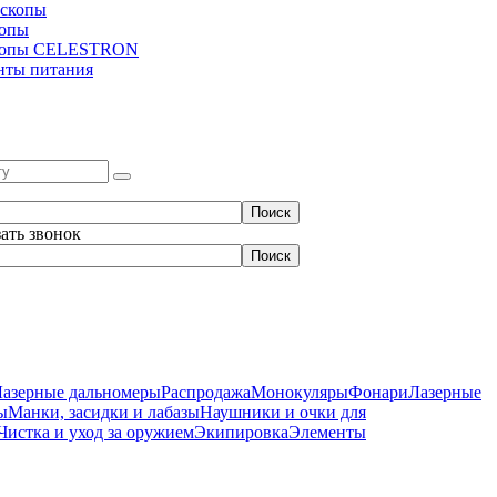
скопы
копы
копы CELESTRON
нты питания
зать звонок
Лазерные дальномеры
Распродажа
Монокуляры
Фонари
Лазерные
ы
Манки, засидки и лабазы
Наушники и очки для
Чистка и уход за оружием
Экипировка
Элементы