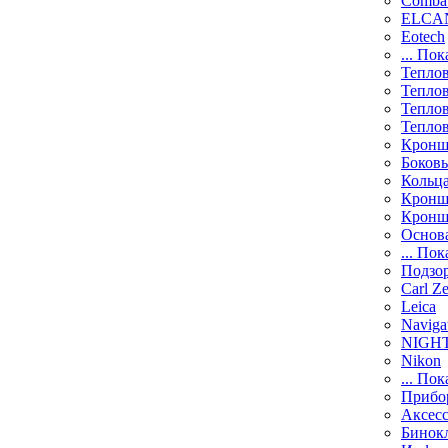
Comba
ELCAN
Eotech
... Пок
Тепло
Тепло
Тепло
Тепло
Кронш
Боков
Кольц
Кронш
Кронш
Основ
... Пок
Подзо
Carl Ze
Leica
Naviga
NIGH
Nikon
... Пок
Прибо
Аксесс
Бинок