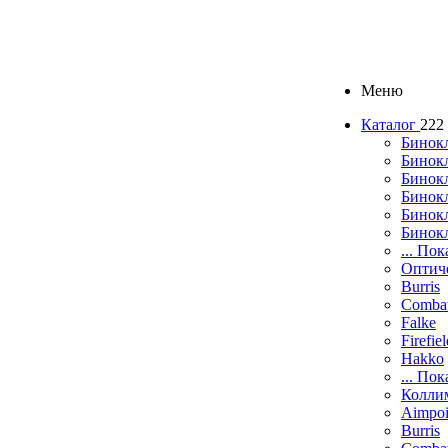
Меню
Каталог
222
Бинок
Бинокл
Бинок
Бинокл
Бинок
Бинок
... Пок
Оптич
Burris
Comba
Falke
Firefie
Hakko
... Пок
Колли
Aimpoi
Burris