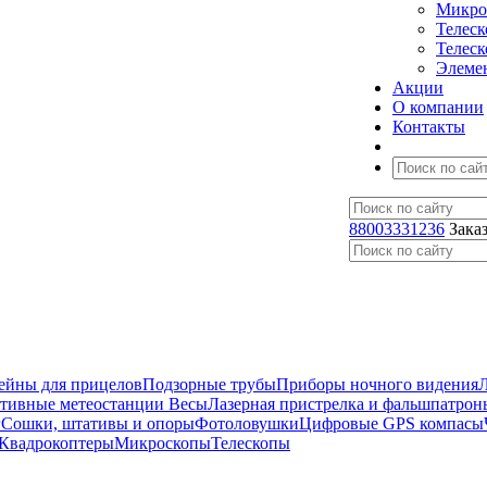
Микро
Телес
Телес
Элеме
Акции
О компании
Контакты
88003331236
Зака
ейны для прицелов
Подзорные трубы
Приборы ночного видения
ативные метеостанции
Весы
Лазерная пристрелка и фальшпатрон
г
Сошки, штативы и опоры
Фотоловушки
Цифровые GPS компасы
Квадрокоптеры
Микроскопы
Телескопы