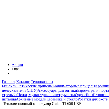
Акции
Еще
Главная
-
Каталог
-
Тепловизоры
Бинокли
Оптические прицелы
Коллиматорные прицелы
Кроншт
целеуказатели (ЛЦУ)
Аксессуары для оптики
Барометры и порт
стрельбы
Ножи, мультитулы и инструменты
Оружейный тюнин
питания
Архивные модели
Керамика и стекло
Рогатки для охоты
-
Тепловизионный монокуляр Guide TL650 LRF