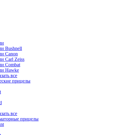
ли
и Bushnell
ли Canon
и Carl Zeiss
ли Combat
ли Hawke
азать все
еские прицелы
t
ld
азать все
маторные прицелы
nt