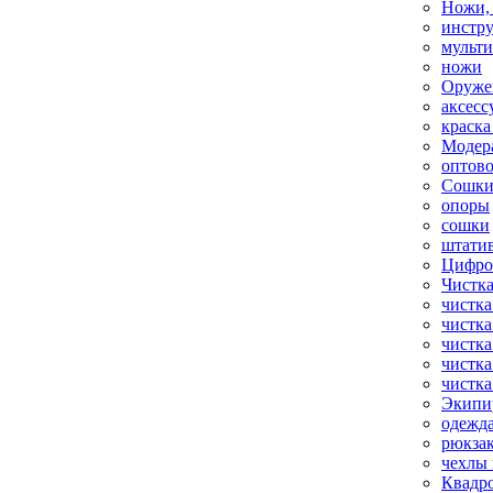
Ножи,
инстр
мульт
ножи
Оруже
аксесс
краска
Модер
оптов
Сошки
опоры
сошки
штати
Цифро
Чистка
чистка
чистка
чистка
чистка
чистка
Экипи
одежд
рюкза
чехлы 
Квадр