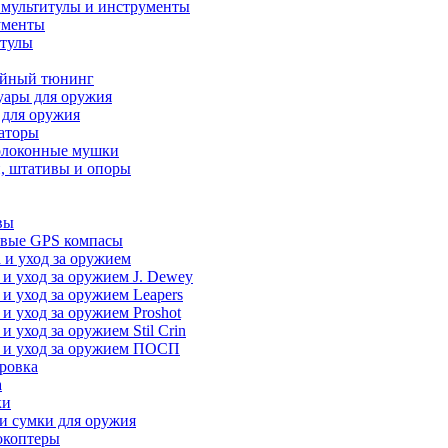
 мультитулы и инструменты
ументы
итулы
йный тюнинг
уары для оружия
 для оружия
аторы
олоконные мушки
, штативы и опоры
вы
вые GPS компасы
 и уход за оружием
 и уход за оружием J. Dewey
 и уход за оружием Leapers
 и уход за оружием Proshot
 и уход за оружием Stil Crin
 и уход за оружием ПОСП
ровка
а
ки
и сумки для оружия
окоптеры