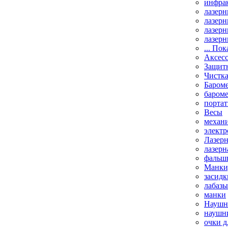
инфрак
лазерн
лазерн
лазерн
лазерн
... Пок
Аксесс
Защит
Чистк
Бароме
баром
порта
Весы
механи
элект
Лазерн
лазерн
фальш
Манки,
засидк
лабазы
манки
Наушни
наушни
очки д