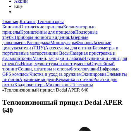
Акции
Еще
Главная
-
Каталог
-
Тепловизоры
Бинокли
Оптические прицелы
Коллиматорные
прицелы
Кронштейны для прицелов
Подзорные
трубы
Приборы ночного видения
Лазерные
дальномеры
Распродажа
Монокуляры
Фонари
Лазерные
целеуказатели (ЛЦУ)
Аксессуары для оптики
Барометры и
портативные метеостанции
Весы
Лазерная пристрелка и
фальшпатроны
Манки, засидки и лабазы
Наушники и очки для
стрельбы
Ножи, мультитулы и инструменты
Оружейный
тюнинг
Сошки, штативы и опоры
Фотоловушки
Цифровые
GPS компасы
Чистка и уход за оружием
Экипировка
Элементы
питания
Архивные модели
Керамика и стекло
Рогатки для
охоты
Квадрокоптеры
Микроскопы
Телескопы
-
Tепловизионный прицел Dedal APER 640
Tепловизионный прицел Dedal APER
640