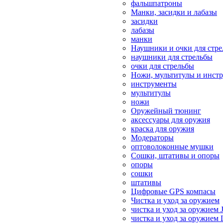
фальшпатроны
Манки, засидки и лабазы
засидки
лабазы
манки
Наушники и очки для стр
наушники для стрельбы
очки для стрельбы
Ножи, мультитулы и инст
инструменты
мультитулы
ножи
Оружейный тюнинг
аксессуары для оружия
краска для оружия
Модераторы
оптоволоконные мушки
Сошки, штативы и опоры
опоры
сошки
штативы
Цифровые GPS компасы
Чистка и уход за оружием
чистка и уход за оружием 
чистка и уход за оружием 