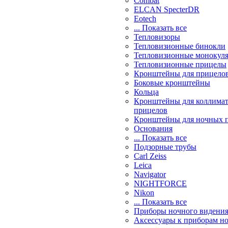
Combat
ELCAN SpecterDR
Eotech
... Показать все
Тепловизоры
Тепловизионные бинокли
Тепловизионные монокул
Тепловизионные прицелы
Кронштейны для прицело
Боковые кронштейны
Кольца
Кронштейны для коллима
прицелов
Кронштейны для ночных 
Основания
... Показать все
Подзорные трубы
Carl Zeiss
Leica
Navigator
NIGHTFORCE
Nikon
... Показать все
Приборы ночного видени
Аксессуары к приборам н