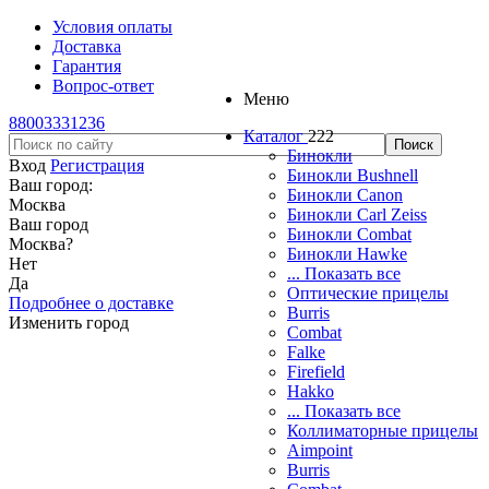
Условия оплаты
Доставка
Гарантия
Вопрос-ответ
Меню
88003331236
Каталог
222
Бинокли
Вход
Регистрация
Бинокли Bushnell
Ваш город:
Бинокли Canon
Москва
Бинокли Carl Zeiss
Ваш город
Бинокли Combat
Москва
?
Бинокли Hawke
Нет
... Показать все
Да
Оптические прицелы
Подробнее о доставке
Burris
Изменить город
Combat
Falke
Firefield
Hakko
... Показать все
Коллиматорные прицелы
Aimpoint
Burris