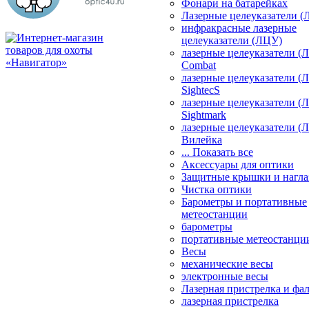
Фонари на батарейках
Лазерные целеуказатели 
инфракрасные лазерные
целеуказатели (ЛЦУ)
лазерные целеуказатели (
Combat
лазерные целеуказатели (
SightecS
лазерные целеуказатели (
Sightmark
лазерные целеуказатели (
Вилейка
... Показать все
Аксессуары для оптики
Защитные крышки и нагла
Чистка оптики
Барометры и портативные
метеостанции
барометры
портативные метеостанци
Весы
механические весы
электронные весы
Лазерная пристрелка и ф
лазерная пристрелка