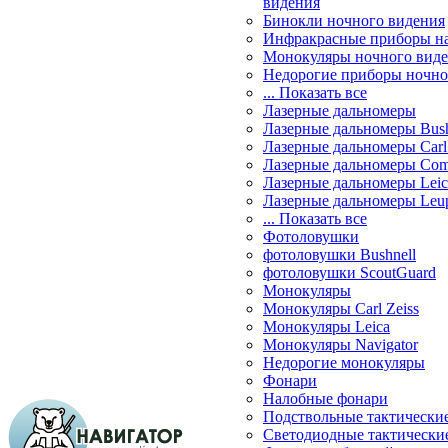
видения
Бинокли ночного видения
Инфракрасные приборы н
Монокуляры ночного вид
Недорогие приборы ночно
... Показать все
Лазерные дальномеры
Лазерные дальномеры Bush
Лазерные дальномеры Carl 
Лазерные дальномеры Com
Лазерные дальномеры Leic
Лазерные дальномеры Leu
... Показать все
Фотоловушки
фотоловушки Bushnell
фотоловушки ScoutGuard
Монокуляры
Монокуляры Carl Zeiss
Монокуляры Leica
Монокуляры Navigator
Недорогие монокуляры
Фонари
Налобные фонари
Подствольные тактически
Светодиодные тактически