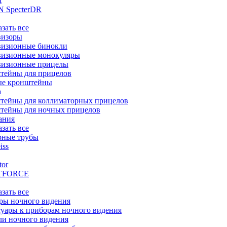
t
 SpecterDR
азать все
визоры
визионные бинокли
визионные монокуляры
визионные прицелы
тейны для прицелов
ые кронштейны
а
тейны для коллиматорных прицелов
тейны для ночных прицелов
ания
азать все
рные трубы
iss
tor
TFORCE
азать все
ры ночного видения
уары к приборам ночного видения
ли ночного видения