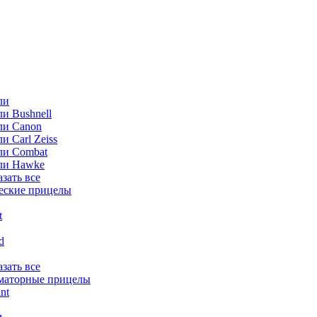
ли
и Bushnell
ли Canon
и Carl Zeiss
ли Combat
ли Hawke
азать все
еские прицелы
t
ld
азать все
маторные прицелы
nt