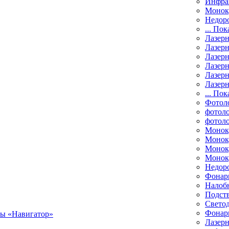
Инфра
Монок
Недор
... Пок
Лазер
Лазерн
Лазерн
Лазер
Лазерн
Лазерн
... Пок
Фотол
фотоло
фотол
Монок
Моноку
Монок
Моноку
Недор
Фонар
Налоб
Подст
Свето
Фонари
Лазерн