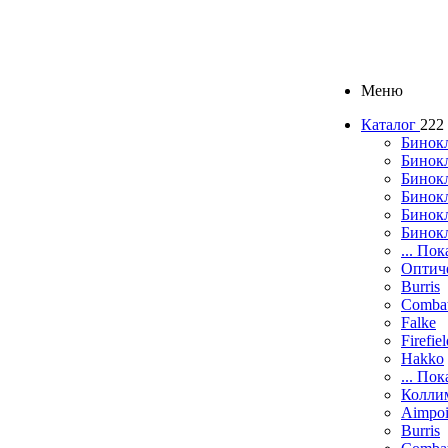
Меню
Каталог
222
Бинок
Бинокл
Бинок
Бинокл
Бинок
Бинок
... Пок
Оптич
Burris
Comba
Falke
Firefie
Hakko
... Пок
Колли
Aimpoi
Burris