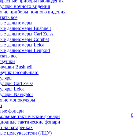
красные приборы наблюдения
уляры ночного видения
огие приборы ночного видения
азать все
ные дальномеры
ые дальномеры Bushnell
ые дальномеры Carl Zeiss
ные дальномеры Combat
ые дальномеры Leica
ые дальномеры Leupold
азать все
овушки
вушки Bushnell
овушки ScoutGuard
уляры
ляры Carl Zeiss
уляры Leica
ляры Navigator
огие монокуляры
и
ные фонари
0
вольные тактические фонари
диодные тактические фонари
 на батарейках
ые целеуказатели (ЛЦУ)