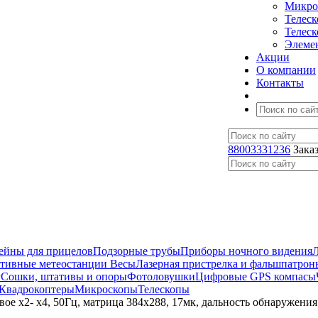
Микро
Телес
Телес
Элеме
Акции
О компании
Контакты
88003331236
Зака
ейны для прицелов
Подзорные трубы
Приборы ночного видения
ативные метеостанции
Весы
Лазерная пристрелка и фальшпатрон
г
Сошки, штативы и опоры
Фотоловушки
Цифровые GPS компасы
Квадрокоптеры
Микроскопы
Телескопы
е х2- х4, 50Гц, матрица 384х288, 17мк, дальность обнаружения