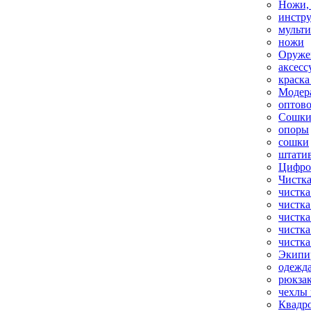
Ножи,
инстр
мульт
ножи
Оруже
аксесс
краска
Модер
оптов
Сошки
опоры
сошки
штати
Цифро
Чистка
чистка
чистка
чистка
чистка
чистка
Экипи
одежд
рюкза
чехлы 
Квадр