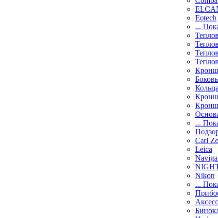
Comba
ELCAN
Eotech
... Пок
Тепло
Тепло
Тепло
Тепло
Кронш
Боков
Кольц
Кронш
Кронш
Основ
... Пок
Подзо
Carl Ze
Leica
Naviga
NIGH
Nikon
... Пок
Прибо
Аксесс
Бинок