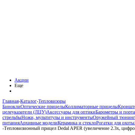
Акции
Еще
Главная
-
Каталог
-
Тепловизоры
Бинокли
Оптические прицелы
Коллиматорные прицелы
Кроншт
целеуказатели (ЛЦУ)
Аксессуары для оптики
Барометры и порт
стрельбы
Ножи, мультитулы и инструменты
Оружейный тюнин
питания
Архивные модели
Керамика и стекло
Рогатки для охоты
-
Tепловизионный прицел Dedal APER (увеличение 2.3x, цифрово