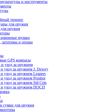
 мультитулы и инструменты
ументы
итулы
йный тюнинг
уары для оружия
 для оружия
аторы
олоконные мушки
, штативы и опоры
вы
вые GPS компасы
 и уход за оружием
 и уход за оружием J. Dewey
 и уход за оружием Leapers
 и уход за оружием Proshot
 и уход за оружием Stil Crin
 и уход за оружием ПОСП
ровка
а
ки
и сумки для оружия
окоптеры