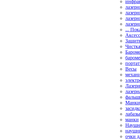
инфрак
лазерн
лазерн
лазерн
лазерн
... Пок
Аксесс
Защит
Чистк
Бароме
баром
порта
Весы
механи
элект
Лазерн
лазерн
фальш
Манки,
засидк
лабазы
манки
Наушни
наушни
очки д