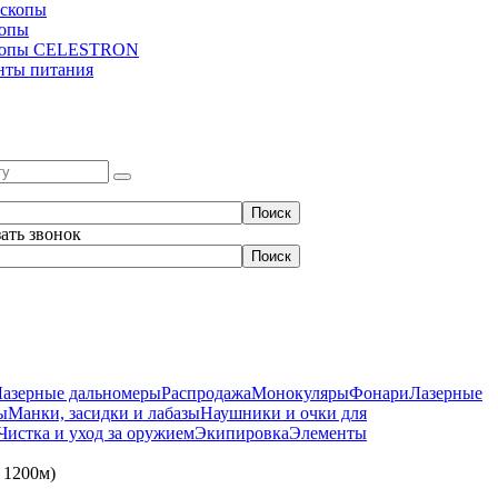
скопы
копы
копы CELESTRON
нты питания
зать звонок
Лазерные дальномеры
Распродажа
Монокуляры
Фонари
Лазерные
ы
Манки, засидки и лабазы
Наушники и очки для
Чистка и уход за оружием
Экипировка
Элементы
 1200м)