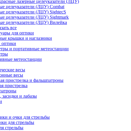
расные лазерные целеуказатели (ЛЦУ)
ые целеуказатели (ЛЦУ) Combat
ые целеуказатели (ЛЦУ) SightecS
ые целеуказатели (ЛЦУ) Sightmark
ые целеуказатели (ЛЦУ) Вилейка
азать все
уары для оптики
ные крышки и наглазники
а оптики
тры и портативные метеостанции
етры
тивные метеостанции
ческие весы
ронные весы
ая пристрелка и фальшпатроны
ая пристрелка
патроны
 засидки и лабазы
и
ки и очки для стрельбы
ки для стрельбы
ля стрельбы