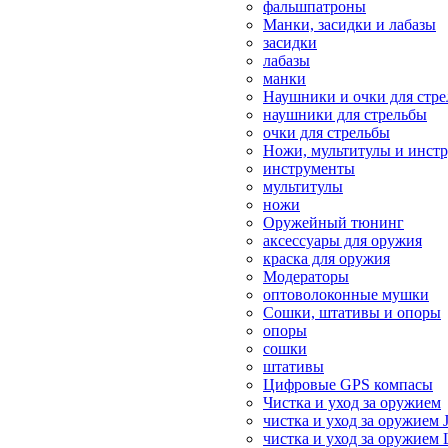
фальшпатроны
Манки, засидки и лабазы
засидки
лабазы
манки
Наушники и очки для стр
наушники для стрельбы
очки для стрельбы
Ножи, мультитулы и инст
инструменты
мультитулы
ножи
Оружейный тюнинг
аксессуары для оружия
краска для оружия
Модераторы
оптоволоконные мушки
Сошки, штативы и опоры
опоры
сошки
штативы
Цифровые GPS компасы
Чистка и уход за оружием
чистка и уход за оружием 
чистка и уход за оружием 