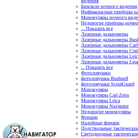
видения
Бинокли ночного видения
Инфракрасные приборы н
Монокуляры ночного вид
Недорогие приборы ночно
... Показать все
Лазерные дальномеры
Лазерные дальномеры Bush
Лазерные дальномеры Carl 
Лазерные дальномеры Com
Лазерные дальномеры Leic
Лазерные дальномеры Leu
... Показать все
Фотоловушки
фотоловушки Bushnell
фотоловушки ScoutGuard
Монокуляры
Монокуляры Carl Zeiss
Монокуляры Leica
Монокуляры Navigator
Недорогие монокуляры
Фонари
Налобные фонари
Подствольные тактически
Светодиодные тактически