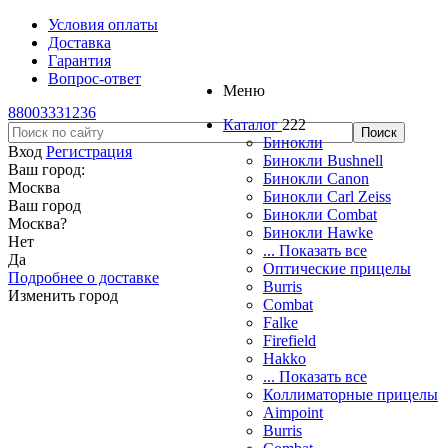
Условия оплаты
Доставка
Гарантия
Вопрос-ответ
Меню
88003331236
Каталог
222
Бинокли
Вход
Регистрация
Бинокли Bushnell
Ваш город:
Бинокли Canon
Москва
Бинокли Carl Zeiss
Ваш город
Бинокли Combat
Москва
?
Бинокли Hawke
Нет
... Показать все
Да
Оптические прицелы
Подробнее о доставке
Burris
Изменить город
Combat
Falke
Firefield
Hakko
... Показать все
Коллиматорные прицелы
Aimpoint
Burris