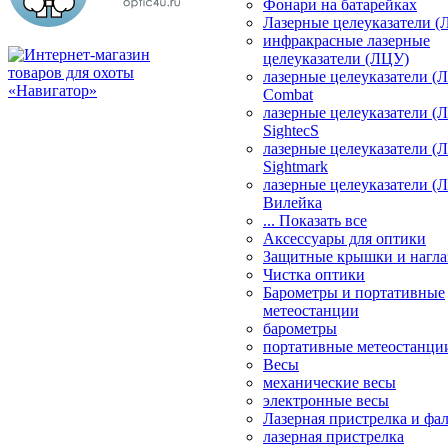
Фонари на батарейках
Лазерные целеуказатели 
инфракрасные лазерные
целеуказатели (ЛЦУ)
лазерные целеуказатели (
Combat
лазерные целеуказатели (
SightecS
лазерные целеуказатели (
Sightmark
лазерные целеуказатели (
Вилейка
... Показать все
Аксессуары для оптики
Защитные крышки и нагла
Чистка оптики
Барометры и портативные
метеостанции
барометры
портативные метеостанци
Весы
механические весы
электронные весы
Лазерная пристрелка и ф
лазерная пристрелка