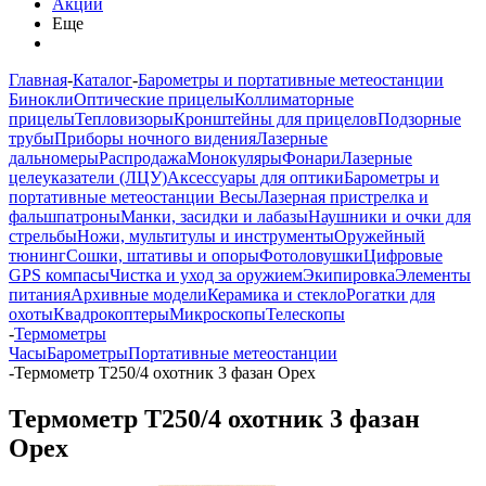
Акции
Еще
Главная
-
Каталог
-
Барометры и портативные метеостанции
Бинокли
Оптические прицелы
Коллиматорные
прицелы
Тепловизоры
Кронштейны для прицелов
Подзорные
трубы
Приборы ночного видения
Лазерные
дальномеры
Распродажа
Монокуляры
Фонари
Лазерные
целеуказатели (ЛЦУ)
Аксессуары для оптики
Барометры и
портативные метеостанции
Весы
Лазерная пристрелка и
фальшпатроны
Манки, засидки и лабазы
Наушники и очки для
стрельбы
Ножи, мультитулы и инструменты
Оружейный
тюнинг
Сошки, штативы и опоры
Фотоловушки
Цифровые
GPS компасы
Чистка и уход за оружием
Экипировка
Элементы
питания
Архивные модели
Керамика и стекло
Рогатки для
охоты
Квадрокоптеры
Микроскопы
Телескопы
-
Термометры
Часы
Барометры
Портативные метеостанции
-
Термометр Т250/4 охотник 3 фазан Орех
Термометр Т250/4 охотник 3 фазан
Орех