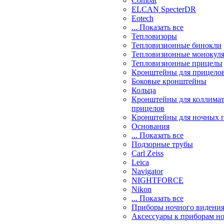
Combat
ELCAN SpecterDR
Eotech
... Показать все
Тепловизоры
Тепловизионные бинокли
Тепловизионные монокул
Тепловизионные прицелы
Кронштейны для прицело
Боковые кронштейны
Кольца
Кронштейны для коллима
прицелов
Кронштейны для ночных 
Основания
... Показать все
Подзорные трубы
Carl Zeiss
Leica
Navigator
NIGHTFORCE
Nikon
... Показать все
Приборы ночного видени
Аксессуары к приборам н