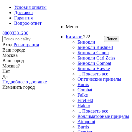
Условия оплаты
Доставка
Гарантия
Вопрос-ответ
Меню
88003331236
Каталог
222
Бинокли
Вход
Регистрация
Бинокли Bushnell
Ваш город:
Бинокли Canon
Москва
Бинокли Carl Zeiss
Ваш город
Бинокли Combat
Москва
?
Бинокли Hawke
Нет
... Показать все
Да
Оптические прицелы
Подробнее о доставке
Burris
Изменить город
Combat
Falke
Firefield
Hakko
... Показать все
Коллиматорные прицелы
Aimpoint
Burris