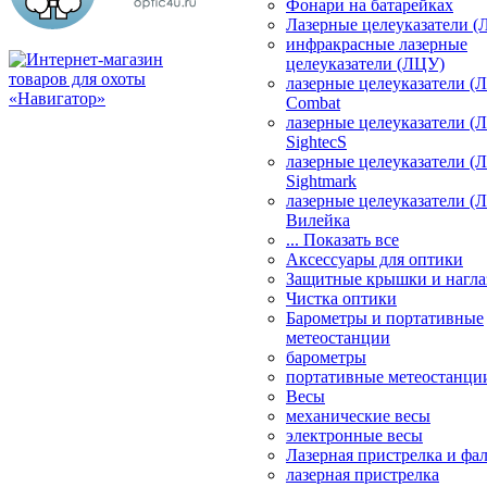
Фонари на батарейках
Лазерные целеуказатели 
инфракрасные лазерные
целеуказатели (ЛЦУ)
лазерные целеуказатели (
Combat
лазерные целеуказатели (
SightecS
лазерные целеуказатели (
Sightmark
лазерные целеуказатели (
Вилейка
... Показать все
Аксессуары для оптики
Защитные крышки и нагла
Чистка оптики
Барометры и портативные
метеостанции
барометры
портативные метеостанци
Весы
механические весы
электронные весы
Лазерная пристрелка и ф
лазерная пристрелка