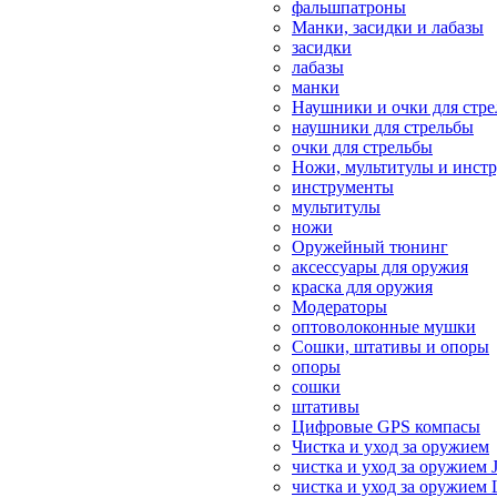
фальшпатроны
Манки, засидки и лабазы
засидки
лабазы
манки
Наушники и очки для стр
наушники для стрельбы
очки для стрельбы
Ножи, мультитулы и инст
инструменты
мультитулы
ножи
Оружейный тюнинг
аксессуары для оружия
краска для оружия
Модераторы
оптоволоконные мушки
Сошки, штативы и опоры
опоры
сошки
штативы
Цифровые GPS компасы
Чистка и уход за оружием
чистка и уход за оружием 
чистка и уход за оружием 