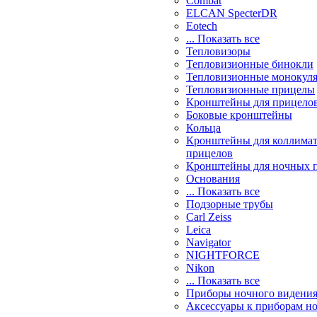
Combat
ELCAN SpecterDR
Eotech
... Показать все
Тепловизоры
Тепловизионные бинокли
Тепловизионные монокул
Тепловизионные прицелы
Кронштейны для прицело
Боковые кронштейны
Кольца
Кронштейны для коллима
прицелов
Кронштейны для ночных 
Основания
... Показать все
Подзорные трубы
Carl Zeiss
Leica
Navigator
NIGHTFORCE
Nikon
... Показать все
Приборы ночного видени
Аксессуары к приборам н