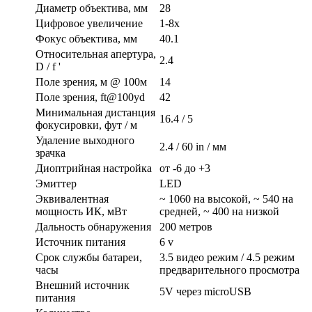
Диаметр объектива, мм
28
Цифровое увеличение
1-8x
Фокус объектива, мм
40.1
Относительная апертура,
2.4
D / f '
Поле зрения, м @ 100м
14
Поле зрения, ft@100yd
42
Минимальная дистанция
16.4 / 5
фокусировки, фут / м
Удаление выходного
2.4 / 60 in / мм
зрачка
Диоптрийная настройка
от -6 до +3
Эмиттер
LED
Эквивалентная
~ 1060 на высокой, ~ 540 на
мощность ИК, мВт
средней, ~ 400 на низкой
Дальность обнаружения
200 метров
Источник питания
6 v
Срок службы батареи,
3.5 видео режим / 4.5 режим
часы
предварительного просмотра
Внешний источник
5V через microUSB
питания