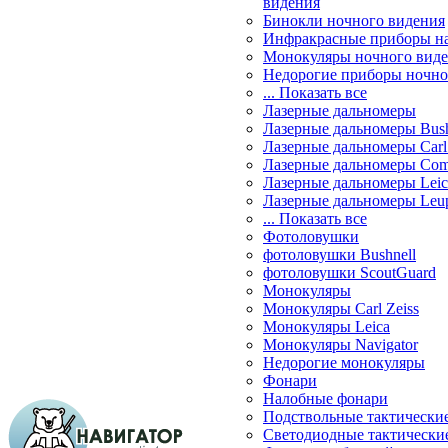
видения
Бинокли ночного видения
Инфракрасные приборы н
Монокуляры ночного вид
Недорогие приборы ночно
... Показать все
Лазерные дальномеры
Лазерные дальномеры Bush
Лазерные дальномеры Carl 
Лазерные дальномеры Com
Лазерные дальномеры Leic
Лазерные дальномеры Leu
... Показать все
Фотоловушки
фотоловушки Bushnell
фотоловушки ScoutGuard
Монокуляры
Монокуляры Carl Zeiss
Монокуляры Leica
Монокуляры Navigator
Недорогие монокуляры
Фонари
Налобные фонари
Подствольные тактически
Светодиодные тактически