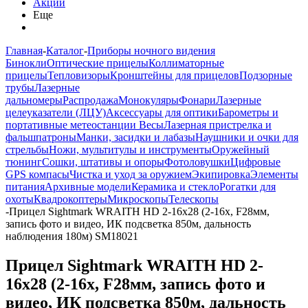
Акции
Еще
Главная
-
Каталог
-
Приборы ночного видения
Бинокли
Оптические прицелы
Коллиматорные
прицелы
Тепловизоры
Кронштейны для прицелов
Подзорные
трубы
Лазерные
дальномеры
Распродажа
Монокуляры
Фонари
Лазерные
целеуказатели (ЛЦУ)
Аксессуары для оптики
Барометры и
портативные метеостанции
Весы
Лазерная пристрелка и
фальшпатроны
Манки, засидки и лабазы
Наушники и очки для
стрельбы
Ножи, мультитулы и инструменты
Оружейный
тюнинг
Сошки, штативы и опоры
Фотоловушки
Цифровые
GPS компасы
Чистка и уход за оружием
Экипировка
Элементы
питания
Архивные модели
Керамика и стекло
Рогатки для
охоты
Квадрокоптеры
Микроскопы
Телескопы
-
Прицел Sightmark WRAITH HD 2-16x28 (2-16х, F28мм,
запись фото и видео, ИК подсветка 850м, дальность
наблюдения 180м) SM18021
Прицел Sightmark WRAITH HD 2-
16x28 (2-16х, F28мм, запись фото и
видео, ИК подсветка 850м, дальность