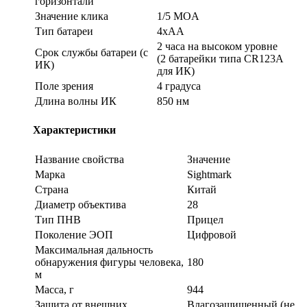
горизонтали
Значение клика
1/5 MOA
Тип батареи
4xAA
2 часа на высоком уровне
Срок службы батареи (с
(2 батарейки типа CR123A
ИК)
для ИК)
Поле зрения
4 градуса
Длина волны ИК
850 нм
Характеристики
Название свойства
Значение
Марка
Sightmark
Страна
Китай
Диаметр объектива
28
Тип ПНВ
Прицел
Поколение ЭОП
Цифровой
Максимальная дальность
обнаружения фигуры человека,
180
м
Масса, г
944
Защита от внешних
Влагозащищенный (не