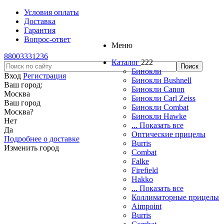
Условия оплаты
Доставка
Гарантия
Вопрос-ответ
Меню
88003331236
Каталог
222
Бинокли
Вход
Регистрация
Бинокли Bushnell
Ваш город:
Бинокли Canon
Москва
Бинокли Carl Zeiss
Ваш город
Бинокли Combat
Москва
?
Бинокли Hawke
Нет
... Показать все
Да
Оптические прицелы
Подробнее о доставке
Burris
Изменить город
Combat
Falke
Firefield
Hakko
... Показать все
Коллиматорные прицелы
Aimpoint
Burris