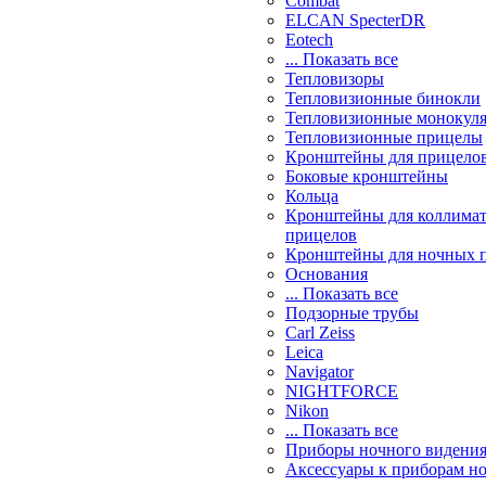
Combat
ELCAN SpecterDR
Eotech
... Показать все
Тепловизоры
Тепловизионные бинокли
Тепловизионные монокул
Тепловизионные прицелы
Кронштейны для прицело
Боковые кронштейны
Кольца
Кронштейны для коллима
прицелов
Кронштейны для ночных 
Основания
... Показать все
Подзорные трубы
Carl Zeiss
Leica
Navigator
NIGHTFORCE
Nikon
... Показать все
Приборы ночного видени
Аксессуары к приборам н