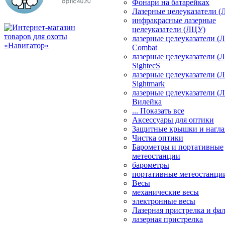
Фонари на батарейках
Лазерные целеуказатели 
инфракрасные лазерные
целеуказатели (ЛЦУ)
лазерные целеуказатели (
Combat
лазерные целеуказатели (
SightecS
лазерные целеуказатели (
Sightmark
лазерные целеуказатели (
Вилейка
... Показать все
Аксессуары для оптики
Защитные крышки и нагла
Чистка оптики
Барометры и портативные
метеостанции
барометры
портативные метеостанци
Весы
механические весы
электронные весы
Лазерная пристрелка и ф
лазерная пристрелка