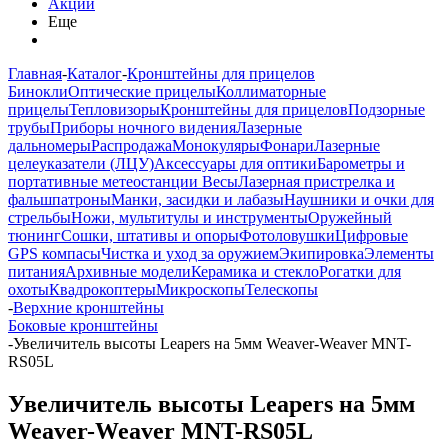
Акции
Еще
Главная
-
Каталог
-
Кронштейны для прицелов
Бинокли
Оптические прицелы
Коллиматорные
прицелы
Тепловизоры
Кронштейны для прицелов
Подзорные
трубы
Приборы ночного видения
Лазерные
дальномеры
Распродажа
Монокуляры
Фонари
Лазерные
целеуказатели (ЛЦУ)
Аксессуары для оптики
Барометры и
портативные метеостанции
Весы
Лазерная пристрелка и
фальшпатроны
Манки, засидки и лабазы
Наушники и очки для
стрельбы
Ножи, мультитулы и инструменты
Оружейный
тюнинг
Сошки, штативы и опоры
Фотоловушки
Цифровые
GPS компасы
Чистка и уход за оружием
Экипировка
Элементы
питания
Архивные модели
Керамика и стекло
Рогатки для
охоты
Квадрокоптеры
Микроскопы
Телескопы
-
Верхние кронштейны
Боковые кронштейны
-
Увеличитель высоты Leapers на 5мм Weaver-Weaver MNT-
RS05L
Увеличитель высоты Leapers на 5мм
Weaver-Weaver MNT-RS05L