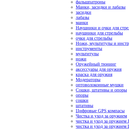
фальшпатроны
Манки, засидки и лабазы
засидки
лабазы
манки
Наушники и очки для стр
наушники для стрельбы
очки для стрельбы
Ножи, мультитулы и инст
инструменты
мультитулы
ножи
Оружейный тюнинг
аксессуары для оружия
краска для оружия
Модераторы
оптоволоконные мушки
Сошки, штативы и опоры
опоры
сошки
штативы
Цифровые GPS компасы
Чистка и уход за оружием
чистка и уход за оружием 
чистка и уход за оружием 