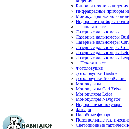
видения
Бинокли ночного видения
Инфракрасные приборы н
Монокуляры ночного вид
Недорогие приборы ночно
... Показать все
Лазерные дальномеры
Лазерные дальномеры Bush
Лазерные дальномеры Carl 
Лазерные дальномеры Com
Лазерные дальномеры Leic
Лазерные дальномеры Leu
... Показать все
Фотоловушки
фотоловушки Bushnell
фотоловушки ScoutGuard
Монокуляры
Монокуляры Carl Zeiss
Монокуляры Leica
Монокуляры Navigator
Недорогие монокуляры
Фонари
Налобные фонари
Подствольные тактически
Светодиодные тактически