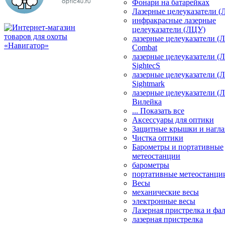
Фонари на батарейках
Лазерные целеуказатели 
инфракрасные лазерные
целеуказатели (ЛЦУ)
лазерные целеуказатели (
Combat
лазерные целеуказатели (
SightecS
лазерные целеуказатели (
Sightmark
лазерные целеуказатели (
Вилейка
... Показать все
Аксессуары для оптики
Защитные крышки и нагла
Чистка оптики
Барометры и портативные
метеостанции
барометры
портативные метеостанци
Весы
механические весы
электронные весы
Лазерная пристрелка и ф
лазерная пристрелка