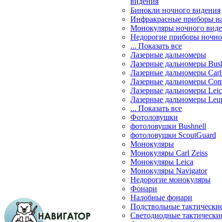
видения
Бинокли ночного видения
Инфракрасные приборы н
Монокуляры ночного вид
Недорогие приборы ночно
... Показать все
Лазерные дальномеры
Лазерные дальномеры Bush
Лазерные дальномеры Carl 
Лазерные дальномеры Com
Лазерные дальномеры Leic
Лазерные дальномеры Leu
... Показать все
Фотоловушки
фотоловушки Bushnell
фотоловушки ScoutGuard
Монокуляры
Монокуляры Carl Zeiss
Монокуляры Leica
Монокуляры Navigator
Недорогие монокуляры
Фонари
Налобные фонари
Подствольные тактически
Светодиодные тактически