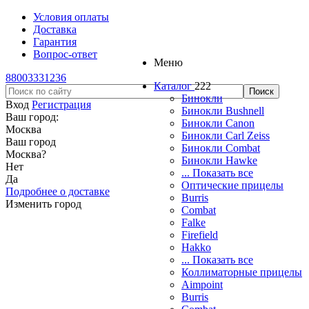
Условия оплаты
Доставка
Гарантия
Вопрос-ответ
Меню
88003331236
Каталог
222
Бинокли
Вход
Регистрация
Бинокли Bushnell
Ваш город:
Бинокли Canon
Москва
Бинокли Carl Zeiss
Ваш город
Бинокли Combat
Москва
?
Бинокли Hawke
Нет
... Показать все
Да
Оптические прицелы
Подробнее о доставке
Burris
Изменить город
Combat
Falke
Firefield
Hakko
... Показать все
Коллиматорные прицелы
Aimpoint
Burris