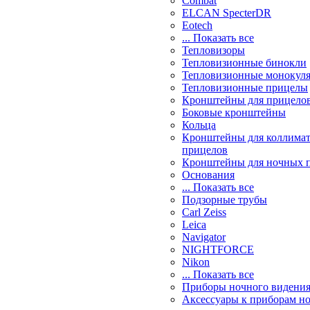
Combat
ELCAN SpecterDR
Eotech
... Показать все
Тепловизоры
Тепловизионные бинокли
Тепловизионные монокул
Тепловизионные прицелы
Кронштейны для прицело
Боковые кронштейны
Кольца
Кронштейны для коллима
прицелов
Кронштейны для ночных 
Основания
... Показать все
Подзорные трубы
Carl Zeiss
Leica
Navigator
NIGHTFORCE
Nikon
... Показать все
Приборы ночного видени
Аксессуары к приборам н