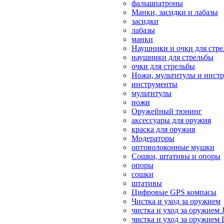
фальшпатроны
Манки, засидки и лабазы
засидки
лабазы
манки
Наушники и очки для стр
наушники для стрельбы
очки для стрельбы
Ножи, мультитулы и инст
инструменты
мультитулы
ножи
Оружейный тюнинг
аксессуары для оружия
краска для оружия
Модераторы
оптоволоконные мушки
Сошки, штативы и опоры
опоры
сошки
штативы
Цифровые GPS компасы
Чистка и уход за оружием
чистка и уход за оружием 
чистка и уход за оружием 