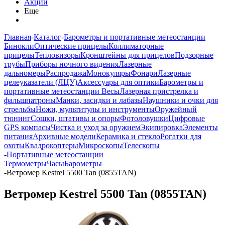
Акции
Еще
Главная
-
Каталог
-
Барометры и портативные метеостанции
Бинокли
Оптические прицелы
Коллиматорные
прицелы
Тепловизоры
Кронштейны для прицелов
Подзорные
трубы
Приборы ночного видения
Лазерные
дальномеры
Распродажа
Монокуляры
Фонари
Лазерные
целеуказатели (ЛЦУ)
Аксессуары для оптики
Барометры и
портативные метеостанции
Весы
Лазерная пристрелка и
фальшпатроны
Манки, засидки и лабазы
Наушники и очки для
стрельбы
Ножи, мультитулы и инструменты
Оружейный
тюнинг
Сошки, штативы и опоры
Фотоловушки
Цифровые
GPS компасы
Чистка и уход за оружием
Экипировка
Элементы
питания
Архивные модели
Керамика и стекло
Рогатки для
охоты
Квадрокоптеры
Микроскопы
Телескопы
-
Портативные метеостанции
Термометры
Часы
Барометры
-
Ветромер Kestrel 5500 Tan (0855TAN)
Ветромер Kestrel 5500 Tan (0855TAN)