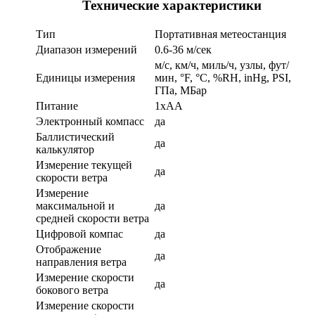
Технические характеристики
Тип
Портативная метеостанция
Диапазон измерений
0.6-36 м/сек
м/c, км/ч, миль/ч, узлы, фут/
Единицы измерения
мин, °F, °C, %RH, inHg, PSI,
ГПа, МБар
Питание
1xAA
Электронный компасс
да
Баллистический
да
калькулятор
Измерение текущей
да
скорости ветра
Измерение
максимальной и
да
средней скорости ветра
Цифровой компас
да
Отображение
да
направления ветра
Измерение скорости
да
бокового ветра
Измерение скорости