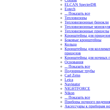
Combat
ELCAN SpecterDR
Eotech
... Показать все
Тепловизоры
Тепловизионные бинокли
Тепловизионные монокул
Тепловизионные прицелы
Кронштейны для прицело
Боковые кронштейны
Кольца
Кронштейны для коллима
прицелов
Кронштейны для ночных 
Основания
... Показать все
Подзорные трубы
Carl Zeiss
Leica
Navigator
NIGHTFORCE
Nikon
... Показать все
Приборы ночного видени
Аксессуары к приборам н