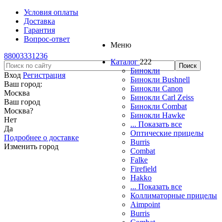
Условия оплаты
Доставка
Гарантия
Вопрос-ответ
Меню
88003331236
Каталог
222
Бинокли
Вход
Регистрация
Бинокли Bushnell
Ваш город:
Бинокли Canon
Москва
Бинокли Carl Zeiss
Ваш город
Бинокли Combat
Москва
?
Бинокли Hawke
Нет
... Показать все
Да
Оптические прицелы
Подробнее о доставке
Burris
Изменить город
Combat
Falke
Firefield
Hakko
... Показать все
Коллиматорные прицелы
Aimpoint
Burris