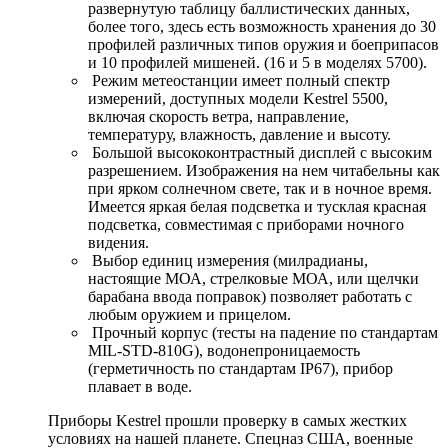
развернутую таблицу баллистических данных,
более того, здесь есть возможность хранения до 30
профилей различных типов оружия и боеприпасов
и 10 профилей мишеней. (16 и 5 в моделях 5700).
Режим метеостанции имеет полный спектр
измерений, доступных модели Kestrel 5500,
включая скорость ветра, направление,
температуру, влажность, давление и высоту.
Большой высококонтрастный дисплей с высоким
разрешением. Изображения на нем читабельны как
при ярком солнечном свете, так и в ночное время.
Имеется яркая белая подсветка и тусклая красная
подсветка, совместимая с приборами ночного
видения.
Выбор единиц измерения (милрадианы,
настоящие МОА, стрелковые МОА, или щелчки
барабана ввода поправок) позволяет работать с
любым оружием и прицелом.
Прочный корпус (тесты на падение по стандартам
MIL-STD-810G), водонепроницаемость
(герметичность по стандартам IP67), прибор
плавает в воде.
Приборы Kestrel прошли проверку в самых жестких
условиях на нашей планете. Спецназ США, военные