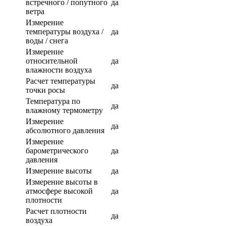
встречного / попутного
да
ветра
Измерение
температуры воздуха /
да
воды / снега
Измерение
относительной
да
влажности воздуха
Расчет температуры
да
точки росы
Температура по
да
влажному термометру
Измерение
да
абсолютного давления
Измерение
барометрического
да
давления
Измерение высоты
да
Измерение высоты в
атмосфере высокой
да
плотности
Расчет плотности
да
воздуха