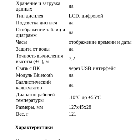
Хранение и загрузка
да
данных
Тип дисплея
LCD, цифровой
Подсветка дисплея
да
Отображение таблиц и
да
диаграмм
Часы
отображение времени и даты
Защита от воды
да
Точность вычисления
7,2
высоты (+/–), м
Связь с ПК
через USB-интерфейс
Модуль Bluetooth
да
Баллистический
да
калькулятор
Диапазон рабочей
-10°C до +55°C
температуры
Размеры, мм
127x45x28
Вес, г
121
Характеристики