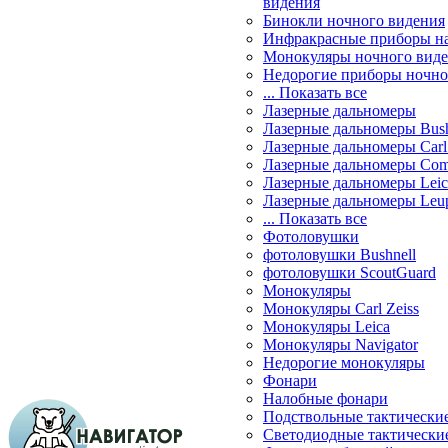
видения
Бинокли ночного видения
Инфракрасные приборы н
Монокуляры ночного вид
Недорогие приборы ночно
... Показать все
Лазерные дальномеры
Лазерные дальномеры Bush
Лазерные дальномеры Carl 
Лазерные дальномеры Com
Лазерные дальномеры Leic
Лазерные дальномеры Leu
... Показать все
Фотоловушки
фотоловушки Bushnell
фотоловушки ScoutGuard
Монокуляры
Монокуляры Carl Zeiss
Монокуляры Leica
Монокуляры Navigator
Недорогие монокуляры
Фонари
Налобные фонари
Подствольные тактически
Светодиодные тактически