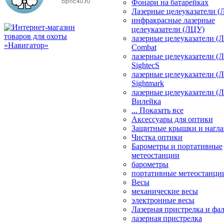
Фонари на батарейках
Лазерные целеуказатели 
инфракрасные лазерные
целеуказатели (ЛЦУ)
лазерные целеуказатели (
Combat
лазерные целеуказатели (
SightecS
лазерные целеуказатели (
Sightmark
лазерные целеуказатели (
Вилейка
... Показать все
Аксессуары для оптики
Защитные крышки и нагла
Чистка оптики
Барометры и портативные
метеостанции
барометры
портативные метеостанци
Весы
механические весы
электронные весы
Лазерная пристрелка и ф
лазерная пристрелка