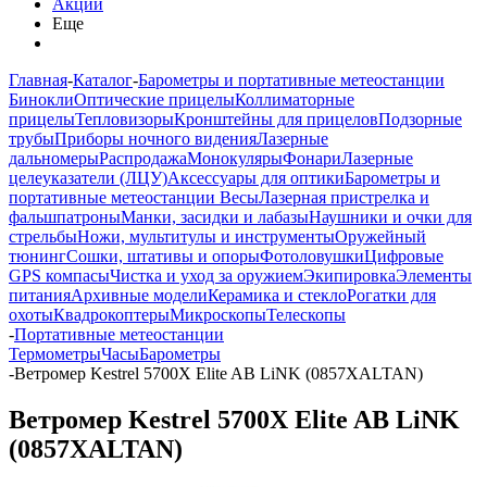
Акции
Еще
Главная
-
Каталог
-
Барометры и портативные метеостанции
Бинокли
Оптические прицелы
Коллиматорные
прицелы
Тепловизоры
Кронштейны для прицелов
Подзорные
трубы
Приборы ночного видения
Лазерные
дальномеры
Распродажа
Монокуляры
Фонари
Лазерные
целеуказатели (ЛЦУ)
Аксессуары для оптики
Барометры и
портативные метеостанции
Весы
Лазерная пристрелка и
фальшпатроны
Манки, засидки и лабазы
Наушники и очки для
стрельбы
Ножи, мультитулы и инструменты
Оружейный
тюнинг
Сошки, штативы и опоры
Фотоловушки
Цифровые
GPS компасы
Чистка и уход за оружием
Экипировка
Элементы
питания
Архивные модели
Керамика и стекло
Рогатки для
охоты
Квадрокоптеры
Микроскопы
Телескопы
-
Портативные метеостанции
Термометры
Часы
Барометры
-
Ветромер Kestrel 5700X Elite AB LiNK (0857XALTAN)
Ветромер Kestrel 5700X Elite AB LiNK
(0857XALTAN)