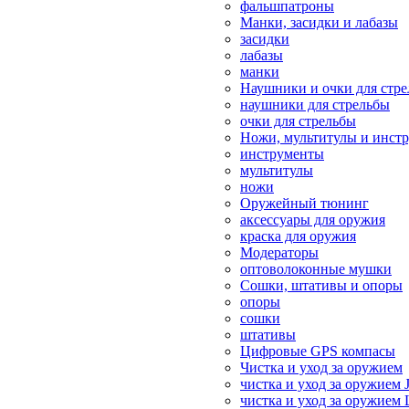
фальшпатроны
Манки, засидки и лабазы
засидки
лабазы
манки
Наушники и очки для стр
наушники для стрельбы
очки для стрельбы
Ножи, мультитулы и инст
инструменты
мультитулы
ножи
Оружейный тюнинг
аксессуары для оружия
краска для оружия
Модераторы
оптоволоконные мушки
Сошки, штативы и опоры
опоры
сошки
штативы
Цифровые GPS компасы
Чистка и уход за оружием
чистка и уход за оружием 
чистка и уход за оружием 