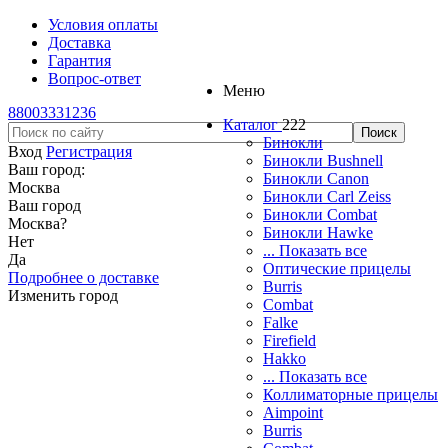
Условия оплаты
Доставка
Гарантия
Вопрос-ответ
Меню
88003331236
Каталог
222
Бинокли
Вход
Регистрация
Бинокли Bushnell
Ваш город:
Бинокли Canon
Москва
Бинокли Carl Zeiss
Ваш город
Бинокли Combat
Москва
?
Бинокли Hawke
Нет
... Показать все
Да
Оптические прицелы
Подробнее о доставке
Burris
Изменить город
Combat
Falke
Firefield
Hakko
... Показать все
Коллиматорные прицелы
Aimpoint
Burris