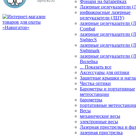
Фонари на батарейках
Лазерные целеуказатели 
инфракрасные лазерные
целеуказатели (ЛЦУ)
лазерные целеуказатели (
Combat
лазерные целеуказатели (
SightecS
лазерные целеуказатели (
Sightmark
лазерные целеуказатели (
Вилейка
... Показать все
Аксессуары для оптики
Защитные крышки и нагла
Чистка оптики
Барометры и портативные
метеостанции
барометры
портативные метеостанци
Весы
механические весы
электронные весы
Лазерная пристрелка и ф
лазерная пристрелка