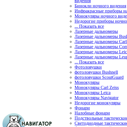
видения
Бинокли ночного видения
Инфракрасные приборы н
Монокуляры ночного вид
Недорогие приборы ночно
... Показать все
Лазерные дальномеры
Лазерные дальномеры Bush
Лазерные дальномеры Carl 
Лазерные дальномеры Com
Лазерные дальномеры Leic
Лазерные дальномеры Leu
... Показать все
Фотоловушки
фотоловушки Bushnell
фотоловушки ScoutGuard
Монокуляры
Монокуляры Carl Zeiss
Монокуляры Leica
Монокуляры Navigator
Недорогие монокуляры
Фонари
Налобные фонари
Подствольные тактически
Светодиодные тактически