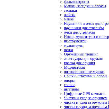
фальшпатроны
Манки, засидки и лабазы
засидки
лабазы
манки
Наушники и очки для стр
наушники для стрельбы
очки для стрельбы
Ножи, мультитулы и инст
инструменты
мультитулы
ножи
Оружейный тюнинг
аксессуары для оружия
краска для оружия
Модераторы
оптоволоконные мушки
Сошки, штативы и опоры
опоры
сошки
штативы
Цифровые GPS компасы
Чистка и уход за оружием
чистка и уход за оружием 
чистка и уход за оружием 