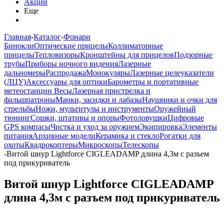
Акции
Еще
Главная
-
Каталог
-
Фонари
Бинокли
Оптические прицелы
Коллиматорные
прицелы
Тепловизоры
Кронштейны для прицелов
Подзорные
трубы
Приборы ночного видения
Лазерные
дальномеры
Распродажа
Монокуляры
Лазерные целеуказатели
(ЛЦУ)
Аксессуары для оптики
Барометры и портативные
метеостанции
Весы
Лазерная пристрелка и
фальшпатроны
Манки, засидки и лабазы
Наушники и очки для
стрельбы
Ножи, мультитулы и инструменты
Оружейный
тюнинг
Сошки, штативы и опоры
Фотоловушки
Цифровые
GPS компасы
Чистка и уход за оружием
Экипировка
Элементы
питания
Архивные модели
Керамика и стекло
Рогатки для
охоты
Квадрокоптеры
Микроскопы
Телескопы
-
Витой шнур Lightforce CIGLEADAMP длина 4,3м с разъем
под прикуриватель
Витой шнур Lightforce CIGLEADAMP
длина 4,3м с разъем под прикуриватель