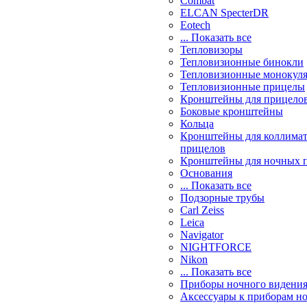
Combat
ELCAN SpecterDR
Eotech
... Показать все
Тепловизоры
Тепловизионные бинокли
Тепловизионные монокул
Тепловизионные прицелы
Кронштейны для прицело
Боковые кронштейны
Кольца
Кронштейны для коллима
прицелов
Кронштейны для ночных 
Основания
... Показать все
Подзорные трубы
Carl Zeiss
Leica
Navigator
NIGHTFORCE
Nikon
... Показать все
Приборы ночного видени
Аксессуары к приборам н