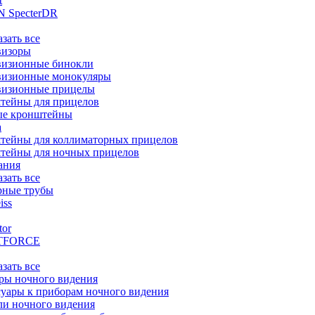
t
 SpecterDR
азать все
визоры
визионные бинокли
визионные монокуляры
визионные прицелы
тейны для прицелов
ые кронштейны
а
тейны для коллиматорных прицелов
тейны для ночных прицелов
ания
азать все
рные трубы
iss
tor
TFORCE
азать все
ры ночного видения
уары к приборам ночного видения
ли ночного видения