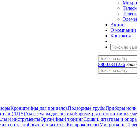
Микро
Телес
Телес
Элеме
Акции
О компании
Контакты
88003331236
Зака
изоры
Кронштейны для прицелов
Подзорные трубы
Приборы ночн
атели (ЛЦУ)
Аксессуары для оптики
Барометры и портативные м
улы и инструменты
Оружейный тюнинг
Сошки, штативы и опор
мика и стекло
Рогатки для охоты
Квадрокоптеры
Микроскопы
Теле