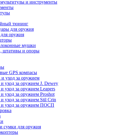
 мультитулы и инструменты
ументы
итулы
йный тюнинг
уары для оружия
 для оружия
аторы
олоконные мушки
, штативы и опоры
вы
вые GPS компасы
 и уход за оружием
 и уход за оружием J. Dewey
 и уход за оружием Leapers
 и уход за оружием Proshot
 и уход за оружием Stil Crin
 и уход за оружием ПОСП
ровка
а
ки
и сумки для оружия
окоптеры