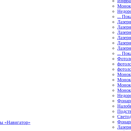
Инфра
Монок
Недор
... Пок
Лазер
Лазерн
Лазерн
Лазер
Лазерн
Лазерн
... Пок
Фотол
фотоло
фотол
Монок
Моноку
Монок
Моноку
Недор
Фонар
Налоб
Подст
Свето
Фонари
Лазерн