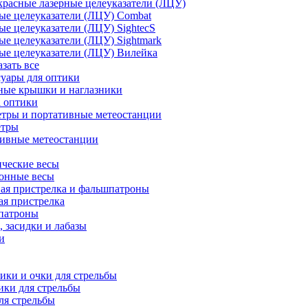
расные лазерные целеуказатели (ЛЦУ)
ые целеуказатели (ЛЦУ) Combat
ые целеуказатели (ЛЦУ) SightecS
ые целеуказатели (ЛЦУ) Sightmark
ые целеуказатели (ЛЦУ) Вилейка
азать все
уары для оптики
ные крышки и наглазники
а оптики
тры и портативные метеостанции
етры
тивные метеостанции
ческие весы
ронные весы
ая пристрелка и фальшпатроны
ая пристрелка
патроны
 засидки и лабазы
и
ки и очки для стрельбы
ки для стрельбы
ля стрельбы