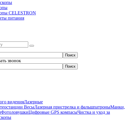
скопы
копы
копы CELESTRON
нты питания
зать звонок
ого видения
Лазерные
етеостанции
Весы
Лазерная пристрелка и фальшпатроны
Манки,
ы
Фотоловушки
Цифровые GPS компасы
Чистка и уход за
скопы