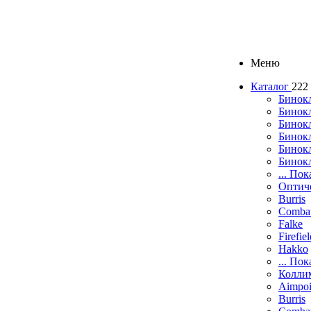
Меню
Каталог
222
Бинок
Бинокл
Бинок
Бинокл
Бинок
Бинок
... Пок
Оптич
Burris
Comba
Falke
Firefie
Hakko
... Пок
Колли
Aimpoi
Burris