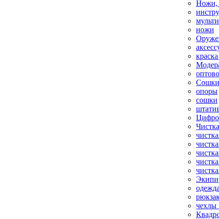
Ножи,
инстр
мульт
ножи
Оруже
аксесс
краска
Модер
оптов
Сошки
опоры
сошки
штати
Цифро
Чистка
чистка
чистка
чистка
чистка
чистка
Экипи
одежд
рюкза
чехлы 
Квадр