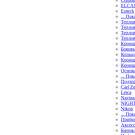
Comba
ELCAN
Eotech
... Пок
Тепло
Тепло
Тепло
Тепло
Кронш
Боков
Кольц
Кронш
Кронш
Основ
... Пок
Подзо
Carl Ze
Leica
Naviga
NIGH
Nikon
... Пок
Прибо
Аксесс
Бинок