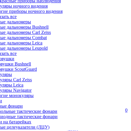
красные приборы наблюдения
уляры ночного видения
огие приборы ночного видения
азать все
ные дальномеры
ые дальномеры Bushnell
ые дальномеры Carl Zeiss
ные дальномеры Combat
ые дальномеры Leica
ые дальномеры Leupold
азать все
овушки
вушки Bushnell
овушки ScoutGuard
уляры
ляры Carl Zeiss
уляры Leica
ляры Navigator
огие монокуляры
и
ные фонари
0
вольные тактические фонари
диодные тактические фонари
 на батарейках
ые целеуказатели (ЛЦУ)