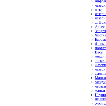
инфрак
лазерн
лазерн
лазерн
лазерн
... Пок
Аксесс
Защит
Чистк
Бароме
баром
порта
Весы
механи
элект
Лазерн
лазерн
фальш
Манки,
засидк
лабазы
манки
Наушни
наушни
очки д