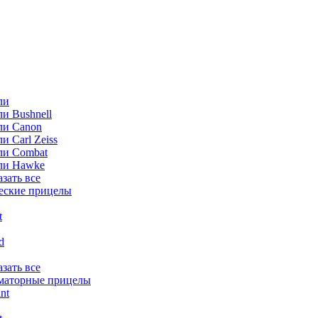
ли
и Bushnell
ли Canon
и Carl Zeiss
ли Combat
ли Hawke
азать все
еские прицелы
t
ld
азать все
маторные прицелы
nt