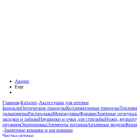
Акции
Еще
Главная
-
Каталог
-
Аксессуары для оптики
Бинокли
Оптические прицелы
Коллиматорные прицелы
Теплов
дальномеры
Распродажа
Монокуляры
Фонари
Лазерные целеуказ
засидки и лабазы
Наушники и очки для стрельбы
Ножи, мультит
оружием
Экипировка
Элементы питания
Архивные модели
Кера
-
Защитные крышки и наглазники
Чистка оптики