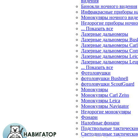
видения
Бинокли ночного видения
Инфракрасные приборы н
Монокуляры ночного вид
Недорогие приборы ночно
... Показать все
Лазерные дальномеры
Лазерные дальномеры Bush
Лазерные дальномеры Carl 
Лазерные дальномеры Com
Лазерные дальномеры Leic
Лазерные дальномеры Leu
... Показать все
Фотоловушки
фотоловушки Bushnell
фотоловушки ScoutGuard
Монокуляры
Монокуляры Carl Zeiss
Монокуляры Leica
Монокуляры Navigator
Недорогие монокуляры
Фонари
Налобные фонари
Подствольные тактически
Светодиодные тактически