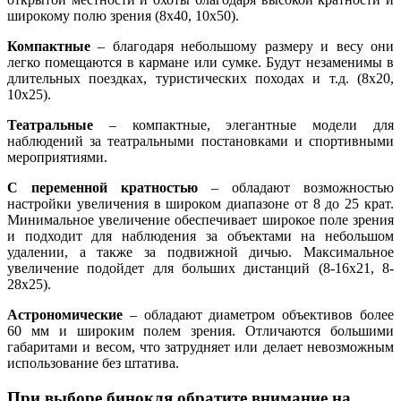
широкому полю зрения (8x40, 10x50).
Компактные
– благодаря небольшому размеру и весу они
легко помещаются в кармане или сумке. Будут незаменимы в
длительных поездках, туристических походах и т.д. (8x20,
10x25).
Театральные
– компактные, элегантные модели для
наблюдений за театральными постановками и спортивными
мероприятиями.
С переменной кратностью
– обладают возможностью
настройки увеличения в широком диапазоне от 8 до 25 крат.
Минимальное увеличение обеспечивает широкое поле зрения
и подходит для наблюдения за объектами на небольшом
удалении, а также за подвижной дичью. Максимальное
увеличение подойдет для больших дистанций (8-16x21, 8-
28x25).
Астрономические
– обладают диаметром объективов более
60 мм и широким полем зрения. Отличаются большими
габаритами и весом, что затрудняет или делает невозможным
использование без штатива.
При выборе бинокля обратите внимание на