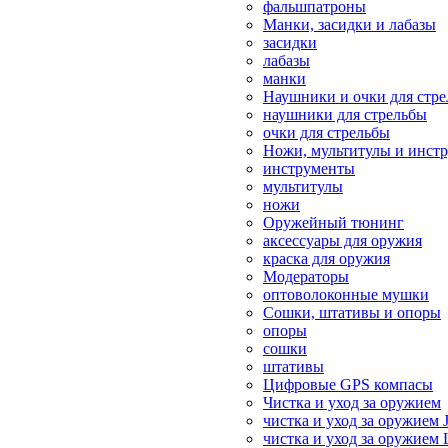
фальшпатроны
Манки, засидки и лабазы
засидки
лабазы
манки
Наушники и очки для стр
наушники для стрельбы
очки для стрельбы
Ножи, мультитулы и инст
инструменты
мультитулы
ножи
Оружейный тюнинг
аксессуары для оружия
краска для оружия
Модераторы
оптоволоконные мушки
Сошки, штативы и опоры
опоры
сошки
штативы
Цифровые GPS компасы
Чистка и уход за оружием
чистка и уход за оружием 
чистка и уход за оружием 