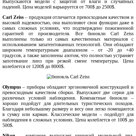
Выпускаются модели с защитой от влаги и случайных
падений. Цена моделей варьируется от 700$ до 2500$.
Carl Zeiss
– продукция отличается превосходным качеством и
высокой надежностью, она выполняют свои функции даже в
самых сложных условиях, что подтверждено пожизненной
гарантией от производителя. Все бинокли Carl Zeiss
выполнены только из самых качественных материалов с
использованием запатентованных технологий. Они обладают
широким температурным диапазоном – от -20 до +40
градусов, а также заполнены азотом, что полностью устраняет
запотевание линз при резкой смене температуры. Цена
колеблется от 1200$ до 8000$.
Olympus
– приборы обладают эргономичной конструкцией и
превосходным качеством сборки. Выпускают две серии для
различных условий наблюдения. Компактные бинокли –
хорошо подойдут для длительных туристических походов.
Благодаря небольшому размеру и весу они легко помещаются
в сумку или карман. Классические модели – подойдут для
наблюдения в сложных условиях. Цена колеблется от 100$ до
500$.
Nikon
– компания выпускает широкий модельный ряд,