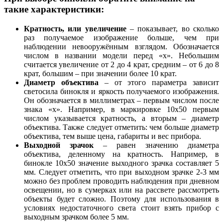
такие характеристики:
Кратность, или увеличение
– показывает, во сколько
раз получаемое изображение больше, чем при
наблюдении невооружённым взглядом. Обозначается
числом в названии модели перед «х». Небольшим
считается увеличение от 2 до 4 крат, средним – от 6 до 8
крат, большим – при значении более 10 крат.
Диаметр объектива
– от этого параметра зависит
светосила бинокля и яркость получаемого изображения.
Он обозначается в миллиметрах – первым числом после
знака «х». Например, в маркировке 10x50 первым
числом указывается кратность, а вторым – диаметр
объектива. Также следует отметить: чем больше диаметр
объектива, тем выше цена, габариты и вес прибора.
Выходной зрачок
– равен значению диаметра
объектива, деленному на кратность. Например, в
бинокле 10x50 значение выходного зрачка составляет 5
мм. Следует отметить, что при выходном зрачке 2-3 мм
можно без проблем проводить наблюдения при дневном
освещении, но в сумерках или на рассвете рассмотреть
объекты будет сложно. Поэтому для использования в
условиях недостаточного света стоит взять прибор с
выходным зрачком более 5 мм.