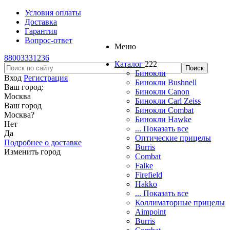
Условия оплаты
Доставка
Гарантия
Вопрос-ответ
Меню
88003331236
Каталог
222
Бинокли
Вход
Регистрация
Бинокли Bushnell
Ваш город:
Бинокли Canon
Москва
Бинокли Carl Zeiss
Ваш город
Бинокли Combat
Москва
?
Бинокли Hawke
Нет
... Показать все
Да
Оптические прицелы
Подробнее о доставке
Burris
Изменить город
Combat
Falke
Firefield
Hakko
... Показать все
Коллиматорные прицелы
Aimpoint
Burris