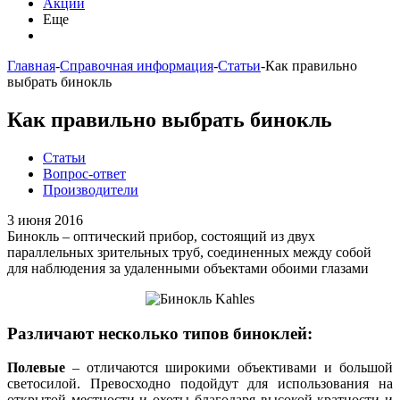
Акции
Еще
Главная
-
Справочная информация
-
Статьи
-
Как правильно
выбрать бинокль
Как правильно выбрать бинокль
Статьи
Вопрос-ответ
Производители
3 июня 2016
Бинокль – оптический прибор, состоящий из двух
параллельных зрительных труб, соединенных между собой
для наблюдения за удаленными объектами обоими глазами
Различают несколько типов биноклей:
Полевые
– отличаются широкими объективами и большой
светосилой. Превосходно подойдут для использования на
открытой местности и охоты благодаря высокой кратности и