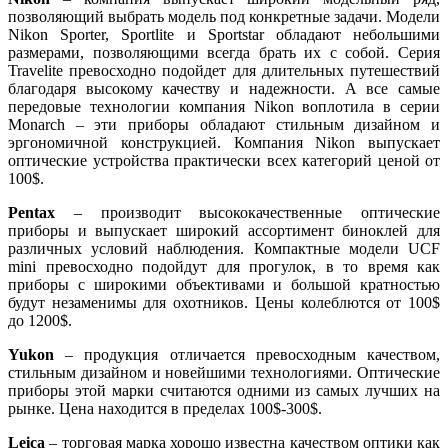
позволяющий выбрать модель под конкретные задачи. Модели
Nikon Sporter, Sportlite и Sportstar обладают небольшими
размерами, позволяющими всегда брать их с собой. Серия
Travelite превосходно подойдет для длительных путешествий
благодаря высокому качеству и надежности. А все самые
передовые технологии компания Nikon воплотила в серии
Monarch – эти приборы обладают стильным дизайном и
эргономичной конструкцией. Компания Nikon выпускает
оптические устройства практически всех категорий ценой от
100$.
Pentax
– производит высококачественные оптические
приборы и выпускает широкий ассортимент биноклей для
различных условий наблюдения. Компактные модели UCF
mini превосходно подойдут для прогулок, в то время как
приборы с широкими объективами и большой кратностью
будут незаменимы для охотников. Цены колеблются от 100$
до 1200$.
Yukon
– продукция отличается превосходным качеством,
стильным дизайном и новейшими технологиями. Оптические
приборы этой марки считаются одними из самых лучших на
рынке. Цена находится в пределах 100$-300$.
Leica
– торговая марка хорошо известна качеством оптики как