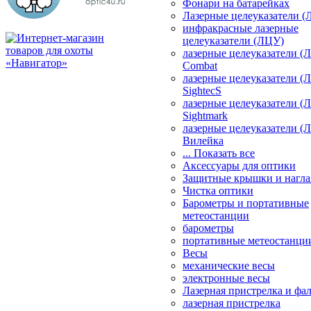
Фонари на батарейках
Лазерные целеуказатели 
инфракрасные лазерные
целеуказатели (ЛЦУ)
лазерные целеуказатели (
Combat
лазерные целеуказатели (
SightecS
лазерные целеуказатели (
Sightmark
лазерные целеуказатели (
Вилейка
... Показать все
Аксессуары для оптики
Защитные крышки и нагла
Чистка оптики
Барометры и портативные
метеостанции
барометры
портативные метеостанци
Весы
механические весы
электронные весы
Лазерная пристрелка и ф
лазерная пристрелка