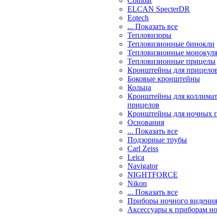
Combat
ELCAN SpecterDR
Eotech
... Показать все
Тепловизоры
Тепловизионные бинокли
Тепловизионные монокул
Тепловизионные прицелы
Кронштейны для прицело
Боковые кронштейны
Кольца
Кронштейны для коллима
прицелов
Кронштейны для ночных 
Основания
... Показать все
Подзорные трубы
Carl Zeiss
Leica
Navigator
NIGHTFORCE
Nikon
... Показать все
Приборы ночного видени
Аксессуары к приборам н