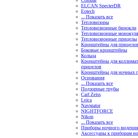
Combat
ELCAN SpecterDR
Eotech
... Показать все
Тепловизоры
Тепловизионные бинокли
Тепловизионные монокул
Тепловизионные прицелы
Кронштейны для прицело
Боковые кронштейны
Кольца
Кронштейны для коллима
прицелов
Кронштейны для ночных 
Основания
... Показать все
Подзорные трубы
Carl Zeiss
Leica
Navigator
NIGHTFORCE
Nikon
... Показать все
Приборы ночного видени
Аксессуары к приборам н