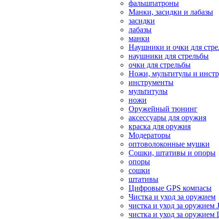
фальшпатроны
Манки, засидки и лабазы
засидки
лабазы
манки
Наушники и очки для стр
наушники для стрельбы
очки для стрельбы
Ножи, мультитулы и инст
инструменты
мультитулы
ножи
Оружейный тюнинг
аксессуары для оружия
краска для оружия
Модераторы
оптоволоконные мушки
Сошки, штативы и опоры
опоры
сошки
штативы
Цифровые GPS компасы
Чистка и уход за оружием
чистка и уход за оружием 
чистка и уход за оружием 