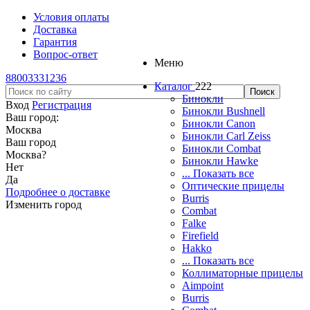
Условия оплаты
Доставка
Гарантия
Вопрос-ответ
Меню
88003331236
Каталог
222
Бинокли
Вход
Регистрация
Бинокли Bushnell
Ваш город:
Бинокли Canon
Москва
Бинокли Carl Zeiss
Ваш город
Бинокли Combat
Москва
?
Бинокли Hawke
Нет
... Показать все
Да
Оптические прицелы
Подробнее о доставке
Burris
Изменить город
Combat
Falke
Firefield
Hakko
... Показать все
Коллиматорные прицелы
Aimpoint
Burris