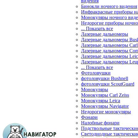
видения
Бинокли ночного видения
Инфракрасные приборы н
Монокуляры ночного вид
Недорогие приборы ночно
... Показать все
Лазерные дальномеры
Лазерные дальномеры Bush
Лазерные дальномеры Carl 
Лазерные дальномеры Com
Лазерные дальномеры Leic
Лазерные дальномеры Leu
... Показать все
Фотоловушки
фотоловушки Bushnell
фотоловушки ScoutGuard
Монокуляры
Монокуляры Carl Zeiss
Монокуляры Leica
Монокуляры Navigator
Недорогие монокуляры
Фонари
Налобные фонари
Подствольные тактически
Светодиодные тактически