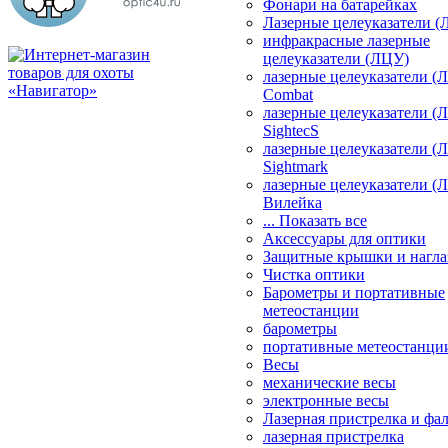
Фонари на батарейках
Лазерные целеуказатели 
инфракрасные лазерные
целеуказатели (ЛЦУ)
лазерные целеуказатели (
Combat
лазерные целеуказатели (
SightecS
лазерные целеуказатели (
Sightmark
лазерные целеуказатели (
Вилейка
... Показать все
Аксессуары для оптики
Защитные крышки и нагла
Чистка оптики
Барометры и портативные
метеостанции
барометры
портативные метеостанци
Весы
механические весы
электронные весы
Лазерная пристрелка и ф
лазерная пристрелка