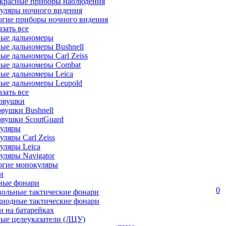
красные приборы наблюдения
уляры ночного видения
огие приборы ночного видения
азать все
ные дальномеры
ые дальномеры Bushnell
ые дальномеры Carl Zeiss
ные дальномеры Combat
ые дальномеры Leica
ые дальномеры Leupold
азать все
овушки
вушки Bushnell
овушки ScoutGuard
уляры
ляры Carl Zeiss
уляры Leica
ляры Navigator
огие монокуляры
и
ные фонари
0
вольные тактические фонари
диодные тактические фонари
 на батарейках
ые целеуказатели (ЛЦУ)