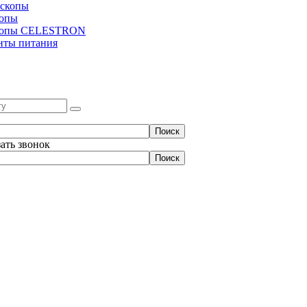
скопы
копы
копы CELESTRON
нты питания
зать звонок