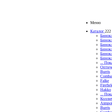
Меню
Каталог
222
Бинок
Бинокл
Бинок
Бинокл
Бинок
Бинок
... Пок
Оптич
Burris
Comba
Falke
Firefie
Hakko
... Пок
Колли
Aimpoi
Burris