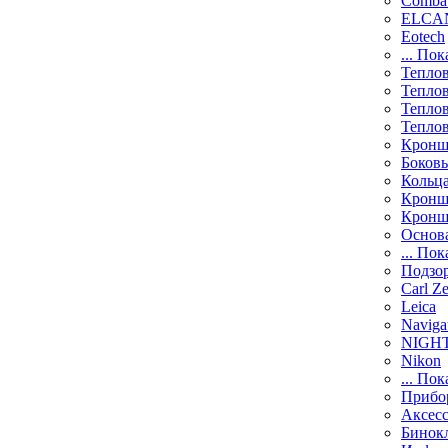
Comba
ELCAN
Eotech
... Пок
Тепло
Тепло
Тепло
Тепло
Кронш
Боков
Кольц
Кронш
Кронш
Основ
... Пок
Подзо
Carl Ze
Leica
Naviga
NIGH
Nikon
... Пок
Прибо
Аксесс
Бинок