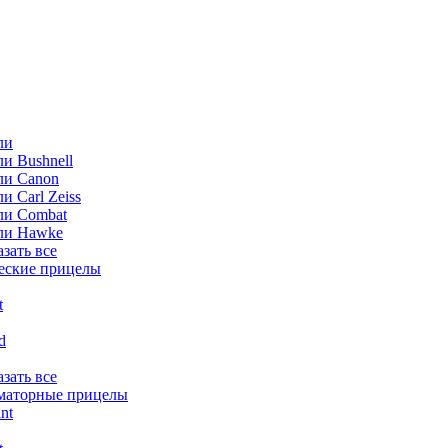
ли
и Bushnell
ли Canon
и Carl Zeiss
ли Combat
ли Hawke
азать все
еские прицелы
t
ld
азать все
маторные прицелы
nt