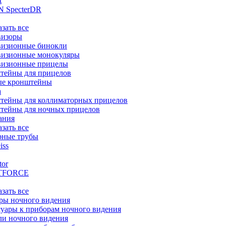
t
 SpecterDR
азать все
визоры
визионные бинокли
визионные монокуляры
визионные прицелы
тейны для прицелов
ые кронштейны
а
тейны для коллиматорных прицелов
тейны для ночных прицелов
ания
азать все
рные трубы
iss
tor
TFORCE
азать все
ры ночного видения
уары к приборам ночного видения
ли ночного видения