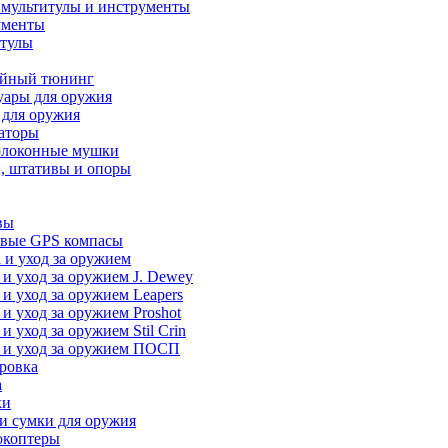
 мультитулы и инструменты
ументы
итулы
йный тюнинг
уары для оружия
 для оружия
аторы
олоконные мушки
, штативы и опоры
вы
вые GPS компасы
 и уход за оружием
 и уход за оружием J. Dewey
 и уход за оружием Leapers
 и уход за оружием Proshot
 и уход за оружием Stil Crin
 и уход за оружием ПОСП
ровка
а
ки
и сумки для оружия
окоптеры