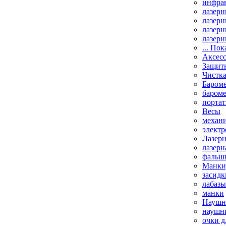
инфрак
лазерн
лазерн
лазерн
лазерн
... Пок
Аксесс
Защит
Чистк
Бароме
баром
порта
Весы
механи
элект
Лазерн
лазерн
фальш
Манки,
засидк
лабазы
манки
Наушни
наушни
очки д