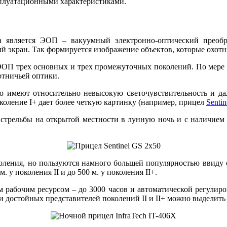
сплуатационными характеристиками.
 является ЭОП – вакуумный электронно-оптический преобра
й экран. Так формируется изображение объектов, которые охотн
ЭОП трех основных и трех промежуточных поколений. По мере у
отничьей оптики.
о имеют относительно невысокую светочувствительность и дал
околение I+ дает более четкую картинку (например, прицел
Senti
стрельбы на открытой местности в лунную ночь и с наличием
коления, но пользуются намного большей популярностью ввиду
 у поколения II и до 500 м. у поколения II+.
рабочим ресурсом – до 3000 часов и автоматической регулиро
ди достойных представителей поколений II и II+ можно выделит