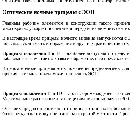
Они отличаются не только конструкцией, но и некоторыми эк
Оптические ночные прицелы с ЭОП
Главным рабочим элементом в конструкции такого прицела
многократно ускоряет последние и передает на люминесцентны
В настоящее время прицелы ночного видения выпускаются с 
повышалась четкость изображения и другие характеристики ох
Прицелы поколений I и I+
– наиболее доступны по цене, н
наблюдается размытое по краям изображение, в то время как п
В целом ночные прицелы этих поколений предназначены для 
оружия – сильная отдача может повредить ЭОП.
Прицелы поколений II и II+
– стоят дороже моделей 1го по
Максимальное расстояние для прицеливания составляет до 300 м.
От своих предшественников эти прицелы отличаются большим 
более четкую картинку при охоте на открытой местности. Сре