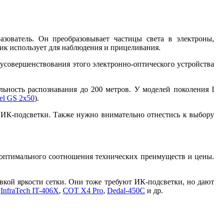
зователь. Он преобразовывает частицы света в электроны,
ик использует для наблюдения и прицеливания.
совершенствования этого электронно-оптического устройства
ьность распознавания до 200 метров. У моделей поколения I
nel GS 2x50
).
 ИК-подсветки. Также нужно внимательно отнестись к выбору
 оптимального соотношения технических преимуществ и цены.
вкой яркости сетки. Они тоже требуют ИК-подсветки, но дают
ь
InfraTech IT-406X
,
СОТ X4 Pro
,
Dedal-450C
и др.