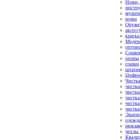
Ножи,
инстр
мульт
ножи
Оруже
аксесс
краска
Модер
оптов
Сошки
опоры
сошки
штати
Цифро
Чистка
чистка
чистка
чистка
чистка
чистка
Экипи
одежд
рюкза
чехлы 
Квадр