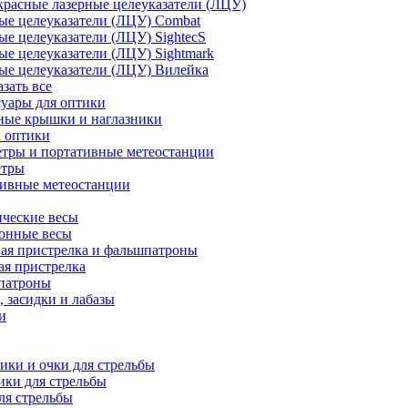
расные лазерные целеуказатели (ЛЦУ)
ые целеуказатели (ЛЦУ) Combat
ые целеуказатели (ЛЦУ) SightecS
ые целеуказатели (ЛЦУ) Sightmark
ые целеуказатели (ЛЦУ) Вилейка
азать все
уары для оптики
ные крышки и наглазники
а оптики
тры и портативные метеостанции
етры
тивные метеостанции
ческие весы
ронные весы
ая пристрелка и фальшпатроны
ая пристрелка
патроны
 засидки и лабазы
и
ки и очки для стрельбы
ки для стрельбы
ля стрельбы