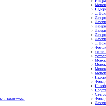
Инфра
Монок
Недор
... Пок
Лазер
Лазерн
Лазерн
Лазер
Лазерн
Лазерн
... Пок
Фотол
фотоло
фотол
Монок
Моноку
Монок
Моноку
Недор
Фонар
Налоб
Подст
Свето
Фонари
Лазерн