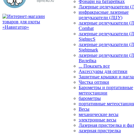
Фонари на батарейках
Лазерные целеуказатели 
инфракрасные лазерные
целеуказатели (ЛЦУ)
лазерные целеуказатели (
Combat
лазерные целеуказатели (
SightecS
лазерные целеуказатели (
Sightmark
лазерные целеуказатели (
Вилейка
... Показать все
Аксессуары для оптики
Защитные крышки и нагла
Чистка оптики
Барометры и портативные
метеостанции
барометры
портативные метеостанци
Весы
механические весы
электронные весы
Лазерная пристрелка и ф
лазерная пристрелка