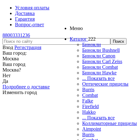
Условия оплаты
Доставка
Гарантия
Вопрос-ответ
Меню
88003331236
Каталог
222
Бинокли
Вход
Регистрация
Бинокли Bushnell
Ваш город:
Бинокли Canon
Москва
Бинокли Carl Zeiss
Ваш город
Бинокли Combat
Москва
?
Бинокли Hawke
Нет
... Показать все
Да
Оптические прицелы
Подробнее о доставке
Burris
Изменить город
Combat
Falke
Firefield
Hakko
... Показать все
Коллиматорные прицелы
Aimpoint
Burris