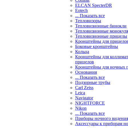
Combat
ELCAN SpecterDR
Eotech
... Показать все
Тепловизоры
Тепловизионные бинокли
Тепловизионные монокул
Тепловизионные прицелы
Кронштейны для прицело
Боковые кронштейны
Кольца
Кронштейны для коллима
прицелов
Кронштейны для ночных 
Основания
... Показать все
Подзорные трубы
Carl Zeiss
Leica
Navigator
NIGHTFORCE
Nikon
... Показать все
Приборы ночного видени
Аксессуары к приборам н