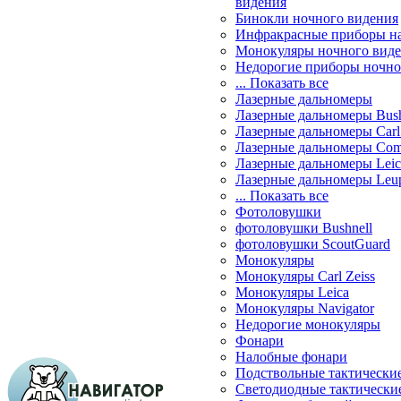
видения
Бинокли ночного видения
Инфракрасные приборы н
Монокуляры ночного вид
Недорогие приборы ночно
... Показать все
Лазерные дальномеры
Лазерные дальномеры Bush
Лазерные дальномеры Carl 
Лазерные дальномеры Com
Лазерные дальномеры Leic
Лазерные дальномеры Leu
... Показать все
Фотоловушки
фотоловушки Bushnell
фотоловушки ScoutGuard
Монокуляры
Монокуляры Carl Zeiss
Монокуляры Leica
Монокуляры Navigator
Недорогие монокуляры
Фонари
Налобные фонари
Подствольные тактически
Светодиодные тактически