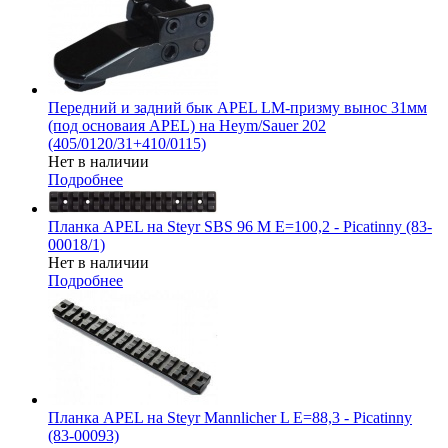
Передний и задний бык APEL LM-призму вынос 31мм
(под основаия APEL) на Heym/Sauer 202
(405/0120/31+410/0115)
Нет в наличии
Подробнее
Планка APEL на Steyr SBS 96 M E=100,2 - Picatinny (83-
00018/1)
Нет в наличии
Подробнее
Планка APEL на Steyr Mannlicher L E=88,3 - Picatinny
(83-00093)