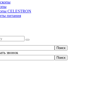
скопы
копы
копы CELESTRON
нты питания
зать звонок