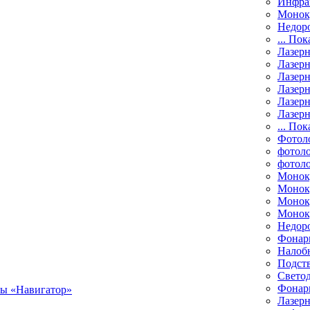
Инфра
Монок
Недор
... Пок
Лазер
Лазерн
Лазерн
Лазер
Лазерн
Лазерн
... Пок
Фотол
фотоло
фотол
Монок
Моноку
Монок
Моноку
Недор
Фонар
Налоб
Подст
Свето
Фонари
Лазерн