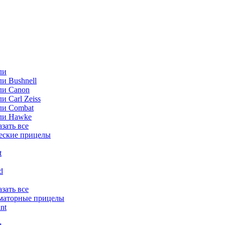
ли
и Bushnell
ли Canon
и Carl Zeiss
ли Combat
ли Hawke
азать все
еские прицелы
t
ld
азать все
маторные прицелы
nt