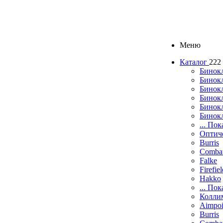
Меню
Каталог
222
Бинок
Бинокл
Бинок
Бинокл
Бинок
Бинок
... Пок
Оптич
Burris
Comba
Falke
Firefie
Hakko
... Пок
Колли
Aimpoi
Burris