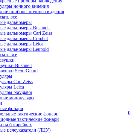
красные приборы наблюдения
уляры ночного видения
огие приборы ночного видения
азать все
ные дальномеры
ые дальномеры Bushnell
ые дальномеры Carl Zeiss
ные дальномеры Combat
ые дальномеры Leica
ые дальномеры Leupold
азать все
овушки
вушки Bushnell
овушки ScoutGuard
уляры
ляры Carl Zeiss
уляры Leica
ляры Navigator
огие монокуляры
и
ные фонари
0
вольные тактические фонари
диодные тактические фонари
 на батарейках
ые целеуказатели (ЛЦУ)