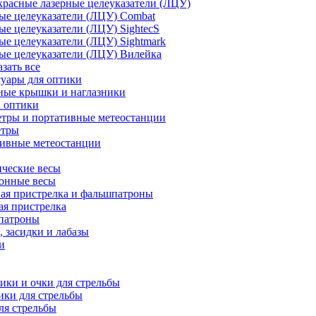
расные лазерные целеуказатели (ЛЦУ)
ые целеуказатели (ЛЦУ) Combat
ые целеуказатели (ЛЦУ) SightecS
ые целеуказатели (ЛЦУ) Sightmark
ые целеуказатели (ЛЦУ) Вилейка
азать все
уары для оптики
ные крышки и наглазники
а оптики
тры и портативные метеостанции
етры
тивные метеостанции
ческие весы
ронные весы
ая пристрелка и фальшпатроны
ая пристрелка
патроны
 засидки и лабазы
и
ки и очки для стрельбы
ки для стрельбы
ля стрельбы