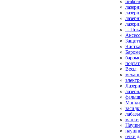
инфрак
лазерн
лазерн
лазерн
лазерн
... Пок
Аксесс
Защит
Чистк
Бароме
баром
порта
Весы
механи
элект
Лазерн
лазерн
фальш
Манки,
засидк
лабазы
манки
Наушни
наушни
очки д