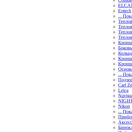
Comba
ELCAN
Eotech
... Пок
Тепло
Тепло
Тепло
Тепло
Кронш
Боков
Кольц
Кронш
Кронш
Основ
... Пок
Подзо
Carl Ze
Leica
Naviga
NIGH
Nikon
... Пок
Прибо
Аксесс
Бинок