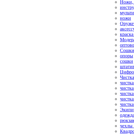
Ножи,
инстр
мульт
ножи
Оруже
аксесс
краска
Модер
оптов
Сошки
опоры
сошки
штати
Цифро
Чистка
чистка
чистка
чистка
чистка
чистка
Экипи
одежд
рюкза
чехлы 
Квадр