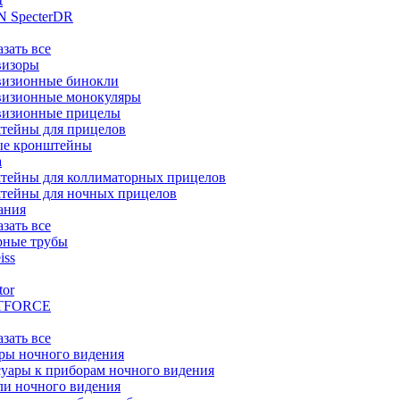
t
 SpecterDR
азать все
визоры
визионные бинокли
визионные монокуляры
визионные прицелы
тейны для прицелов
ые кронштейны
а
тейны для коллиматорных прицелов
тейны для ночных прицелов
ания
азать все
рные трубы
iss
tor
TFORCE
азать все
ры ночного видения
уары к приборам ночного видения
ли ночного видения