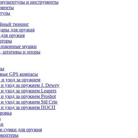
 мультитулы и инструменты
ументы
итулы
йный тюнинг
уары для оружия
 для оружия
аторы
олоконные мушки
, штативы и опоры
вы
вые GPS компасы
 и уход за оружием
 и уход за оружием J. Dewey
 и уход за оружием Leapers
 и уход за оружием Proshot
 и уход за оружием Stil Crin
 и уход за оружием ПОСП
ровка
а
ки
и сумки для оружия
окоптеры