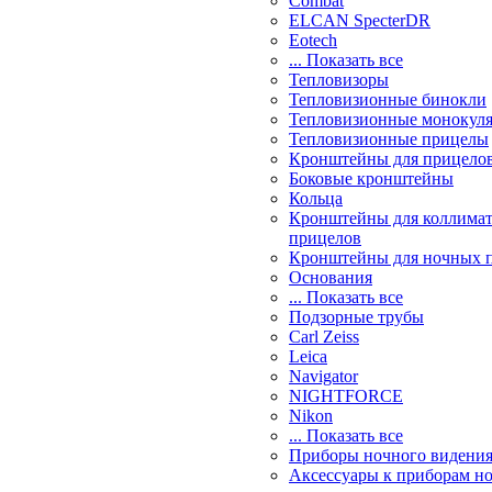
Combat
ELCAN SpecterDR
Eotech
... Показать все
Тепловизоры
Тепловизионные бинокли
Тепловизионные монокул
Тепловизионные прицелы
Кронштейны для прицело
Боковые кронштейны
Кольца
Кронштейны для коллима
прицелов
Кронштейны для ночных 
Основания
... Показать все
Подзорные трубы
Carl Zeiss
Leica
Navigator
NIGHTFORCE
Nikon
... Показать все
Приборы ночного видени
Аксессуары к приборам н