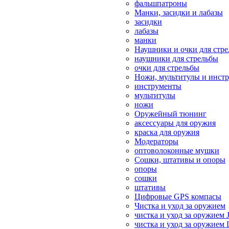
фальшпатроны
Манки, засидки и лабазы
засидки
лабазы
манки
Наушники и очки для стр
наушники для стрельбы
очки для стрельбы
Ножи, мультитулы и инст
инструменты
мультитулы
ножи
Оружейный тюнинг
аксессуары для оружия
краска для оружия
Модераторы
оптоволоконные мушки
Сошки, штативы и опоры
опоры
сошки
штативы
Цифровые GPS компасы
Чистка и уход за оружием
чистка и уход за оружием 
чистка и уход за оружием 