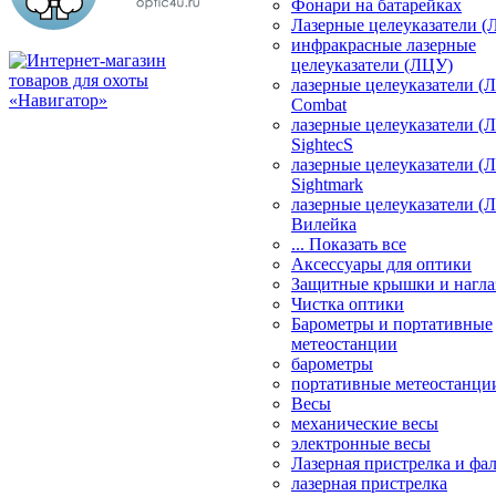
Фонари на батарейках
Лазерные целеуказатели 
инфракрасные лазерные
целеуказатели (ЛЦУ)
лазерные целеуказатели (
Combat
лазерные целеуказатели (
SightecS
лазерные целеуказатели (
Sightmark
лазерные целеуказатели (
Вилейка
... Показать все
Аксессуары для оптики
Защитные крышки и нагла
Чистка оптики
Барометры и портативные
метеостанции
барометры
портативные метеостанци
Весы
механические весы
электронные весы
Лазерная пристрелка и ф
лазерная пристрелка