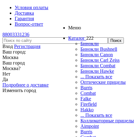
Условия оплаты
Доставка
Гарантия
Вопрос-ответ
Меню
88003331236
Каталог
222
Бинокли
Вход
Регистрация
Бинокли Bushnell
Ваш город:
Бинокли Canon
Москва
Бинокли Carl Zeiss
Ваш город
Бинокли Combat
Москва
?
Бинокли Hawke
Нет
... Показать все
Да
Оптические прицелы
Подробнее о доставке
Burris
Изменить город
Combat
Falke
Firefield
Hakko
... Показать все
Коллиматорные прицелы
Aimpoint
Burris