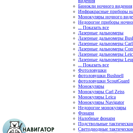
видения
Бинокли ночного видения
Инфракрасные приборы н
Монокуляры ночного вид
Недорогие приборы ночно
... Показать все
Лазерные дальномеры
Лазерные дальномеры Bush
Лазерные дальномеры Carl 
Лазерные дальномеры Com
Лазерные дальномеры Leic
Лазерные дальномеры Leu
... Показать все
Фотоловушки
фотоловушки Bushnell
фотоловушки ScoutGuard
Монокуляры
Монокуляры Carl Zeiss
Монокуляры Leica
Монокуляры Navigator
Недорогие монокуляры
Фонари
Налобные фонари
Подствольные тактически
Светодиодные тактически