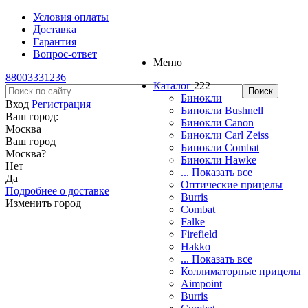
Условия оплаты
Доставка
Гарантия
Вопрос-ответ
Меню
88003331236
Каталог
222
Бинокли
Вход
Регистрация
Бинокли Bushnell
Ваш город:
Бинокли Canon
Москва
Бинокли Carl Zeiss
Ваш город
Бинокли Combat
Москва
?
Бинокли Hawke
Нет
... Показать все
Да
Оптические прицелы
Подробнее о доставке
Burris
Изменить город
Combat
Falke
Firefield
Hakko
... Показать все
Коллиматорные прицелы
Aimpoint
Burris