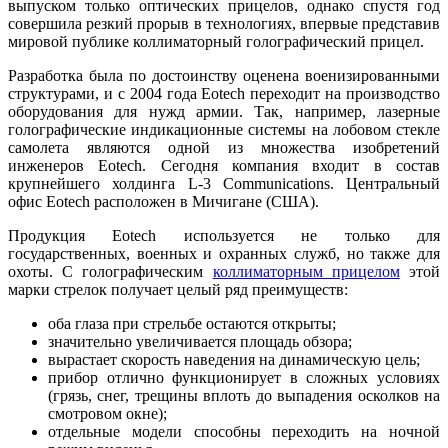
выпуском только оптических прицелов, однако спустя год
совершила резкий прорыв в технологиях, впервые представив
мировой публике коллиматорный голографический прицел.
Разработка была по достоинству оценена военизированными
структурами, и с 2004 года Eotech переходит на производство
оборудования для нужд армии. Так, например, лазерные
голографические индикационные системы на лобовом стекле
самолета являются одной из множества изобретений
инженеров Eotech. Сегодня компания входит в состав
крупнейшего холдинга L-3 Communications. Центральный
офис Eotech расположен в Мичигане (США).
Продукция Eotech используется не только для
государственных, военных и охранных служб, но также для
охоты. С голографическим
коллиматорным прицелом
этой
марки стрелок получает целый ряд преимуществ:
оба глаза при стрельбе остаются открыты;
значительно увеличивается площадь обзора;
вырастает скорость наведения на динамическую цель;
прибор отлично функционирует в сложных условиях
(грязь, снег, трещины вплоть до выпадения осколков на
смотровом окне);
отдельные модели способны переходить на ночной