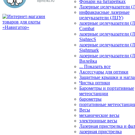
Фонари на батарейках
Лазерные целеуказатели 
инфракрасные лазерные
целеуказатели (ЛЦУ)
лазерные целеуказатели (
Combat
лазерные целеуказатели (
SightecS
лазерные целеуказатели (
Sightmark
лазерные целеуказатели (
Вилейка
... Показать все
Аксессуары для оптики
Защитные крышки и нагла
Чистка оптики
Барометры и портативные
метеостанции
барометры
портативные метеостанци
Весы
механические весы
электронные весы
Лазерная пристрелка и ф
лазерная пристрелка