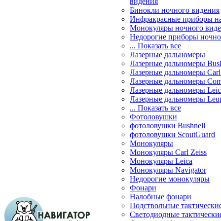
видения
Бинокли ночного видения
Инфракрасные приборы н
Монокуляры ночного вид
Недорогие приборы ночно
... Показать все
Лазерные дальномеры
Лазерные дальномеры Bush
Лазерные дальномеры Carl 
Лазерные дальномеры Com
Лазерные дальномеры Leic
Лазерные дальномеры Leu
... Показать все
Фотоловушки
фотоловушки Bushnell
фотоловушки ScoutGuard
Монокуляры
Монокуляры Carl Zeiss
Монокуляры Leica
Монокуляры Navigator
Недорогие монокуляры
Фонари
Налобные фонари
Подствольные тактически
Светодиодные тактически