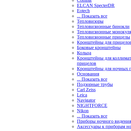
Combat
ELCAN SpecterDR
Eotech
... Показать все
Тепловизоры
Тепловизионные бинокли
Тепловизионные монокул
Тепловизионные прицелы
Кронштейны для прицело
Боковые кронштейны
Кольца
Кронштейны для коллима
прицелов
Кронштейны для ночных 
Основания
... Показать все
Подзорные трубы
Carl Zeiss
Leica
Navigator
NIGHTFORCE
Nikon
... Показать все
Приборы ночного видени
Аксессуары к приборам н