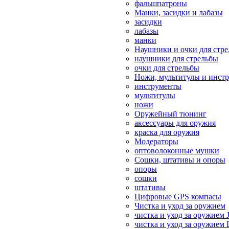
фальшпатроны
Манки, засидки и лабазы
засидки
лабазы
манки
Наушники и очки для стр
наушники для стрельбы
очки для стрельбы
Ножи, мультитулы и инст
инструменты
мультитулы
ножи
Оружейный тюнинг
аксессуары для оружия
краска для оружия
Модераторы
оптоволоконные мушки
Сошки, штативы и опоры
опоры
сошки
штативы
Цифровые GPS компасы
Чистка и уход за оружием
чистка и уход за оружием 
чистка и уход за оружием 