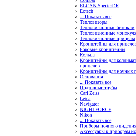
Combat
ELCAN SpecterDR
Eotech
... Показать все
Тепловизоры
Тепловизионные бинокли
Тепловизионные монокул
Тепловизионные прицелы
Кронштейны для прицело
Боковые кронштейны
Кольца
Кронштейны для коллима
прицелов
Кронштейны для ночных 
Основания
... Показать все
Подзорные трубы
Carl Zeiss
Leica
Navigator
NIGHTFORCE
Nikon
... Показать все
Приборы ночного видени
Аксессуары к приборам н