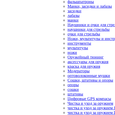
фальшпатроны
Манки, засидки и лабазы
засидки
лабазы
манки
Наушники и очки для стр
наушники для стрельбы
очки для стрельбы
Ножи, мультитулы и инст
инструменты
мультитулы
ножи
Оружейный тюнинг
аксессуары для оружия
краска для оружия
Модераторы
оптоволоконные мушки
Сошки, штативы и опоры
опоры
сошки
штативы
Цифровые GPS компасы
Чистка и уход за оружием
чистка и уход за оружием 
чистка и уход за оружием 