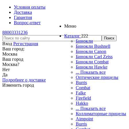
Условия оплаты
Доставка
Гарантия
Вопрос-ответ
Меню
88003331236
Каталог
222
Бинокли
Вход
Регистрация
Бинокли Bushnell
Ваш город:
Бинокли Canon
Москва
Бинокли Carl Zeiss
Ваш город
Бинокли Combat
Москва
?
Бинокли Hawke
Нет
... Показать все
Да
Оптические прицелы
Подробнее о доставке
Burris
Изменить город
Combat
Falke
Firefield
Hakko
... Показать все
Коллиматорные прицелы
Aimpoint
Burris