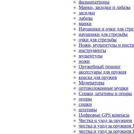
фальшпатроны
Манки, засидки и лабазы
засидки
лабазы
манки
Наушники и очки для стр
наушники для стрельбы
очки для стрельбы
Ножи, мультитулы и инст
инструменты
мультитулы
ножи
Оружейный тюнинг
аксессуары для оружия
краска для оружия
Модераторы
оптоволоконные мушки
Сошки, штативы и опоры
опоры
сошки
штативы
Цифровые GPS компасы
Чистка и уход за оружием
чистка и уход за оружием 
чистка и уход за оружием 