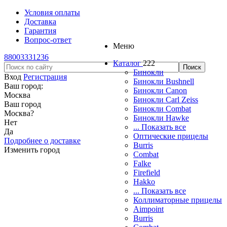
Условия оплаты
Доставка
Гарантия
Вопрос-ответ
Меню
88003331236
Каталог
222
Бинокли
Вход
Регистрация
Бинокли Bushnell
Ваш город:
Бинокли Canon
Москва
Бинокли Carl Zeiss
Ваш город
Бинокли Combat
Москва
?
Бинокли Hawke
Нет
... Показать все
Да
Оптические прицелы
Подробнее о доставке
Burris
Изменить город
Combat
Falke
Firefield
Hakko
... Показать все
Коллиматорные прицелы
Aimpoint
Burris