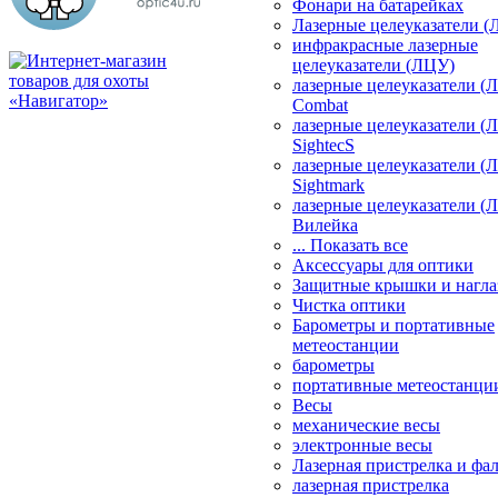
Фонари на батарейках
Лазерные целеуказатели 
инфракрасные лазерные
целеуказатели (ЛЦУ)
лазерные целеуказатели (
Combat
лазерные целеуказатели (
SightecS
лазерные целеуказатели (
Sightmark
лазерные целеуказатели (
Вилейка
... Показать все
Аксессуары для оптики
Защитные крышки и нагла
Чистка оптики
Барометры и портативные
метеостанции
барометры
портативные метеостанци
Весы
механические весы
электронные весы
Лазерная пристрелка и ф
лазерная пристрелка