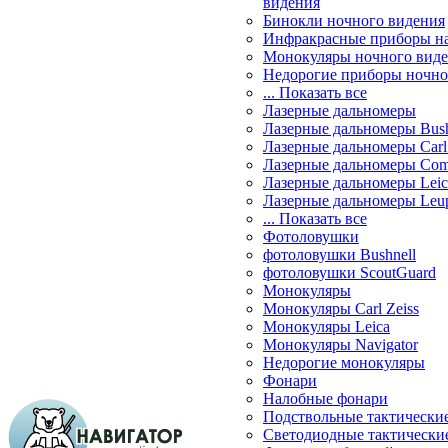
видения
Бинокли ночного видения
Инфракрасные приборы н
Монокуляры ночного вид
Недорогие приборы ночно
... Показать все
Лазерные дальномеры
Лазерные дальномеры Bush
Лазерные дальномеры Carl 
Лазерные дальномеры Com
Лазерные дальномеры Leic
Лазерные дальномеры Leu
... Показать все
Фотоловушки
фотоловушки Bushnell
фотоловушки ScoutGuard
Монокуляры
Монокуляры Carl Zeiss
Монокуляры Leica
Монокуляры Navigator
Недорогие монокуляры
Фонари
Налобные фонари
Подствольные тактически
Светодиодные тактически