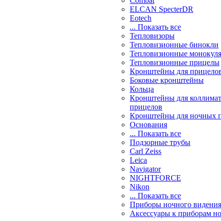
Combat
ELCAN SpecterDR
Eotech
... Показать все
Тепловизоры
Тепловизионные бинокли
Тепловизионные монокул
Тепловизионные прицелы
Кронштейны для прицело
Боковые кронштейны
Кольца
Кронштейны для коллима
прицелов
Кронштейны для ночных 
Основания
... Показать все
Подзорные трубы
Carl Zeiss
Leica
Navigator
NIGHTFORCE
Nikon
... Показать все
Приборы ночного видени
Аксессуары к приборам н