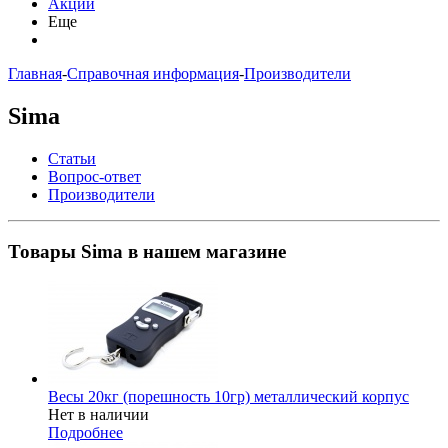
Акции
Еще
Главная
-
Справочная информация
-
Производители
Sima
Статьи
Вопрос-ответ
Производители
Товары Sima в нашем магазине
Весы 20кг (порешность 10гр) металлический корпус
Нет в наличии
Подробнее