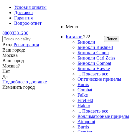
Условия оплаты
Доставка
Гарантия
Вопрос-ответ
Меню
88003331236
Каталог
222
Бинокли
Вход
Регистрация
Бинокли Bushnell
Ваш город:
Бинокли Canon
Москва
Бинокли Carl Zeiss
Ваш город
Бинокли Combat
Москва
?
Бинокли Hawke
Нет
... Показать все
Да
Оптические прицелы
Подробнее о доставке
Burris
Изменить город
Combat
Falke
Firefield
Hakko
... Показать все
Коллиматорные прицелы
Aimpoint
Burris