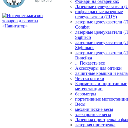
Фонари на батарейках
Лазерные целеуказатели 
инфракрасные лазерные
целеуказатели (ЛЦУ)
лазерные целеуказатели (
Combat
лазерные целеуказатели (
SightecS
лазерные целеуказатели (
Sightmark
лазерные целеуказатели (
Вилейка
... Показать все
Аксессуары для оптики
Защитные крышки и нагла
Чистка оптики
Барометры и портативные
метеостанции
барометры
портативные метеостанци
Весы
механические весы
электронные весы
Лазерная пристрелка и ф
лазерная пристрелка