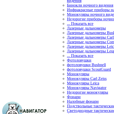
видения
Бинокли ночного видения
Инфракрасные приборы н
Монокуляры ночного вид
Недорогие приборы ночно
... Показать все
Лазерные дальномеры
Лазерные дальномеры Bush
Лазерные дальномеры Carl 
Лазерные дальномеры Com
Лазерные дальномеры Leic
Лазерные дальномеры Leu
... Показать все
Фотоловушки
фотоловушки Bushnell
фотоловушки ScoutGuard
Монокуляры
Монокуляры Carl Zeiss
Монокуляры Leica
Монокуляры Navigator
Недорогие монокуляры
Фонари
Налобные фонари
Подствольные тактически
Светодиодные тактически