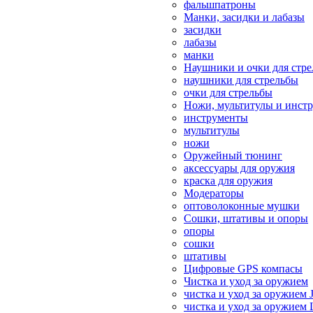
фальшпатроны
Манки, засидки и лабазы
засидки
лабазы
манки
Наушники и очки для стр
наушники для стрельбы
очки для стрельбы
Ножи, мультитулы и инст
инструменты
мультитулы
ножи
Оружейный тюнинг
аксессуары для оружия
краска для оружия
Модераторы
оптоволоконные мушки
Сошки, штативы и опоры
опоры
сошки
штативы
Цифровые GPS компасы
Чистка и уход за оружием
чистка и уход за оружием 
чистка и уход за оружием 