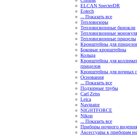
Combat
ELCAN SpecterDR
Eotech
... Показать все
Тепловизоры
Тепловизионные бинокли
Тепловизионные монокул
Тепловизионные прицелы
Кронштейны для прицело
Боковые кронштейны
Кольца
Кронштейны для коллима
прицелов
Кронштейны для ночных 
Основания
... Показать все
Подзорные трубы
Carl Zeiss
Leica
Navigator
NIGHTFORCE
Nikon
... Показать все
Приборы ночного видени
Аксессуары к приборам н