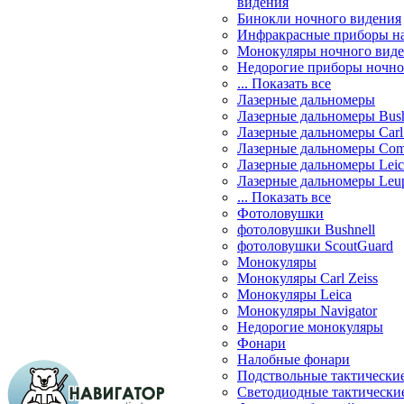
видения
Бинокли ночного видения
Инфракрасные приборы н
Монокуляры ночного вид
Недорогие приборы ночно
... Показать все
Лазерные дальномеры
Лазерные дальномеры Bush
Лазерные дальномеры Carl 
Лазерные дальномеры Com
Лазерные дальномеры Leic
Лазерные дальномеры Leu
... Показать все
Фотоловушки
фотоловушки Bushnell
фотоловушки ScoutGuard
Монокуляры
Монокуляры Carl Zeiss
Монокуляры Leica
Монокуляры Navigator
Недорогие монокуляры
Фонари
Налобные фонари
Подствольные тактически
Светодиодные тактически