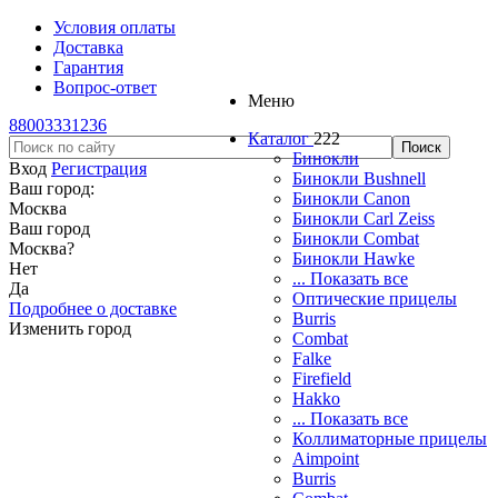
Условия оплаты
Доставка
Гарантия
Вопрос-ответ
Меню
88003331236
Каталог
222
Бинокли
Вход
Регистрация
Бинокли Bushnell
Ваш город:
Бинокли Canon
Москва
Бинокли Carl Zeiss
Ваш город
Бинокли Combat
Москва
?
Бинокли Hawke
Нет
... Показать все
Да
Оптические прицелы
Подробнее о доставке
Burris
Изменить город
Combat
Falke
Firefield
Hakko
... Показать все
Коллиматорные прицелы
Aimpoint
Burris