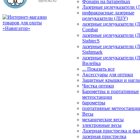
Фонари на батарейках
Лазерные целеуказатели 
инфракрасные лазерные
целеуказатели (ЛЦУ)
лазерные целеуказатели (
Combat
лазерные целеуказатели (
SightecS
лазерные целеуказатели (
Sightmark
лазерные целеуказатели (
Вилейка
... Показать все
Аксессуары для оптики
Защитные крышки и нагла
Чистка оптики
Барометры и портативные
метеостанции
барометры
портативные метеостанци
Весы
механические весы
электронные весы
Лазерная пристрелка и ф
лазерная пристрелка