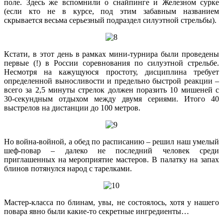
поле. Здесь же вспомнили о снайпинге и Железном сурке
(если кто не в курсе, под этим забавным названием
скрывается весьма серьезный подраздел силуэтной стрельбы).
Кстати, в этот день в рамках мини-турнира были проведены
первые (!) в России соревнования по силуэтной стрельбе.
Несмотря на кажущуюся простоту, дисциплина требует
определенной выносливости и предельно быстрой реакции –
всего за 2,5 минуты стрелок должен поразить 10 мишеней с
30-секундным отдыхом между двумя сериями. Итого 40
выстрелов на дистанции до 100 метров.
Но война-войной, а обед по расписанию – решил наш умелый
шеф-повар – далеко не последний человек среди
приглашенных на мероприятие мастеров. В палатку на запах
блинов потянулся народ с тарелками.
Мастер-класса по блинам, увы, не состоялось, хотя у нашего
повара явно были какие-то секретные ингредиенты…