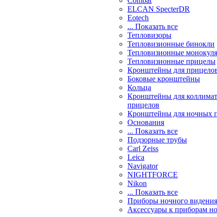
Combat
ELCAN SpecterDR
Eotech
... Показать все
Тепловизоры
Тепловизионные бинокли
Тепловизионные монокул
Тепловизионные прицелы
Кронштейны для прицело
Боковые кронштейны
Кольца
Кронштейны для коллима
прицелов
Кронштейны для ночных 
Основания
... Показать все
Подзорные трубы
Carl Zeiss
Leica
Navigator
NIGHTFORCE
Nikon
... Показать все
Приборы ночного видени
Аксессуары к приборам н