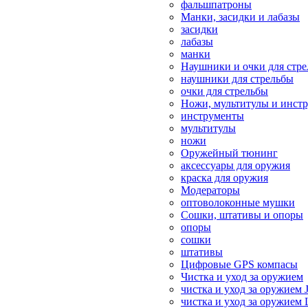
фальшпатроны
Манки, засидки и лабазы
засидки
лабазы
манки
Наушники и очки для стр
наушники для стрельбы
очки для стрельбы
Ножи, мультитулы и инст
инструменты
мультитулы
ножи
Оружейный тюнинг
аксессуары для оружия
краска для оружия
Модераторы
оптоволоконные мушки
Сошки, штативы и опоры
опоры
сошки
штативы
Цифровые GPS компасы
Чистка и уход за оружием
чистка и уход за оружием 
чистка и уход за оружием 