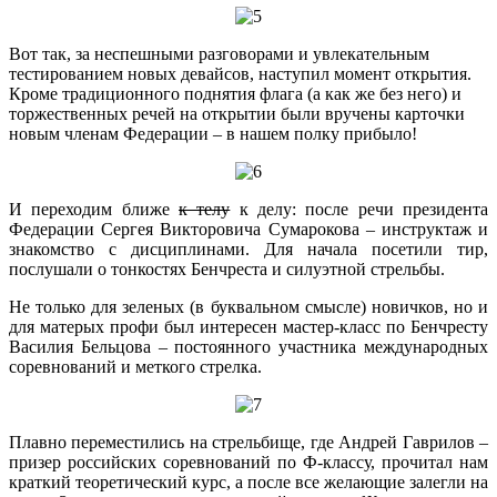
Вот так, за неспешными разговорами и увлекательным
тестированием новых девайсов, наступил момент открытия.
Кроме традиционного поднятия флага (а как же без него) и
торжественных речей на открытии были вручены карточки
новым членам Федерации – в нашем полку прибыло!
И переходим ближе
к телу
к делу: после речи президента
Федерации Сергея Викторовича Сумарокова – инструктаж и
знакомство с дисциплинами. Для начала посетили тир,
послушали о тонкостях Бенчреста и силуэтной стрельбы.
Не только для зеленых (в буквальном смысле) новичков, но и
для матерых профи был интересен мастер-класс по Бенчресту
Василия Бельцова – постоянного участника международных
соревнований и меткого стрелка.
Плавно переместились на стрельбище, где Андрей Гаврилов –
призер российских соревнований по Ф-классу, прочитал нам
краткий теоретический курс, а после все желающие залегли на