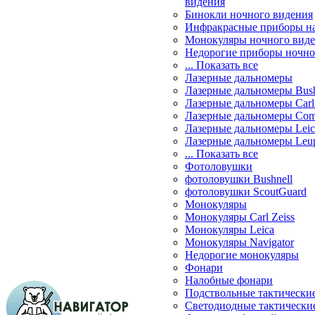
видения
Бинокли ночного видения
Инфракрасные приборы н
Монокуляры ночного вид
Недорогие приборы ночно
... Показать все
Лазерные дальномеры
Лазерные дальномеры Bush
Лазерные дальномеры Carl 
Лазерные дальномеры Com
Лазерные дальномеры Leic
Лазерные дальномеры Leu
... Показать все
Фотоловушки
фотоловушки Bushnell
фотоловушки ScoutGuard
Монокуляры
Монокуляры Carl Zeiss
Монокуляры Leica
Монокуляры Navigator
Недорогие монокуляры
Фонари
Налобные фонари
Подствольные тактически
Светодиодные тактически