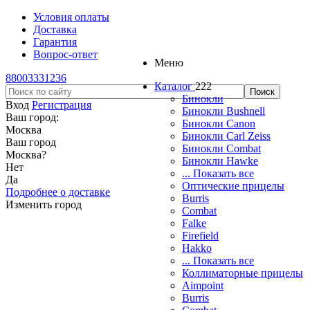
Условия оплаты
Доставка
Гарантия
Вопрос-ответ
Меню
88003331236
Каталог
222
Бинокли
Вход
Регистрация
Бинокли Bushnell
Ваш город:
Бинокли Canon
Москва
Бинокли Carl Zeiss
Ваш город
Бинокли Combat
Москва
?
Бинокли Hawke
Нет
... Показать все
Да
Оптические прицелы
Подробнее о доставке
Burris
Изменить город
Combat
Falke
Firefield
Hakko
... Показать все
Коллиматорные прицелы
Aimpoint
Burris