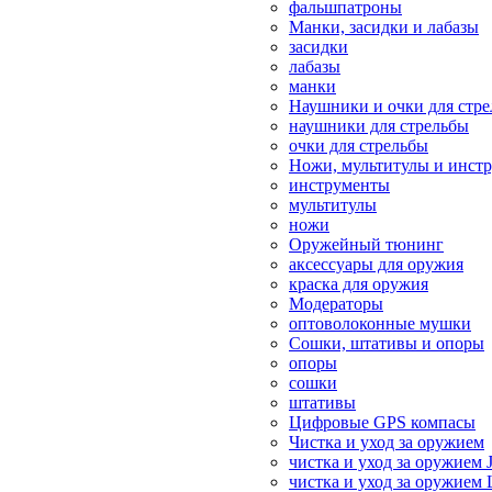
фальшпатроны
Манки, засидки и лабазы
засидки
лабазы
манки
Наушники и очки для стр
наушники для стрельбы
очки для стрельбы
Ножи, мультитулы и инст
инструменты
мультитулы
ножи
Оружейный тюнинг
аксессуары для оружия
краска для оружия
Модераторы
оптоволоконные мушки
Сошки, штативы и опоры
опоры
сошки
штативы
Цифровые GPS компасы
Чистка и уход за оружием
чистка и уход за оружием 
чистка и уход за оружием 