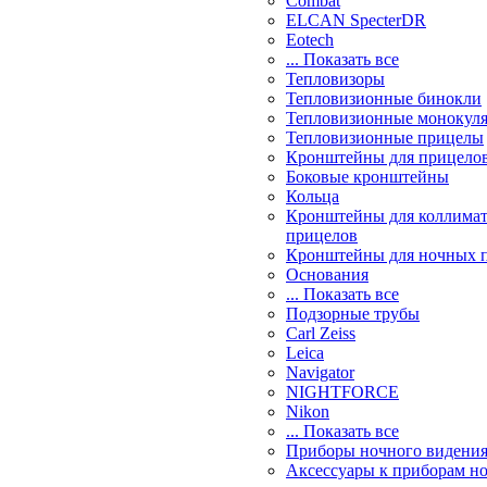
Combat
ELCAN SpecterDR
Eotech
... Показать все
Тепловизоры
Тепловизионные бинокли
Тепловизионные монокул
Тепловизионные прицелы
Кронштейны для прицело
Боковые кронштейны
Кольца
Кронштейны для коллима
прицелов
Кронштейны для ночных 
Основания
... Показать все
Подзорные трубы
Carl Zeiss
Leica
Navigator
NIGHTFORCE
Nikon
... Показать все
Приборы ночного видени
Аксессуары к приборам н