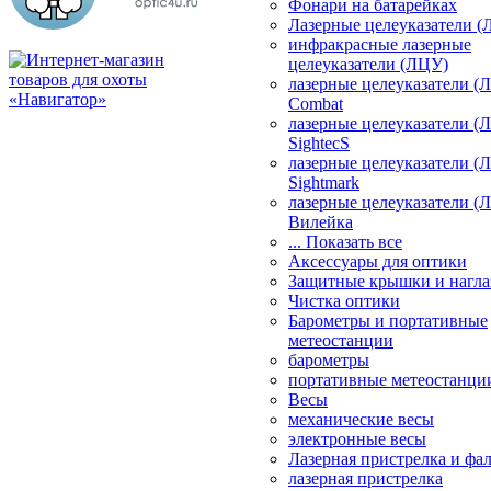
Фонари на батарейках
Лазерные целеуказатели 
инфракрасные лазерные
целеуказатели (ЛЦУ)
лазерные целеуказатели (
Combat
лазерные целеуказатели (
SightecS
лазерные целеуказатели (
Sightmark
лазерные целеуказатели (
Вилейка
... Показать все
Аксессуары для оптики
Защитные крышки и нагла
Чистка оптики
Барометры и портативные
метеостанции
барометры
портативные метеостанци
Весы
механические весы
электронные весы
Лазерная пристрелка и ф
лазерная пристрелка