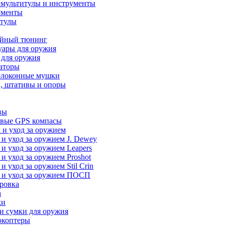
 мультитулы и инструменты
ументы
итулы
йный тюнинг
уары для оружия
 для оружия
аторы
олоконные мушки
, штативы и опоры
вы
вые GPS компасы
 и уход за оружием
 и уход за оружием J. Dewey
 и уход за оружием Leapers
 и уход за оружием Proshot
 и уход за оружием Stil Crin
 и уход за оружием ПОСП
ровка
а
ки
и сумки для оружия
окоптеры