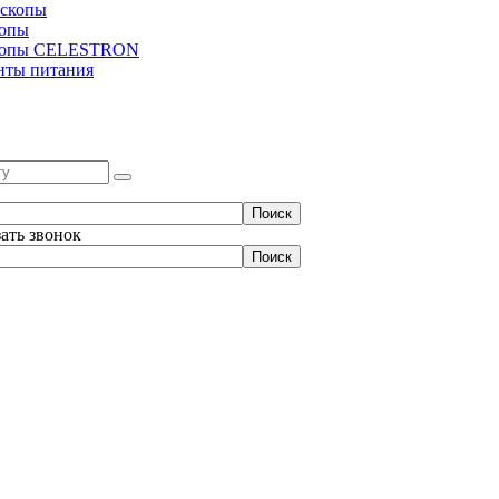
скопы
копы
копы CELESTRON
нты питания
зать звонок