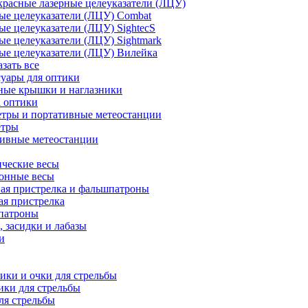
расные лазерные целеуказатели (ЛЦУ)
ые целеуказатели (ЛЦУ) Combat
ые целеуказатели (ЛЦУ) SightecS
ые целеуказатели (ЛЦУ) Sightmark
ые целеуказатели (ЛЦУ) Вилейка
азать все
уары для оптики
ные крышки и наглазники
а оптики
тры и портативные метеостанции
етры
тивные метеостанции
ческие весы
ронные весы
ая пристрелка и фальшпатроны
ая пристрелка
патроны
 засидки и лабазы
и
ки и очки для стрельбы
ки для стрельбы
ля стрельбы