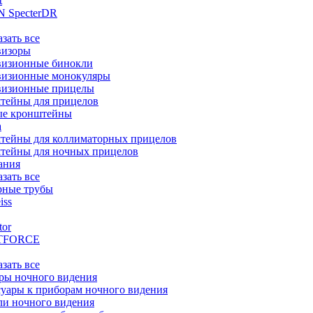
t
 SpecterDR
азать все
визоры
визионные бинокли
визионные монокуляры
визионные прицелы
тейны для прицелов
ые кронштейны
а
тейны для коллиматорных прицелов
тейны для ночных прицелов
ания
азать все
рные трубы
iss
tor
TFORCE
азать все
ры ночного видения
уары к приборам ночного видения
ли ночного видения