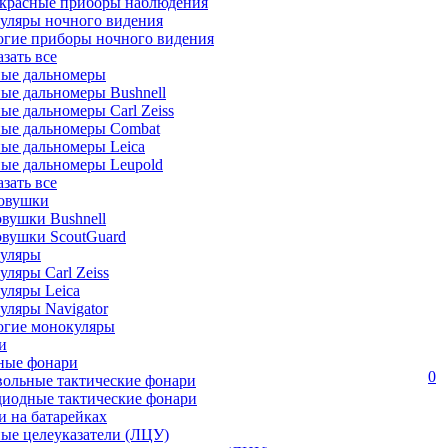
красные приборы наблюдения
уляры ночного видения
огие приборы ночного видения
азать все
ные дальномеры
ые дальномеры Bushnell
ые дальномеры Carl Zeiss
ные дальномеры Combat
ые дальномеры Leica
ые дальномеры Leupold
азать все
овушки
вушки Bushnell
овушки ScoutGuard
уляры
ляры Carl Zeiss
уляры Leica
ляры Navigator
огие монокуляры
и
ные фонари
0
вольные тактические фонари
диодные тактические фонари
 на батарейках
ые целеуказатели (ЛЦУ)