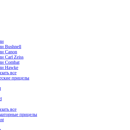
ли
и Bushnell
ли Canon
и Carl Zeiss
ли Combat
ли Hawke
азать все
еские прицелы
t
ld
азать все
маторные прицелы
nt