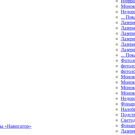
Инфра
Монок
Недор
... Пок
Лазер
Лазерн
Лазерн
Лазер
Лазерн
Лазерн
... Пок
Фотол
фотоло
фотол
Монок
Моноку
Монок
Моноку
Недор
Фонар
Налоб
Подст
Свето
Фонари
Лазерн