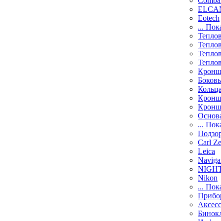
Comba
ELCAN
Eotech
... Пок
Тепло
Тепло
Тепло
Тепло
Кронш
Боков
Кольц
Кронш
Кронш
Основ
... Пок
Подзо
Carl Ze
Leica
Naviga
NIGH
Nikon
... Пок
Прибо
Аксесс
Бинок