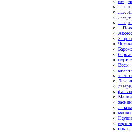
инфрак
лазерн
лазерн
лазерн
лазерн
... Пок
Аксесс
Защит
Чистк
Бароме
баром
порта
Весы
механи
элект
Лазерн
лазерн
фальш
Манки,
засидк
лабазы
манки
Наушни
наушни
очки д