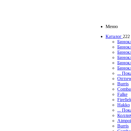
Меню
Каталог
222
Бинок
Бинокл
Бинок
Бинокл
Бинок
Бинок
... Пок
Оптич
Burris
Comba
Falke
Firefie
Hakko
... Пок
Колли
Aimpoi
Burris