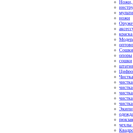
Ножи,
инстр
мульт
ножи
Оруже
аксесс
краска
Модер
оптов
Сошки
опоры
сошки
штати
Цифро
Чистка
чистка
чистка
чистка
чистка
чистка
Экипи
одежд
рюкза
чехлы 
Квадр