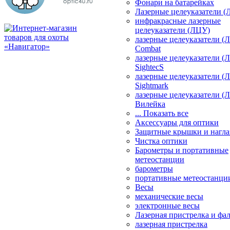
Фонари на батарейках
Лазерные целеуказатели 
инфракрасные лазерные
целеуказатели (ЛЦУ)
лазерные целеуказатели (
Combat
лазерные целеуказатели (
SightecS
лазерные целеуказатели (
Sightmark
лазерные целеуказатели (
Вилейка
... Показать все
Аксессуары для оптики
Защитные крышки и нагла
Чистка оптики
Барометры и портативные
метеостанции
барометры
портативные метеостанци
Весы
механические весы
электронные весы
Лазерная пристрелка и ф
лазерная пристрелка