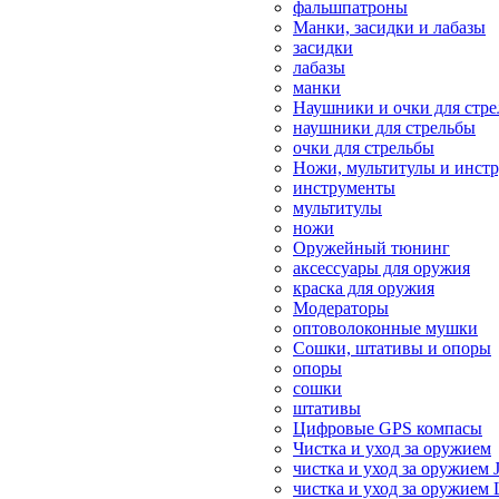
фальшпатроны
Манки, засидки и лабазы
засидки
лабазы
манки
Наушники и очки для стр
наушники для стрельбы
очки для стрельбы
Ножи, мультитулы и инст
инструменты
мультитулы
ножи
Оружейный тюнинг
аксессуары для оружия
краска для оружия
Модераторы
оптоволоконные мушки
Сошки, штативы и опоры
опоры
сошки
штативы
Цифровые GPS компасы
Чистка и уход за оружием
чистка и уход за оружием 
чистка и уход за оружием 