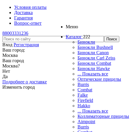
Условия оплаты
Доставка
Гарантия
Вопрос-ответ
Меню
88003331236
Каталог
222
Бинокли
Вход
Регистрация
Бинокли Bushnell
Ваш город:
Бинокли Canon
Москва
Бинокли Carl Zeiss
Ваш город
Бинокли Combat
Москва
?
Бинокли Hawke
Нет
... Показать все
Да
Оптические прицелы
Подробнее о доставке
Burris
Изменить город
Combat
Falke
Firefield
Hakko
... Показать все
Коллиматорные прицелы
Aimpoint
Burris