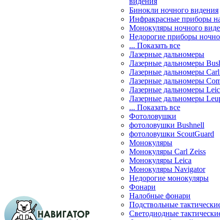
видения
Бинокли ночного видения
Инфракрасные приборы н
Монокуляры ночного вид
Недорогие приборы ночно
... Показать все
Лазерные дальномеры
Лазерные дальномеры Bush
Лазерные дальномеры Carl 
Лазерные дальномеры Com
Лазерные дальномеры Leic
Лазерные дальномеры Leu
... Показать все
Фотоловушки
фотоловушки Bushnell
фотоловушки ScoutGuard
Монокуляры
Монокуляры Carl Zeiss
Монокуляры Leica
Монокуляры Navigator
Недорогие монокуляры
Фонари
Налобные фонари
Подствольные тактически
Светодиодные тактически