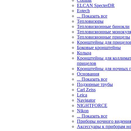
Combat
ELCAN SpecterDR
Eotech
... Показать все
Тепловизоры
Тепловизионные бинокли
Тепловизионные монокул
Тепловизионные прицелы
Кронштейны для прицело
Боковые кронштейны
Кольца
Кронштейны для коллима
прицелов
Кронштейны для ночных 
Основания
... Показать все
Подзорные трубы
Carl Zeiss
Leica
Navigator
NIGHTFORCE
Nikon
... Показать все
Приборы ночного видени
Аксессуары к приборам н