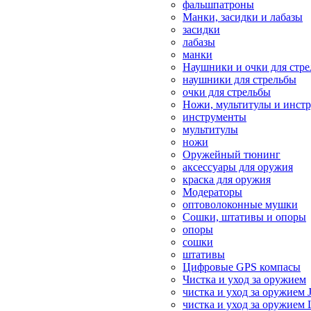
фальшпатроны
Манки, засидки и лабазы
засидки
лабазы
манки
Наушники и очки для стр
наушники для стрельбы
очки для стрельбы
Ножи, мультитулы и инст
инструменты
мультитулы
ножи
Оружейный тюнинг
аксессуары для оружия
краска для оружия
Модераторы
оптоволоконные мушки
Сошки, штативы и опоры
опоры
сошки
штативы
Цифровые GPS компасы
Чистка и уход за оружием
чистка и уход за оружием 
чистка и уход за оружием 