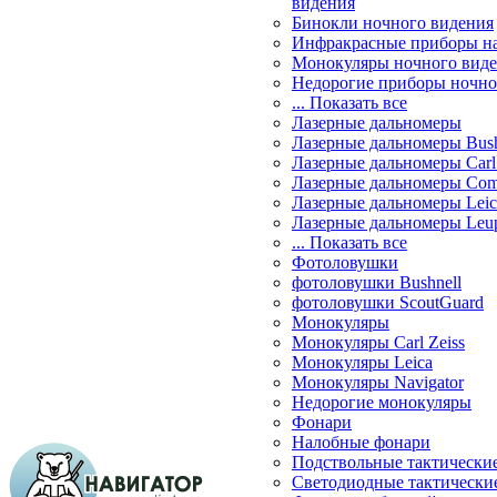
видения
Бинокли ночного видения
Инфракрасные приборы н
Монокуляры ночного вид
Недорогие приборы ночно
... Показать все
Лазерные дальномеры
Лазерные дальномеры Bush
Лазерные дальномеры Carl 
Лазерные дальномеры Com
Лазерные дальномеры Leic
Лазерные дальномеры Leu
... Показать все
Фотоловушки
фотоловушки Bushnell
фотоловушки ScoutGuard
Монокуляры
Монокуляры Carl Zeiss
Монокуляры Leica
Монокуляры Navigator
Недорогие монокуляры
Фонари
Налобные фонари
Подствольные тактически
Светодиодные тактически