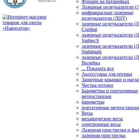
Фонари на батарейках
Лазерные целеуказатели 
инфракрасные лазерные
целеуказатели (ЛЦУ)
лазерные целеуказатели (
Combat
лазерные целеуказатели (
SightecS
лазерные целеуказатели (
Sightmark
лазерные целеуказатели (
Вилейка
... Показать все
Аксессуары для оптики
Защитные крышки и нагла
Чистка оптики
Барометры и портативные
метеостанции
барометры
портативные метеостанци
Весы
механические весы
электронные весы
Лазерная пристрелка и ф
лазерная пристрелка