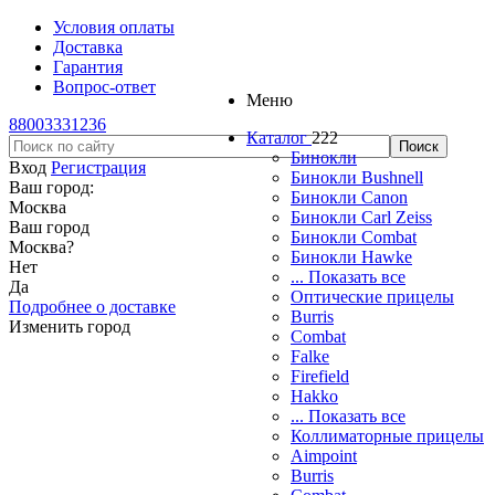
Условия оплаты
Доставка
Гарантия
Вопрос-ответ
Меню
88003331236
Каталог
222
Бинокли
Вход
Регистрация
Бинокли Bushnell
Ваш город:
Бинокли Canon
Москва
Бинокли Carl Zeiss
Ваш город
Бинокли Combat
Москва
?
Бинокли Hawke
Нет
... Показать все
Да
Оптические прицелы
Подробнее о доставке
Burris
Изменить город
Combat
Falke
Firefield
Hakko
... Показать все
Коллиматорные прицелы
Aimpoint
Burris