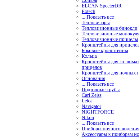
Combat
ELCAN SpecterDR
Eotech
... Показать все
Тепловизоры
Тепловизионные бинокли
Тепловизионные монокул
Тепловизионные прицелы
Кронштейны для прицело
Боковые кронштейны
Кольца
Кронштейны для коллима
прицелов
Кронштейны для ночных 
Основания
... Показать все
Подзорные трубы
Carl Zeiss
Leica
Navigator
NIGHTFORCE
Nikon
... Показать все
Приборы ночного видени
Аксессуары к приборам н