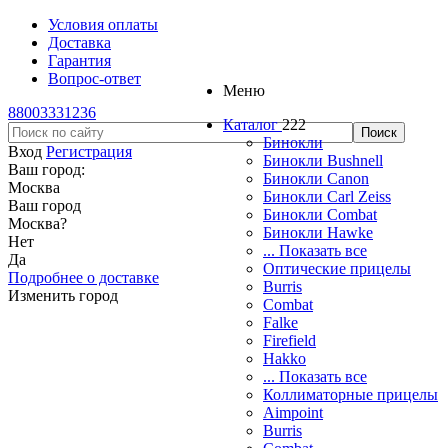
Условия оплаты
Доставка
Гарантия
Вопрос-ответ
Меню
88003331236
Каталог
222
Бинокли
Вход
Регистрация
Бинокли Bushnell
Ваш город:
Бинокли Canon
Москва
Бинокли Carl Zeiss
Ваш город
Бинокли Combat
Москва
?
Бинокли Hawke
Нет
... Показать все
Да
Оптические прицелы
Подробнее о доставке
Burris
Изменить город
Combat
Falke
Firefield
Hakko
... Показать все
Коллиматорные прицелы
Aimpoint
Burris