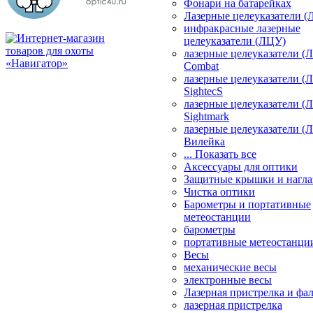
Фонари на батарейках
Лазерные целеуказатели 
инфракрасные лазерные
целеуказатели (ЛЦУ)
лазерные целеуказатели (
Combat
лазерные целеуказатели (
SightecS
лазерные целеуказатели (
Sightmark
лазерные целеуказатели (
Вилейка
... Показать все
Аксессуары для оптики
Защитные крышки и нагла
Чистка оптики
Барометры и портативные
метеостанции
барометры
портативные метеостанци
Весы
механические весы
электронные весы
Лазерная пристрелка и ф
лазерная пристрелка