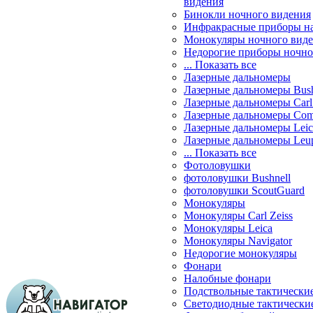
видения
Бинокли ночного видения
Инфракрасные приборы н
Монокуляры ночного вид
Недорогие приборы ночно
... Показать все
Лазерные дальномеры
Лазерные дальномеры Bush
Лазерные дальномеры Carl 
Лазерные дальномеры Com
Лазерные дальномеры Leic
Лазерные дальномеры Leu
... Показать все
Фотоловушки
фотоловушки Bushnell
фотоловушки ScoutGuard
Монокуляры
Монокуляры Carl Zeiss
Монокуляры Leica
Монокуляры Navigator
Недорогие монокуляры
Фонари
Налобные фонари
Подствольные тактически
Светодиодные тактически