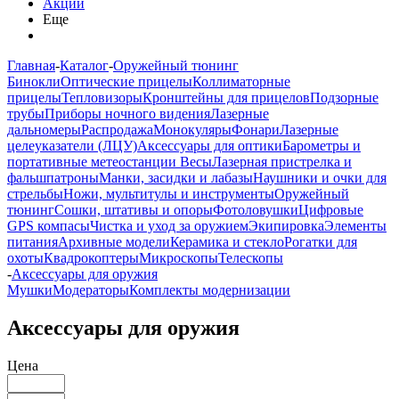
Акции
Еще
Главная
-
Каталог
-
Оружейный тюнинг
Бинокли
Оптические прицелы
Коллиматорные
прицелы
Тепловизоры
Кронштейны для прицелов
Подзорные
трубы
Приборы ночного видения
Лазерные
дальномеры
Распродажа
Монокуляры
Фонари
Лазерные
целеуказатели (ЛЦУ)
Аксессуары для оптики
Барометры и
портативные метеостанции
Весы
Лазерная пристрелка и
фальшпатроны
Манки, засидки и лабазы
Наушники и очки для
стрельбы
Ножи, мультитулы и инструменты
Оружейный
тюнинг
Сошки, штативы и опоры
Фотоловушки
Цифровые
GPS компасы
Чистка и уход за оружием
Экипировка
Элементы
питания
Архивные модели
Керамика и стекло
Рогатки для
охоты
Квадрокоптеры
Микроскопы
Телескопы
-
Аксессуары для оружия
Мушки
Модераторы
Комплекты модернизации
Аксессуары для оружия
Цена