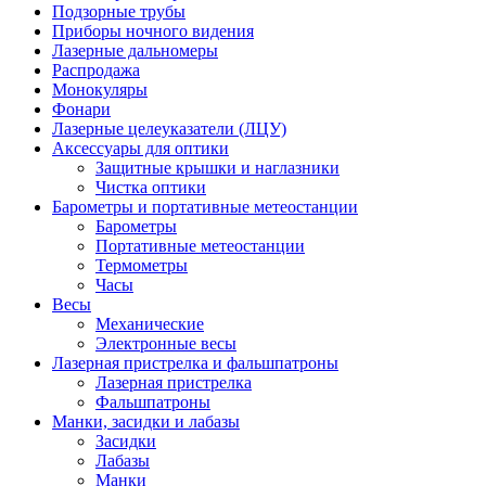
Подзорные трубы
Приборы ночного видения
Лазерные дальномеры
Распродажа
Монокуляры
Фонари
Лазерные целеуказатели (ЛЦУ)
Аксессуары для оптики
Защитные крышки и наглазники
Чистка оптики
Барометры и портативные метеостанции
Барометры
Портативные метеостанции
Термометры
Часы
Весы
Механические
Электронные весы
Лазерная пристрелка и фальшпатроны
Лазерная пристрелка
Фальшпатроны
Манки, засидки и лабазы
Засидки
Лабазы
Манки