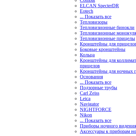
Combat
ELCAN SpecterDR
Eotech
... Показать все
Тепловизоры
Тепловизионные бинокли
Тепловизионные монокул
Тепловизионные прицелы
Кронштейны для прицело
Боковые кронштейны
Кольца
Кронштейны для коллима
прицелов
Кронштейны для ночных 
Основания
... Показать все
Подзорные трубы
Carl Zeiss
Leica
Navigator
NIGHTFORCE
Nikon
... Показать все
Приборы ночного видени
Аксессуары к приборам н