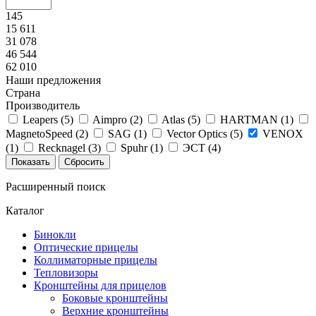
145
15 611
31 078
46 544
62 010
Наши предложения
Страна
Производитель
Leapers (
5
)
Aimpro (
2
)
Atlas (
5
)
HARTMAN (
1
)
MagnetoSpeed (
2
)
SAG (
1
)
Vector Optics (
5
)
VENOX
(
1
)
Recknagel (
3
)
Spuhr (
1
)
ЭСТ (
4
)
Расширенный поиск
Каталог
Бинокли
Оптические прицелы
Коллиматорные прицелы
Тепловизоры
Кронштейны для прицелов
Боковые кронштейны
Верхние кронштейны