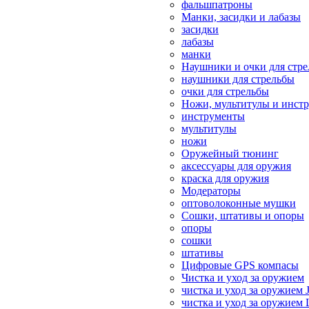
фальшпатроны
Манки, засидки и лабазы
засидки
лабазы
манки
Наушники и очки для стр
наушники для стрельбы
очки для стрельбы
Ножи, мультитулы и инст
инструменты
мультитулы
ножи
Оружейный тюнинг
аксессуары для оружия
краска для оружия
Модераторы
оптоволоконные мушки
Сошки, штативы и опоры
опоры
сошки
штативы
Цифровые GPS компасы
Чистка и уход за оружием
чистка и уход за оружием 
чистка и уход за оружием 