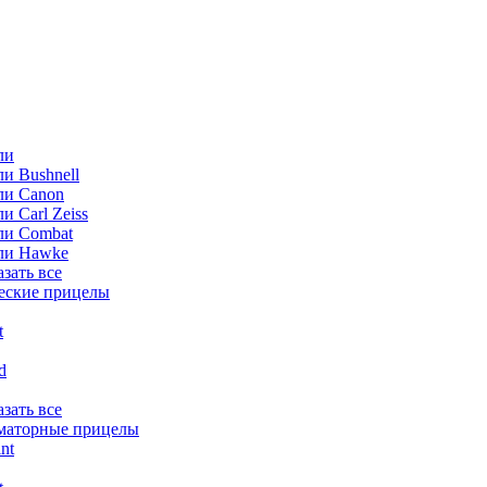
ли
и Bushnell
ли Canon
и Carl Zeiss
ли Combat
ли Hawke
азать все
еские прицелы
t
ld
азать все
маторные прицелы
nt