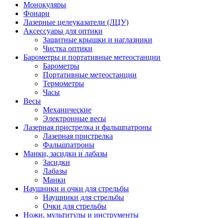
Монокуляры
Фонари
Лазерные целеуказатели (ЛЦУ)
Аксессуары для оптики
Защитные крышки и наглазники
Чистка оптики
Барометры и портативные метеостанции
Барометры
Портативные метеостанции
Термометры
Часы
Весы
Механические
Электронные весы
Лазерная пристрелка и фальшпатроны
Лазерная пристрелка
Фальшпатроны
Манки, засидки и лабазы
Засидки
Лабазы
Манки
Наушники и очки для стрельбы
Наушники для стрельбы
Очки для стрельбы
Ножи, мультитулы и инструменты