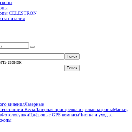
скопы
копы
копы CELESTRON
нты питания
зать звонок
ого видения
Лазерные
етеостанции
Весы
Лазерная пристрелка и фальшпатроны
Манки,
ы
Фотоловушки
Цифровые GPS компасы
Чистка и уход за
скопы