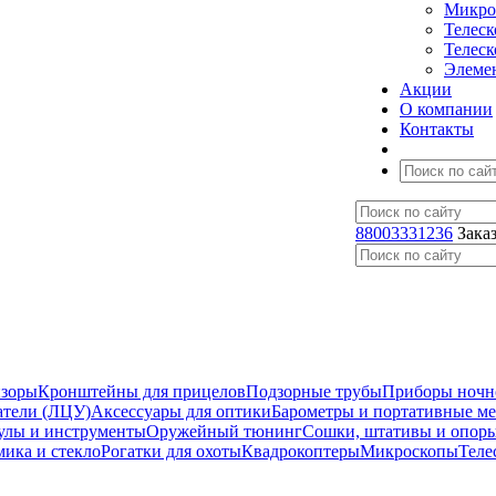
Микро
Телес
Телес
Элеме
Акции
О компании
Контакты
88003331236
Зака
изоры
Кронштейны для прицелов
Подзорные трубы
Приборы ночн
атели (ЛЦУ)
Аксессуары для оптики
Барометры и портативные м
улы и инструменты
Оружейный тюнинг
Сошки, штативы и опор
мика и стекло
Рогатки для охоты
Квадрокоптеры
Микроскопы
Теле