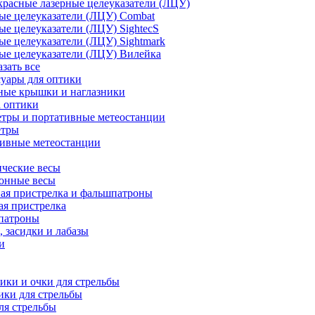
расные лазерные целеуказатели (ЛЦУ)
ые целеуказатели (ЛЦУ) Combat
ые целеуказатели (ЛЦУ) SightecS
ые целеуказатели (ЛЦУ) Sightmark
ые целеуказатели (ЛЦУ) Вилейка
азать все
уары для оптики
ные крышки и наглазники
а оптики
тры и портативные метеостанции
етры
тивные метеостанции
ческие весы
ронные весы
ая пристрелка и фальшпатроны
ая пристрелка
патроны
 засидки и лабазы
и
ки и очки для стрельбы
ки для стрельбы
ля стрельбы