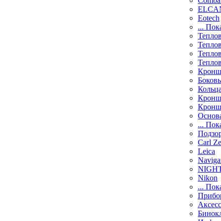
Comba
ELCAN
Eotech
... Пок
Тепло
Тепло
Тепло
Тепло
Кронш
Боков
Кольц
Кронш
Кронш
Основ
... Пок
Подзо
Carl Ze
Leica
Naviga
NIGH
Nikon
... Пок
Прибо
Аксесс
Бинок