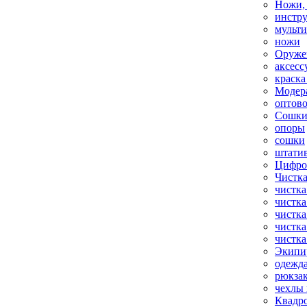
Ножи,
инстр
мульт
ножи
Оруже
аксесс
краска
Модер
оптов
Сошки
опоры
сошки
штати
Цифро
Чистка
чистка
чистка
чистка
чистка
чистка
Экипи
одежд
рюкза
чехлы 
Квадр