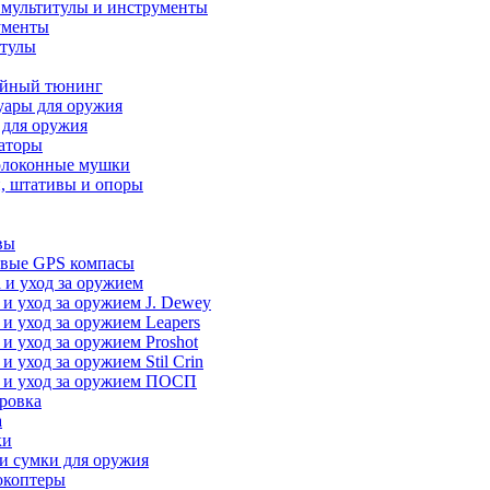
 мультитулы и инструменты
ументы
итулы
йный тюнинг
уары для оружия
 для оружия
аторы
олоконные мушки
, штативы и опоры
вы
вые GPS компасы
 и уход за оружием
 и уход за оружием J. Dewey
 и уход за оружием Leapers
 и уход за оружием Proshot
 и уход за оружием Stil Crin
 и уход за оружием ПОСП
ровка
а
ки
и сумки для оружия
окоптеры