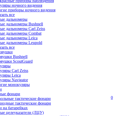
красные приборы наблюдения
уляры ночного видения
огие приборы ночного видения
азать все
ные дальномеры
ые дальномеры Bushnell
ые дальномеры Carl Zeiss
ные дальномеры Combat
ые дальномеры Leica
ые дальномеры Leupold
азать все
овушки
вушки Bushnell
овушки ScoutGuard
уляры
ляры Carl Zeiss
уляры Leica
ляры Navigator
огие монокуляры
и
ные фонари
0
вольные тактические фонари
диодные тактические фонари
 на батарейках
ые целеуказатели (ЛЦУ)