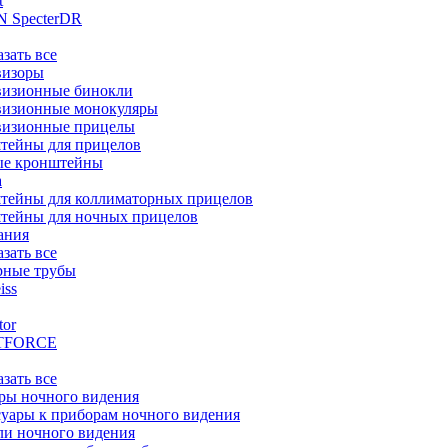
t
 SpecterDR
азать все
визоры
визионные бинокли
визионные монокуляры
визионные прицелы
тейны для прицелов
ые кронштейны
а
тейны для коллиматорных прицелов
тейны для ночных прицелов
ания
азать все
рные трубы
iss
tor
TFORCE
азать все
ры ночного видения
уары к приборам ночного видения
ли ночного видения