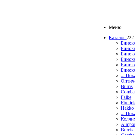
Меню
Каталог
222
Бинок
Бинокл
Бинок
Бинокл
Бинок
Бинок
... Пок
Оптич
Burris
Comba
Falke
Firefie
Hakko
... Пок
Колли
Aimpoi
Burris