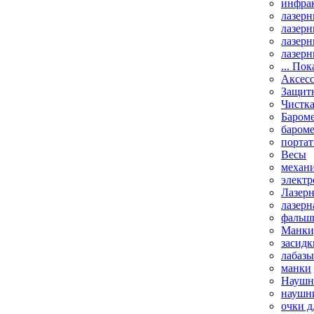
инфрак
лазерн
лазерн
лазерн
лазерн
... Пок
Аксесс
Защит
Чистк
Бароме
баром
порта
Весы
механи
элект
Лазерн
лазерн
фальш
Манки,
засидк
лабазы
манки
Наушни
наушни
очки д