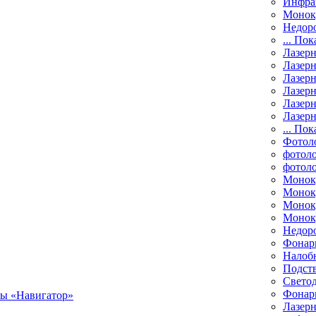
Инфра
Монок
Недор
... Пок
Лазер
Лазерн
Лазерн
Лазер
Лазерн
Лазерн
... Пок
Фотол
фотоло
фотол
Монок
Моноку
Монок
Моноку
Недор
Фонар
Налоб
Подст
Свето
Фонари
Лазерн