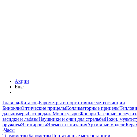
Акции
Еще
Главная
-
Каталог
-
Барометры и портативные метеостанции
Бинокли
Оптические прицелы
Коллиматорные прицелы
Теплов
дальномеры
Распродажа
Монокуляры
Фонари
Лазерные целеуказ
засидки и лабазы
Наушники и очки для стрельбы
Ножи, мультит
оружием
Экипировка
Элементы питания
Архивные модели
Кера
-
Часы
Термометры
Барометры
Портативные метеостанции