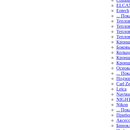
Comba
ELCAN
Eotech
... Пок
Тепло
Тепло
Тепло
Тепло
Кронш
Боков
Кольц
Кронш
Кронш
Основ
... Пок
Подзо
Carl Ze
Leica
Naviga
NIGH
Nikon
... Пок
Прибо
Аксесс
Бинок