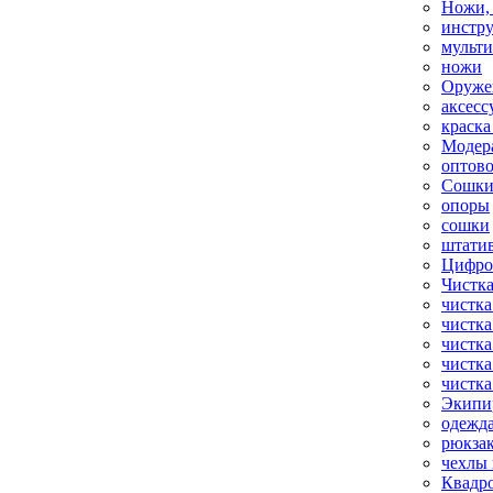
Ножи,
инстр
мульт
ножи
Оруже
аксесс
краска
Модер
оптов
Сошки
опоры
сошки
штати
Цифро
Чистка
чистка
чистка
чистка
чистка
чистка
Экипи
одежд
рюкза
чехлы 
Квадр