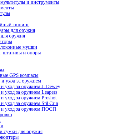
 мультитулы и инструменты
ументы
итулы
йный тюнинг
уары для оружия
 для оружия
аторы
олоконные мушки
, штативы и опоры
вы
вые GPS компасы
 и уход за оружием
 и уход за оружием J. Dewey
 и уход за оружием Leapers
 и уход за оружием Proshot
 и уход за оружием Stil Crin
 и уход за оружием ПОСП
ровка
а
ки
и сумки для оружия
окоптеры