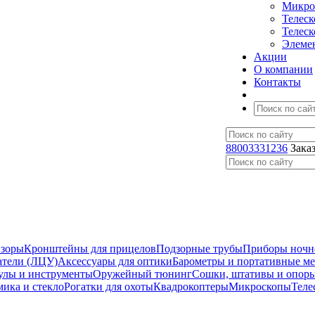
Микро
Телес
Телес
Элеме
Акции
О компании
Контакты
88003331236
Зака
изоры
Кронштейны для прицелов
Подзорные трубы
Приборы ночн
атели (ЛЦУ)
Аксессуары для оптики
Барометры и портативные м
улы и инструменты
Оружейный тюнинг
Сошки, штативы и опор
мика и стекло
Рогатки для охоты
Квадрокоптеры
Микроскопы
Теле