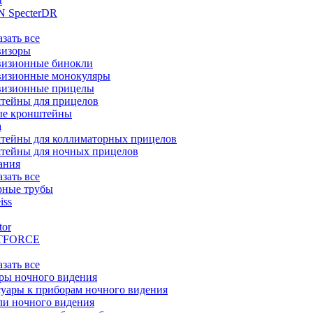
t
 SpecterDR
азать все
визоры
визионные бинокли
визионные монокуляры
визионные прицелы
тейны для прицелов
ые кронштейны
а
тейны для коллиматорных прицелов
тейны для ночных прицелов
ания
азать все
рные трубы
iss
tor
TFORCE
азать все
ры ночного видения
уары к приборам ночного видения
ли ночного видения