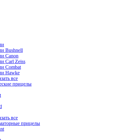
ли
и Bushnell
ли Canon
и Carl Zeiss
ли Combat
ли Hawke
азать все
еские прицелы
t
ld
азать все
маторные прицелы
nt