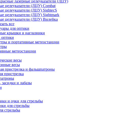
расные лазерные целеуказатели (ЛЦУ)
ые целеуказатели (ЛЦУ) Combat
ые целеуказатели (ЛЦУ) SightecS
ые целеуказатели (ЛЦУ) Sightmark
ые целеуказатели (ЛЦУ) Вилейка
азать все
уары для оптики
ные крышки и наглазники
а оптики
тры и портативные метеостанции
етры
тивные метеостанции
ческие весы
ронные весы
ая пристрелка и фальшпатроны
ая пристрелка
патроны
 засидки и лабазы
и
ки и очки для стрельбы
ки для стрельбы
ля стрельбы