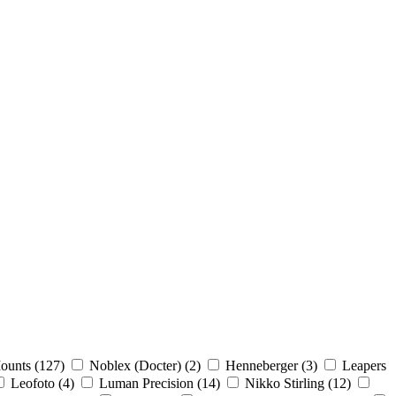
ounts (
127
)
Noblex (Docter) (
2
)
Henneberger (
3
)
Leapers
Leofoto (
4
)
Luman Precision (
14
)
Nikko Stirling (
12
)