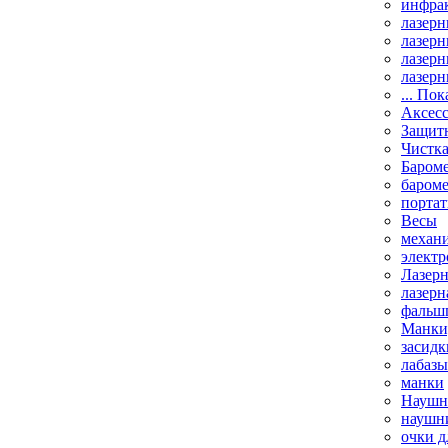
инфрак
лазерн
лазерн
лазерн
лазерн
... Пок
Аксесс
Защит
Чистк
Бароме
баром
порта
Весы
механи
элект
Лазерн
лазерн
фальш
Манки,
засидк
лабазы
манки
Наушни
наушни
очки д