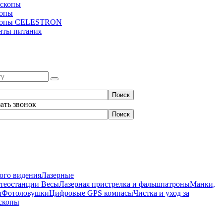
скопы
копы
копы CELESTRON
нты питания
зать звонок
ого видения
Лазерные
етеостанции
Весы
Лазерная пристрелка и фальшпатроны
Манки,
ы
Фотоловушки
Цифровые GPS компасы
Чистка и уход за
скопы