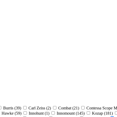
Burris (
39
)
Carl Zeiss (
2
)
Combat (
21
)
Contessa Scope M
Hawke (
59
)
Innohunt (
1
)
Innomount (
145
)
Kozap (
181
)