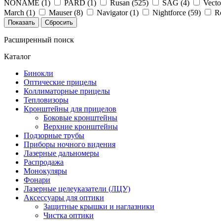
NONAME (
1
)
PARD (
1
)
Rusan (
525
)
SAG (
4
)
Vecto
March (
1
)
Mauser (
8
)
Navigator (
1
)
Nightforce (
59
)
R
Расширенный поиск
Каталог
Бинокли
Оптические прицелы
Коллиматорные прицелы
Тепловизоры
Кронштейны для прицелов
Боковые кронштейны
Верхние кронштейны
Подзорные трубы
Приборы ночного видения
Лазерные дальномеры
Распродажа
Монокуляры
Фонари
Лазерные целеуказатели (ЛЦУ)
Аксессуары для оптики
Защитные крышки и наглазники
Чистка оптики