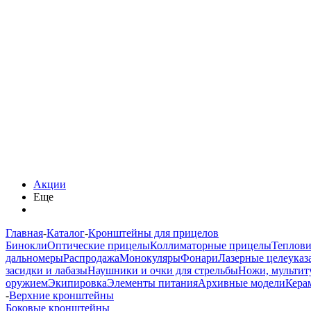
Акции
Еще
Главная
-
Каталог
-
Кронштейны для прицелов
Бинокли
Оптические прицелы
Коллиматорные прицелы
Теплов
дальномеры
Распродажа
Монокуляры
Фонари
Лазерные целеуказ
засидки и лабазы
Наушники и очки для стрельбы
Ножи, мультит
оружием
Экипировка
Элементы питания
Архивные модели
Кера
-
Верхние кронштейны
Боковые кронштейны