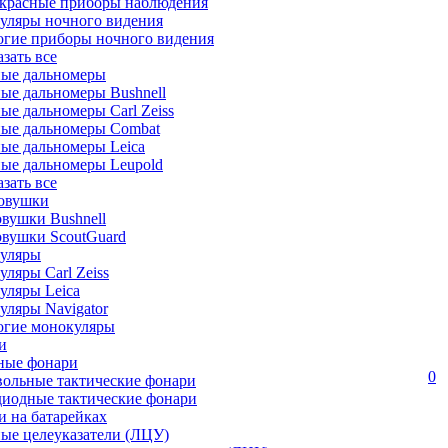
красные приборы наблюдения
уляры ночного видения
огие приборы ночного видения
азать все
ные дальномеры
ые дальномеры Bushnell
ые дальномеры Carl Zeiss
ные дальномеры Combat
ые дальномеры Leica
ые дальномеры Leupold
азать все
овушки
вушки Bushnell
овушки ScoutGuard
уляры
ляры Carl Zeiss
уляры Leica
ляры Navigator
огие монокуляры
и
ные фонари
0
вольные тактические фонари
диодные тактические фонари
 на батарейках
ые целеуказатели (ЛЦУ)