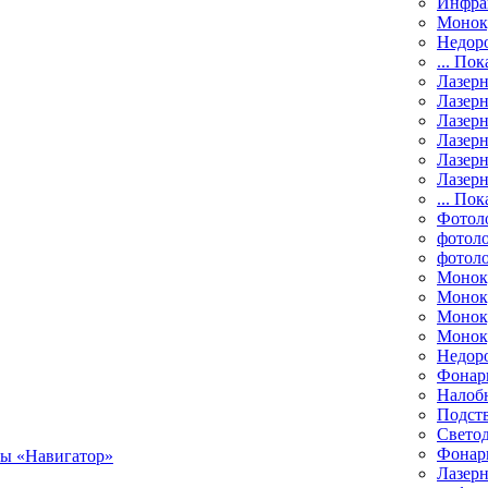
Инфра
Монок
Недор
... Пок
Лазер
Лазерн
Лазерн
Лазер
Лазерн
Лазерн
... Пок
Фотол
фотоло
фотол
Монок
Моноку
Монок
Моноку
Недор
Фонар
Налоб
Подст
Свето
Фонари
Лазерн