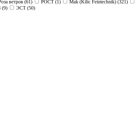
Роза ветров (
61
)
РОСТ (
1
)
Mak (Kilic Feintechnik) (
321
)
 (
9
)
ЭСТ (
50
)