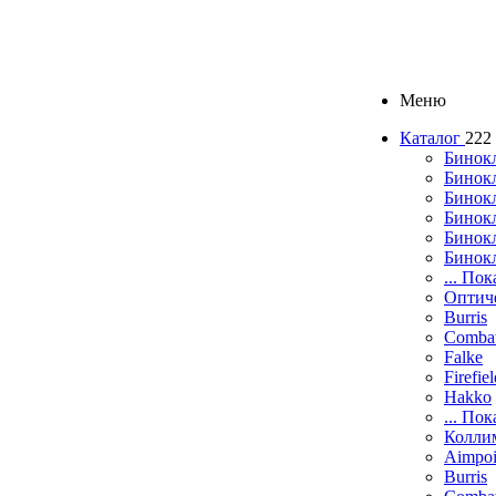
Меню
Каталог
222
Бинок
Бинокл
Бинок
Бинокл
Бинок
Бинок
... Пок
Оптич
Burris
Comba
Falke
Firefie
Hakko
... Пок
Колли
Aimpoi
Burris